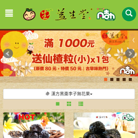
🍇 漢方黑棗李子無花果