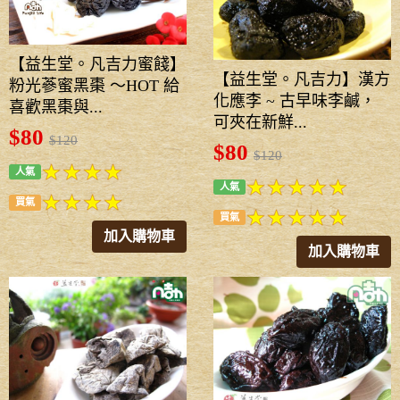
【益生堂。凡吉力蜜餞】
【益生堂。凡吉力】漢方
粉光蔘蜜黑棗 ～HOT 給
化應李 ~ 古早味李鹹，
喜歡黑棗與...
可夾在新鮮...
$80
$120
$80
$120
人氣
人氣
買氣
買氣
加入購物車
加入購物車