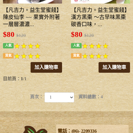
【凡吉力。益生堂蜜餞】
【凡吉力。益生堂蜜餞】
陳皮仙李 ~~ 果實外附著
漢方黑棗 ～古早味黑棗
一層層濃濃...
碳香口味，...
$80
$80
$120
$120
人氣
人氣
買氣
買氣
加入購物車
加入購物車
目前頁：
1
/1
頁次：
資料總數：4
電話：(06)- 2209336