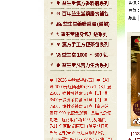
售價
🌳 益生堂漢方香料瓶系列
買氣
🍲 百年益生堂藥膳食補包
數量:
🕰️ 益生堂藥膳香腸 (微鹹)
⭐️ 益生堂隨身包升級系列
🍷 漢方手工方便茶包系列
🚀 益生堂 1000 ‧ 500 包
🍀 益生堂凡吉力生活系列
❤️【2026 中秋獻禮心意】❤️【A】
滿 1000元送仙楂粒(小) x1【B】滿
2500元送甘醇禮盒 x1盒【C】滿
3500元送燙金禮盒 x1盒【D】滿
7500元送甘蔘禮盒 x1盒【臺灣常
溫滿 990 宅配免運費 · 黑貓宅急便
配送 · 超商取貨滿 890元免運費 ·
7-11 全家取貨服務】(除星期日與
外島之外)❤️🎉 歡迎官網線上訂
【20
購、來電訂購 06 - 2209336 傳真訂