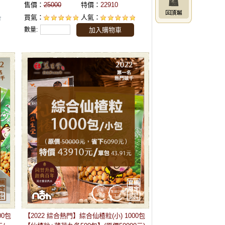
售價：
25000
特價：
22910
買氣：
人氣：
數量:
加入購物車
00包
【2022 綜合熱門】綜合仙楂粒(小) 1000包