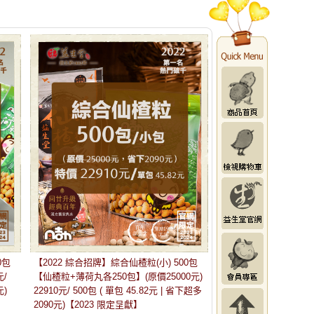
0包
【2022 綜合招牌】綜合仙楂粒(小) 500包
元/
【仙楂粒+薄荷丸各250包】(原價25000元)
元)
22910元/ 500包 ( 單包 45.82元 | 省下超多
2090元)【2023 限定呈獻】