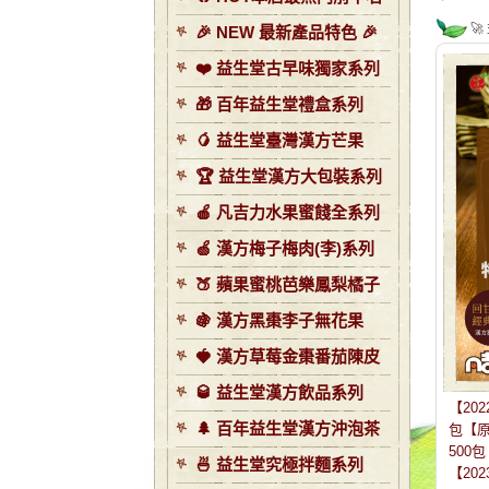
🚀
🎉 NEW 最新產品特色 🎉
❤️ 益生堂古早味獨家系列
🎁 百年益生堂禮盒系列
🥭 益生堂臺灣漢方芒果
🏆 益生堂漢方大包裝系列
🍎 凡吉力水果蜜餞全系列
🍏 漢方梅子梅肉(李)系列
🍑 蘋果蜜桃芭樂鳳梨橘子
🍇 漢方黑棗李子無花果
🍓 漢方草莓金棗番茄陳皮
🥃 益生堂漢方飲品系列
【20
🌲 百年益生堂漢方沖泡茶
包【原味
500包
🍜 益生堂究極拌麵系列
【202