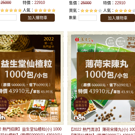
：
25000
特價：
22910
售價：
25000
特價：
22910
：
人氣：
買氣：
人氣：
加入購物車
數量:
加入購物車
22 熱門招牌】益生堂仙楂粒(小) 1000
【2022 熱門清涼】薄荷宋陳丸(小) 10