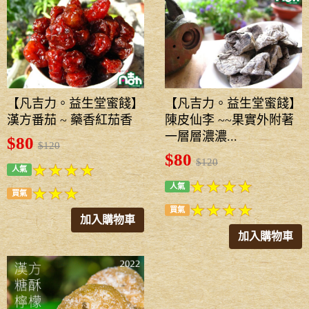
【凡吉力。益生堂蜜餞】
【凡吉力。益生堂蜜餞】
漢方番茄 ~ 藥香紅茄香
陳皮仙李 ~~果實外附著
一層層濃濃...
$80
$120
$80
$120
人氣
人氣
買氣
買氣
加入購物車
加入購物車