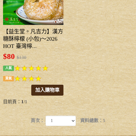
【益生堂。凡吉力】漢方
糖酥檸檬 (小包)～2026
HOT 臺灣檸...
$80
$130
人氣
買氣
加入購物車
目前頁：
1
/1
頁次：
資料總數：5