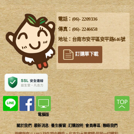
電話：(06)- 2209336
傳真：(06)- 2246658
地址：台南市安平區安平路646號
訂購單下載
電腦版
關於我們
|
最新消息
|
養生櫥窗
|
訂購說明
|
會員專區
|
聯絡我們
版權所有 © 1882 益生堂中藥局‧凡吉力水果蜜餞 保留一切權利