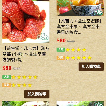
【凡吉力。益生堂蜜餞】
漢方金棗果 ~ 漢方金棗
香果肉咬食...
$80
$120
【益生堂。凡吉力】漢方
人氣
草莓 (小包) ～益生堂漢
買氣
方調製+提...
加入購物車
$80
$160
人氣
買氣
加入購物車