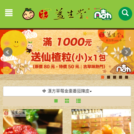
🍓 漢方草莓金棗番茄陳皮