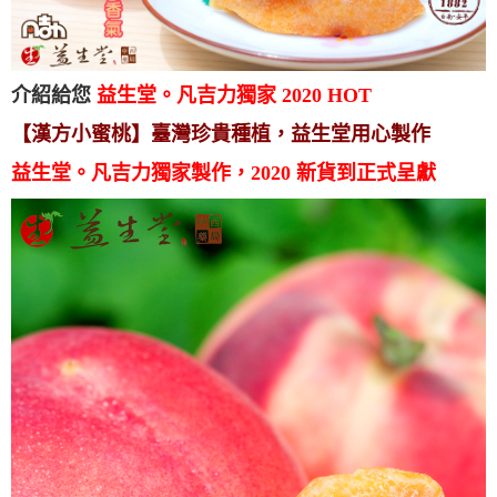
介紹給您
益生堂。凡吉力獨家 2020 HOT
【漢方小蜜桃】臺灣珍貴種植，益生堂用心製作
益生堂。凡吉力獨家製作，2020 新貨到正式呈獻