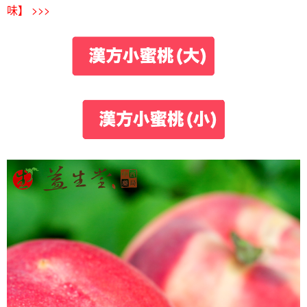
味】 >>>