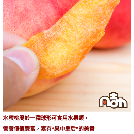
水蜜桃屬於一種球形可食用水果類，
營養價值豐富，素有“果中皇后”的美譽