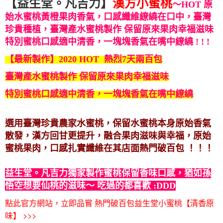
【益生堂。凡吉力】
漢方小蜜桃
～HOT 原
始水蜜桃黃橙果肉香氣，口感纖維繚繞在口中，臺灣
珍貴種植，臺灣產水蜜桃製作 保留原來果肉幸福滋味
特別蜜桃口感適中清香，一塊塊香氣在嘴中繚繞 ! ! !
【最新製作】2020 HOT 熱烈7天兩百包
臺灣產水蜜桃製作 保留原來果肉幸福滋味
特別蜜桃口感適中清香，一塊塊香氣在嘴中繚繞
選用臺灣珍貴農家水蜜桃，
保留水蜜桃本身原始香氣
散發，
漢方回甘更提升，融合果肉滋味與幸福，
原始
蜜桃果肉，口感扎實纖維在其
店面熱門破百包
！！！
益生堂。凡吉力獨家製作蜜桃保留香味口感，猶如孫
悟空想要仙桃的滋味～ 吃過的都喜歡 :DDD
點此官方網站，立即品嘗 熱門破百包益生堂小蜜桃【清香原
味】 >>>