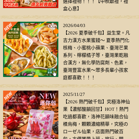
選擇禮物！！！【中秋獻禮，禮
盒心意】
2026/04/03
【2026 夏季破千包】益生堂。凡
吉力漢方水果蜜餞～ 夏季熱門化
核梅、小蜜桃小蘋果、臺灣芒果
系列、檸檬橘子等，臺灣果乾融
合漢方，無化學防腐劑、色素，
臺灣豐富水果～眾多長輩小孩家
庭都喜歡！！！
2025/11/27
【2026 熱門破千包】究極洛神仙
果【濃郁酸韻回甘】HOT！熱門
吃過都喜歡，洛神花韻味融合仙
楂烏梅，顆顆濃縮精華，究極の
ローゼル仙果，店面熱門破百