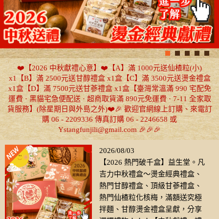
❤️【2026 中秋獻禮心意】❤️【A】滿 1000元送仙楂粒(小)
x1【B】滿 2500元送甘醇禮盒 x1盒【C】滿 3500元送燙金禮盒
x1盒【D】滿 7500元送甘蔘禮盒 x1盒【臺灣常溫滿 990 宅配免
運費 · 黑貓宅急便配送 · 超商取貨滿 890元免運費 · 7-11 全家取
貨服務】(除星期日與外島之外)❤️🎉 歡迎官網線上訂購、來電訂
購 06 - 2209336 傳真訂購 06 - 2246658 或
Ystangfunjili@gmail.com 🎉🎉🎉
2026/08/03
【2026 熱門破千盒】益生堂。凡
吉力中秋禮盒～燙金經典禮盒、
熱門甘醇禮盒、頂級甘蔘禮盒、
熱門仙楂粒化核梅，滿額送究極
拌麵、甘醇燙金禮盒呈獻，分享