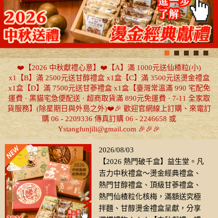
❤️【2026 中秋獻禮心意】❤️【A】滿 1000元送仙楂粒(小)
x1【B】滿 2500元送甘醇禮盒 x1盒【C】滿 3500元送燙金禮盒
x1盒【D】滿 7500元送甘蔘禮盒 x1盒【臺灣常溫滿 990 宅配免
運費 · 黑貓宅急便配送 · 超商取貨滿 890元免運費 · 7-11 全家取
貨服務】(除星期日與外島之外)❤️🎉 歡迎官網線上訂購、來電訂
購 06 - 2209336 傳真訂購 06 - 2246658 或
Ystangfunjili@gmail.com 🎉🎉🎉
2026/08/03
【2026 熱門破千盒】益生堂。凡
吉力中秋禮盒～燙金經典禮盒、
熱門甘醇禮盒、頂級甘蔘禮盒、
熱門仙楂粒化核梅，滿額送究極
拌麵、甘醇燙金禮盒呈獻，分享