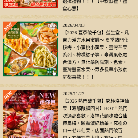
選擇禮物！！！【中秋獻禮，禮
盒心意】
2026/04/03
【2026 夏季破千包】益生堂。凡
吉力漢方水果蜜餞～ 夏季熱門化
核梅、小蜜桃小蘋果、臺灣芒果
系列、檸檬橘子等，臺灣果乾融
合漢方，無化學防腐劑、色素，
臺灣豐富水果～眾多長輩小孩家
庭都喜歡！！！
2025/11/27
【2026 熱門破千包】究極洛神仙
果【濃郁酸韻回甘】HOT！熱門
吃過都喜歡，洛神花韻味融合仙
楂烏梅，顆顆濃縮精華，究極の
ローゼル仙果，店面熱門破百