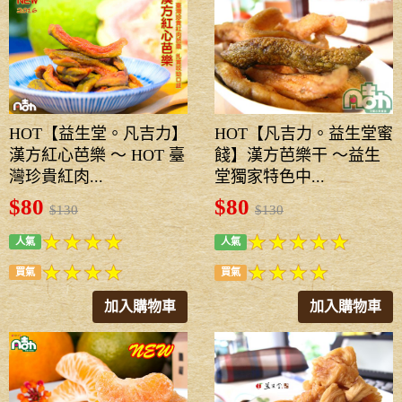
HOT【益生堂。凡吉力】
HOT【凡吉力。益生堂蜜
漢方紅心芭樂 ～ HOT 臺
餞】漢方芭樂干 ～益生
灣珍貴紅肉...
堂獨家特色中...
$80
$80
$130
$130
人氣
人氣
買氣
買氣
加入購物車
加入購物車