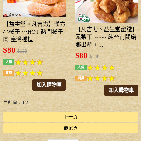
【益生堂。凡吉力】漢方
【凡吉力。益生堂蜜餞】
小橘子 ～HOT 熱門橘子
鳳梨干 ~~~~ 純台南關廟
肉 臺灣種植...
鄉出產 + ...
$80
$130
$80
$130
人氣
人氣
買氣
買氣
加入購物車
加入購物車
目前頁：
1
/2
下一頁
最尾頁