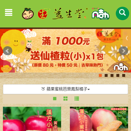
🍑 蘋果蜜桃芭樂鳳梨橘子