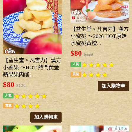
【益生堂。凡吉力】漢方
小蜜桃 ～2026 HOT原始
水蜜桃黃橙...
$80
$120
【益生堂。凡吉力】漢方
人氣
小蘋果 ～HOT 熱門黃金
蘋果果肉酸...
買氣
$80
$120
加入購物車
人氣
買氣
加入購物車