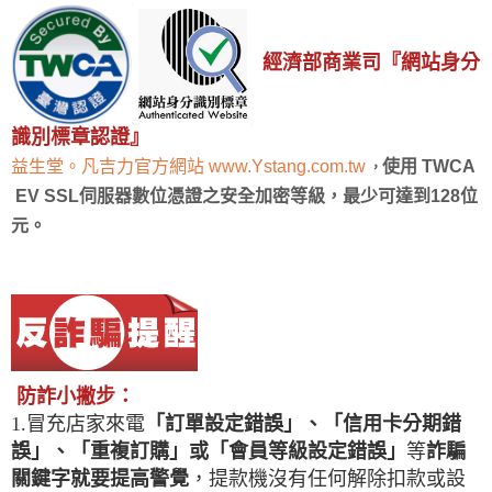
經濟部商業司『網站身分
識別標章認證』
益生堂。凡吉力官方網站 www.Ystang.com.tw
使用
TWCA
，
EV SSL
伺服器數位憑證之安全加密等級，最少可達到128位
元。
：
防詐小撇步
1.冒充店家來電
「訂單設定錯誤」
、
「信用卡分期錯
誤」、「重複訂購」或「會員等級設定錯誤」
等
詐騙
關鍵字就要提高警覺
，提款機沒有任何解除扣款或設