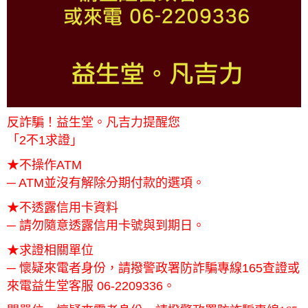
反詐騙！益生堂。凡吉力提醒您
「2不1求證」
★不操作ATM
─ ATM並沒有解除分期付款的選項。
★不透露信用卡資料
─ 請勿隨意透露信用卡號與到期日。
★求證相關單位
─ 懷疑來電者身份，請撥警政署防詐騙專線165查證或
來電益生堂客服 06-2209336。