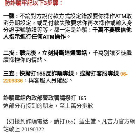
防詐騙牢記以下3步驟
：
不論對方說付款方式設定錯誤要你操作ATM取
一聽
:
消分期設定，或是付款失敗要求你再次操作或輸入身
分證字號驗證等等，都一定是詐騙 !
千萬不要聽信他
人指示進行任何ATM操作。
，千萬別讓歹徒繼
二掛
:
聽完後，立刻掛斷這通電話
續操控你的情緒。
三查
:
快撥打165反詐騙專線，或撥打客服專線
06-
，與客服人員確認。
2209336
詐騙電話內政部警政署請撥打 165
這部分有接到的朋友，至上萬分抱歉
【如接到詐騙電話，請打165】益生堂。凡吉力官方網
站敬上 20190322