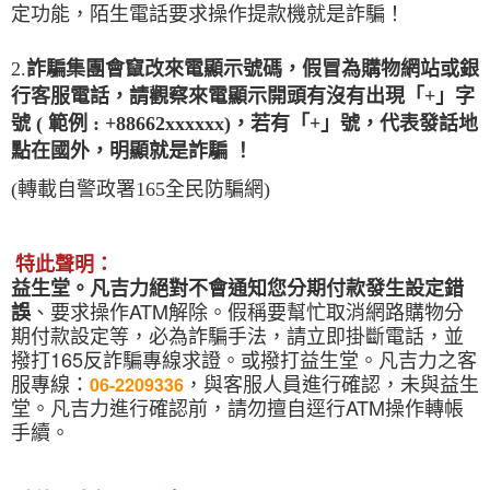
定功能，陌生電話要求操作提款機就是詐騙！
2.
詐騙集團會竄改來電顯示號碼，假冒為購物網站或銀
行客服電話，請觀察來電顯示開頭有沒有出現「+」字
號 ( 範例 : +88662xxxxxx)，若有「+」號，代表發話地
點在國外，明顯就是詐騙 ！
(轉載自警政署165全民防騙網)
特此聲明：
益生堂。凡吉力絕對不會通知您分期付款發生設定錯
、要求操作ATM解除。假稱要幫忙取消網路購物分
誤
期付款設定等，必為詐騙手法，請立即掛斷電話，並
撥打165反詐騙專線求證。或撥打
益生堂。凡吉力
之客
服專線：
，與客服人員進行確認，未與
益生
06-2209336
堂。凡吉力
進行確認前，請勿擅自逕行ATM操作轉帳
手續。