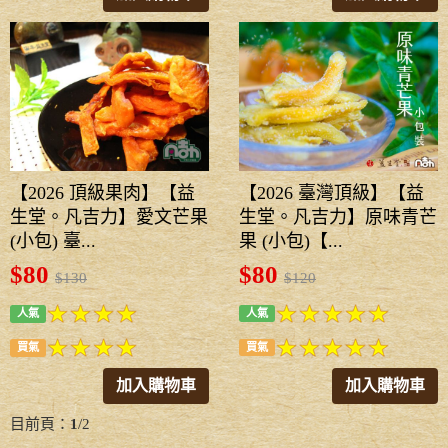
【2026 臺灣頂級】【益
【2026 頂級果肉】【益
生堂。凡吉力】原味青芒
生堂。凡吉力】愛文芒果
果 (小包)【...
(小包) 臺...
$80
$80
$120
$130
人氣
人氣
買氣
買氣
加入購物車
加入購物車
目前頁：
1
/2