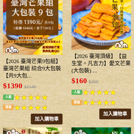
【2026 臺灣頂級】【益
【2026 臺灣芒果9包組】
生堂。凡吉力】愛文芒果
臺灣芒果組 綜合9大包裝
(大包裝) ...
【共9大包...
$160
$260
$1390
$1540
人氣
人氣
買氣
買氣
加入購物車
加入購物車