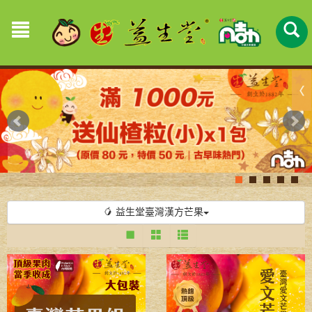
🥭 益生堂臺灣漢方芒果