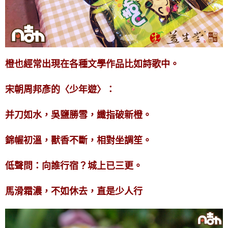
橙也經常出現在各種文學作品比如詩歌中。
宋朝周邦彥的〈少年遊〉：
并刀如水，吳鹽勝雪，纖指破新橙。
錦幄初溫，獸香不斷，相對坐調笙。
低聲問：向誰行宿？城上已三更。
馬滑霜濃，不如休去，直是少人行