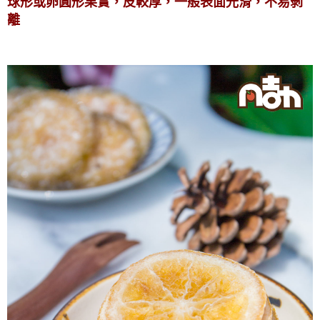
球形或卵圓形果實，皮較厚，一般表面光滑，不易剝
離