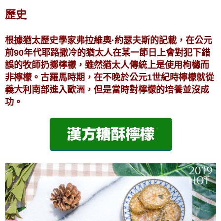
歷史
根據猶太歷史學家弗拉維奧·約瑟夫斯的記載，在公元
前90年代耶路撒冷的猶太人在某一節日上會對犯下錯
誤的牧師扔擲檸檬，雖然猶太人傳統上是使用枸櫞而
非檸檬。古羅馬時期，在不晚於公元1世紀時檸檬就從
義大利南部進入歐洲，但是當時對檸檬的培養並沒成
功。