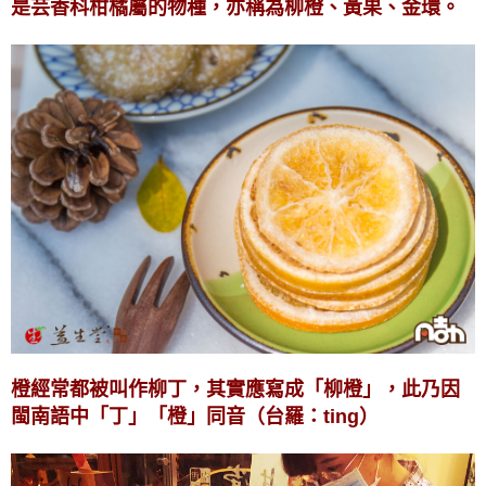
是芸香科柑橘屬的物種，亦稱為柳橙、黃果、金環。
橙經常都被叫作柳丁，其實應寫成「柳橙」，此乃因
閩南語中「丁」「橙」同音（台羅：ting）