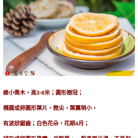
綠小喬木，高3-8米；圓形樹冠；
橢圓或卵圓形葉片，微尖，葉翼稍小，
有波狀鋸齒；白色花朵，花期4月；