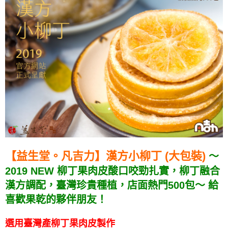
【益生堂。凡吉力】漢方小柳丁 (大包裝)
～
2019 NEW 柳丁果肉皮酸口咬勁扎實，柳丁融合
漢方調配，臺灣珍貴種植，店面熱門500包～ 給
喜歡果乾的夥伴朋友！
選用臺灣產柳丁果肉皮製作