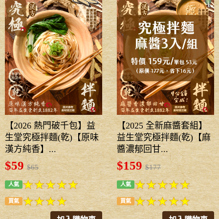
【2026 熱門破千包】益
【2025 全新麻醬套組】
生堂究極拌麵(乾)【原味
益生堂究極拌麵(乾)【麻
漢方純香】...
醬濃郁回甘...
$59
$159
$65
$177
人氣
人氣
買氣
買氣