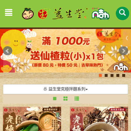
🍜 益生堂究極拌麵系列