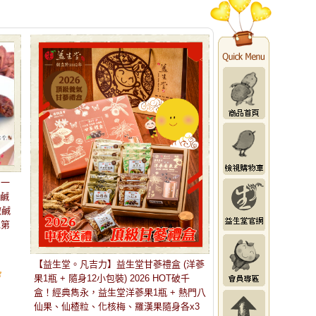
 一
微鹹
微鹹
承第
【益生堂。凡吉力】益生堂甘蔘禮盒 (洋蔘
果1瓶 + 隨身12小包裝) 2026 HOT破千
盒！經典雋永，益生堂洋蔘果1瓶 + 熱門八
仙果、仙楂粒、化核梅、羅漢果隨身各x3