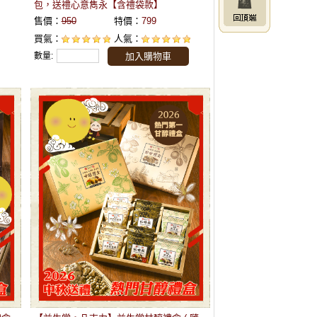
包，送禮心意雋永【含禮袋款】
售價：
950
特價：
799
買氣：
人氣：
數量:
加入購物車