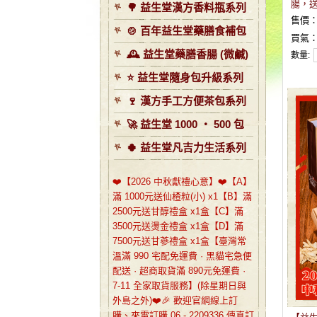
腸，
🌳 益生堂漢方香料瓶系列
售價
🍲 百年益生堂藥膳食補包
買氣
🕰️ 益生堂藥膳香腸 (微鹹)
數量:
⭐️ 益生堂隨身包升級系列
🍷 漢方手工方便茶包系列
🚀 益生堂 1000 ‧ 500 包
🍀 益生堂凡吉力生活系列
❤️【2026 中秋獻禮心意】❤️【A】
滿 1000元送仙楂粒(小) x1【B】滿
2500元送甘醇禮盒 x1盒【C】滿
3500元送燙金禮盒 x1盒【D】滿
7500元送甘蔘禮盒 x1盒【臺灣常
溫滿 990 宅配免運費 · 黑貓宅急便
配送 · 超商取貨滿 890元免運費 ·
7-11 全家取貨服務】(除星期日與
外島之外)❤️🎉 歡迎官網線上訂
購、來電訂購 06 - 2209336 傳真訂