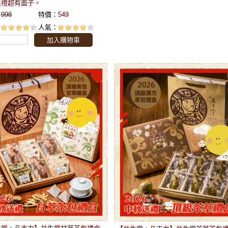
送禮超有面子。
：
998
特價：
549
：
人氣：
加入購物車