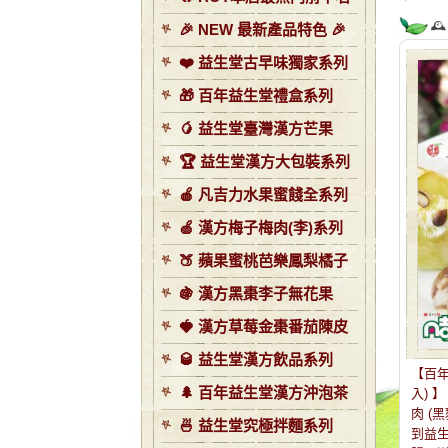

🎉 NEW 最新產品特色 🎉
❤️ 益生堂古早味獨家系列
🎁 百年益生堂禮盒系列
🥭 益生堂臺灣漢方芒果
🏆 益生堂漢方大包裝系列
🍎 凡吉力水果蜜餞全系列
🍏 漢方梅子梅肉(李)系列
🍑 蘋果蜜桃芭樂鳳梨橘子
🍇 漢方黑棗李子無花果
🍓 漢方草莓金棗番茄陳皮
🥃 益生堂漢方飲品系列
【百年
🌲 百年益生堂漢方沖泡茶
入) 
肉 (
🍜 益生堂究極拌麵系列
到益