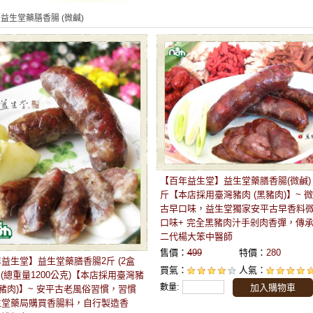
️ 益生堂藥膳香腸 (微鹹)
【百年益生堂】益生堂藥膳香腸(微鹹)
斤【本店採用臺灣豬肉 (黑豬肉)】~ 
古早口味，益生堂獨家安平古早香料
口味+ 完全黑豬肉汁手剁肉香彈，傳
二代楊大笨中醫師
售價：
499
特價：
280
益生堂】益生堂藥膳香腸2斤 (2盒
買氣：
人氣：
】 (總重量1200公克)【本店採用臺灣豬
數量:
加入購物車
黑豬肉)】~ 安平古老風俗習慣，習慣
生堂藥局購買香腸料，自行製造香