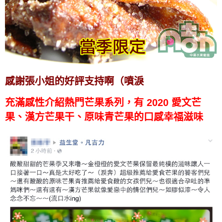
感謝張小姐的好評支持啊（噴淚
充滿感性
介紹熱門芒果系列，
有 2020 愛文芒
果、漢方芒果干、原味青芒果的口感幸福滋味