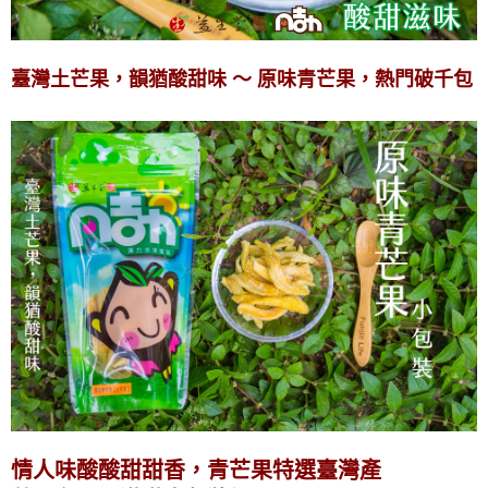
臺灣土芒果，韻猶酸甜味 ～ 原味青芒果，熱門破千包
情人味酸酸甜甜香，青芒果特選臺灣產