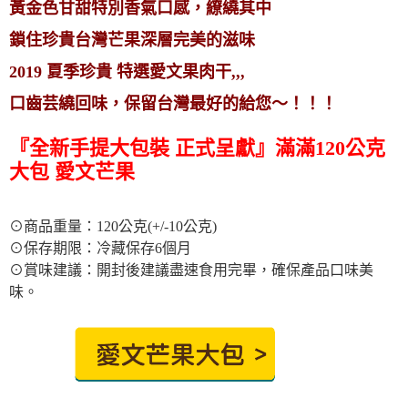
黃金色甘甜特別香氣口感，繚繞其中
鎖住珍貴台灣芒果深層完美的滋味
2019 夏季珍貴 特選愛文果肉干,,,
口齒芸繞回味，保留台灣最好的給您～！！！
『全新手提大包裝 正式呈獻』滿滿120公克
大包 愛文芒果
⊙商品重量：120公克(+/-10公克)
⊙保存期限：冷藏保存6個月
⊙賞味建議：開封後建議盡速食用完畢，確保產品口味美
味。