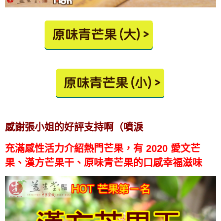
感謝張小姐的好評支持啊（噴淚
充滿感性
活力介紹熱門芒果，
有 2020 愛文芒
果、漢方芒果干、原味青芒果的口感幸福滋味