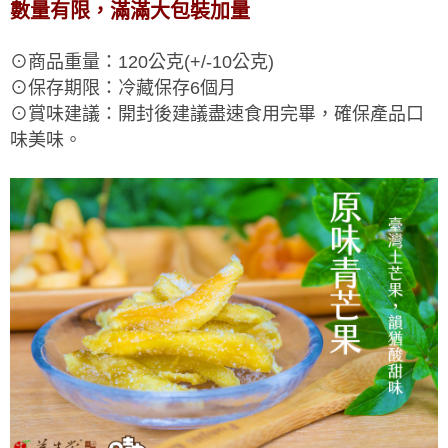
數量有限，滿滿大包裝加量
⊙商品重量：120公克(+/-10公克)
⊙保存期限：冷藏保存6個月
⊙賞味建議：開封後建議盡速食用完畢，確保產品口
味美味。