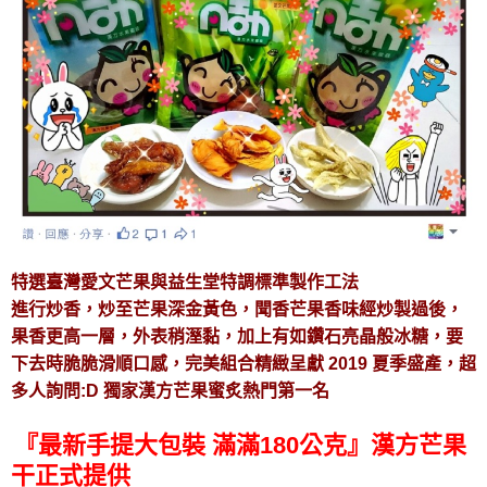
特選臺灣愛文芒果與益生堂特調標準製作工法
進行炒香，炒至芒果深金黃色，聞香芒果香味經炒製過後，
果香更高一層，外表稍溼黏，加上有如鑽石亮晶般冰糖，
要
下去時脆脆滑順口感，完美組合精緻呈獻
2019 夏季盛產，超
多人詢問:D 獨家漢方芒果蜜炙熱門第一名
『
最新手提大包裝 滿滿180公克
』
漢方芒果
干正式提供