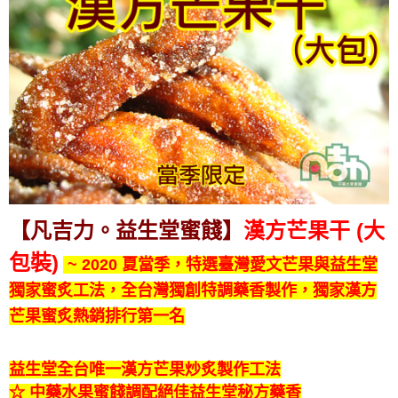
【凡吉力。益生堂蜜餞】
漢方
芒果干 (大
包裝)
~
2020 夏當季，特選臺灣愛文芒果與益生堂
獨家蜜炙工法，全台灣獨創特調藥香製作，獨家漢方
芒果蜜炙熱銷排行第一名
益生堂全台唯一漢方芒果炒炙製作工法
☆ 中藥水果蜜餞調配絕佳益生堂秘方藥香