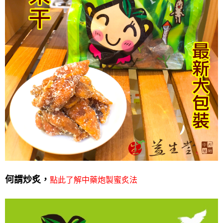
點此了解中藥炮製蜜炙法
何謂炒炙，