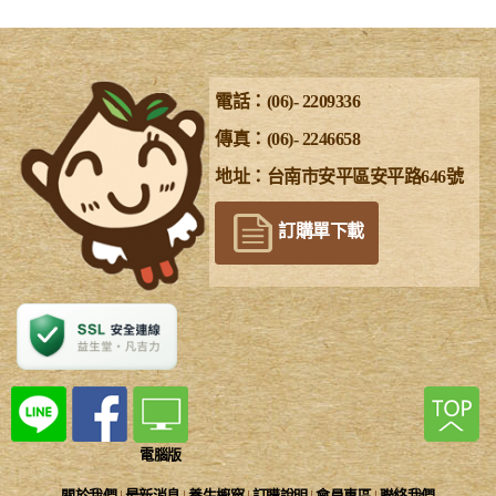
電話：(06)- 2209336
傳真：(06)- 2246658
地址：台南市安平區安平路646號
訂購單下載
電腦版
關於我們
|
最新消息
|
養生櫥窗
|
訂購說明
|
會員專區
|
聯絡我們