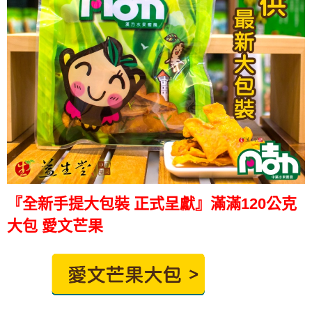
『全新手提大包裝 正式呈獻』滿滿120公克
大包 愛文芒果