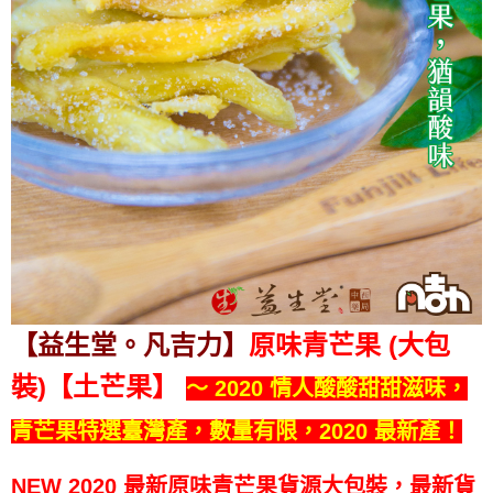
【益生堂。凡吉力】
原味青芒果 (大包
裝)【土芒果】
～ 2020 情人酸酸甜甜滋味，
青芒果特選臺灣產，數量有限，2020 最新產！
NEW 2020 最新原味青芒果貨源大包裝，最新貨