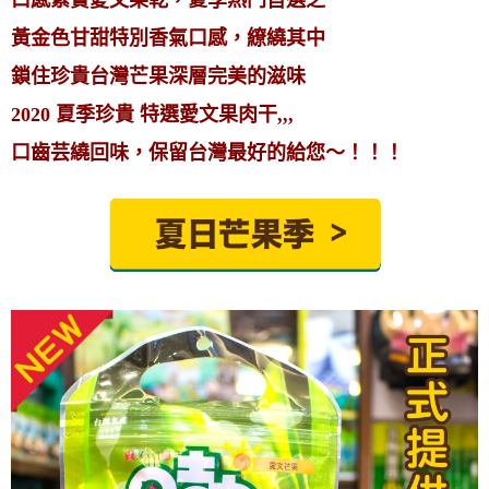
口感紮實愛文果乾，夏季熱門首選之一
黃金色甘甜特別香氣口感，繚繞其中
鎖住珍貴台灣芒果深層完美的滋味
2020 夏季珍貴 特選愛文果肉干,,,
口齒芸繞回味，保留台灣最好的給您～！！！