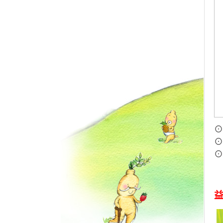
⊙
⊙
⊙