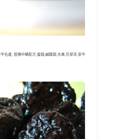
產, 祖傳中藥配方,蜜餞,鹹酸甜,水果,花草茶,安平