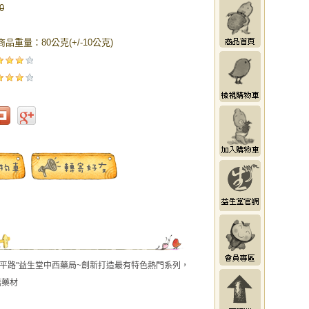
0
商品重量：80公克(+/-10公克)
"安平路"益生堂中西藥局~創新打造最有特色熱門系列，
膳藥材