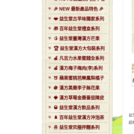
🎉 NEW 最新產品特色 🎉
❤️ 益生堂古早味獨家系列
🎁 百年益生堂禮盒系列
🥭 益生堂臺灣漢方芒果
🏆 益生堂漢方大包裝系列
🍎 凡吉力水果蜜餞全系列
🍏 漢方梅子梅肉(李)系列
🍑 蘋果蜜桃芭樂鳳梨橘子
🍇 漢方黑棗李子無花果
🍓 漢方草莓金棗番茄陳皮
🥃 益生堂漢方飲品系列
益
🌲 百年益生堂漢方沖泡茶
超
🍜 益生堂究極拌麵系列