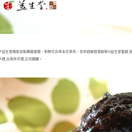
平益生堂楊家自製藥膳香腸、新鮮花朵草本花草茶，百年經驗智慧創新!!!益生堂蜜餞,安平名
手禮,台南伴手禮,公司團購。