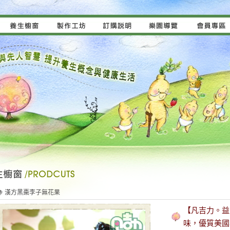
🍇 漢方黑棗李子無花果
【凡吉力。益
味，優質美國