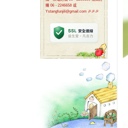
購 06 - 2246658 或
Ystangfunjili@gmail.com 🎉🎉🎉