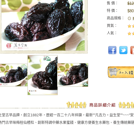
售 價：
$12
特 價：
$80
商品規格：
⊙ 
買氣：
人氣：
生堂古早品牌，創立1882年，歷經一百二十八年焠鍊，最新""凡吉力。益生堂""~~~
熱門古早味梅桂仙楂粒、創新特調中藥水果蜜餞、健康方便養生水藥包、養生傳統藥