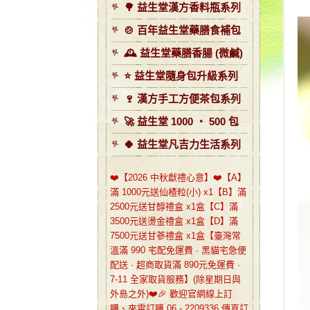
🌳 益生堂漢方香料瓶系列
🍲 百年益生堂藥膳食補包
🕰️ 益生堂藥膳香腸 (微鹹)
⭐️ 益生堂隨身包升級系列
🍷 漢方手工方便茶包系列
🚀 益生堂 1000 ‧ 500 包
🍀 益生堂凡吉力生活系列
❤️【2026 中秋獻禮心意】❤️【A】
滿 1000元送仙楂粒(小) x1【B】滿
2500元送甘醇禮盒 x1盒【C】滿
3500元送燙金禮盒 x1盒【D】滿
7500元送甘蔘禮盒 x1盒【臺灣常
溫滿 990 宅配免運費 · 黑貓宅急便
配送 · 超商取貨滿 890元免運費 ·
7-11 全家取貨服務】(除星期日與
外島之外)❤️🎉 歡迎官網線上訂
購、來電訂購 06 - 2209336 傳真訂