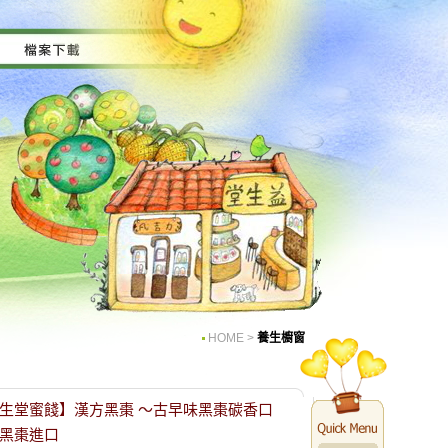
HOME
>
養生櫥窗
生堂蜜餞】漢方黑棗 ～古早味黑棗碳香口
黑棗進口