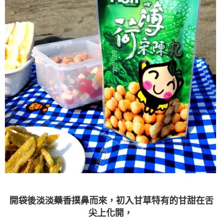
開袋後淡淡藥香撲鼻而來，初入甘草特有的甘甜在舌
尖上化開，