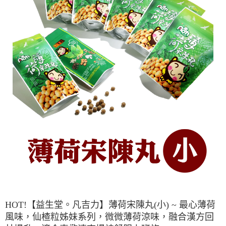
HOT!【益生堂。凡吉力】薄荷宋陳丸(小) ~ 最心薄荷
風味，仙楂粒姊妹系列，微微薄荷涼味，融合漢方回