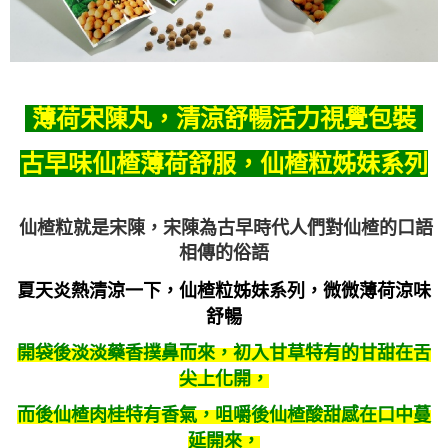
薄
荷宋陳丸，清涼舒暢活力視覺包裝
古早味仙楂薄荷舒服，
仙楂粒姊妹系列
仙楂粒就是宋陳，宋陳為古早時代人們對仙楂的口語
相傳的俗語
夏天炎熱清涼一下，仙楂粒姊妹系列，微微薄荷涼味
舒暢
開袋後淡淡藥香撲鼻而來，初入甘草特有的甘甜在舌
尖上化開，
而後仙楂肉桂特有香氣，咀嚼後仙楂酸甜感在口中蔓
延開來，