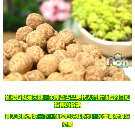
仙
楂粒就是宋陳，宋陳為古早時代人們對仙楂的口語
相傳的俗語
夏天炎熱清涼一下，仙楂粒姊妹系列，沁量薄荷涼味
舒暢