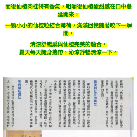
而後仙楂肉桂特有香氣，咀嚼後仙楂酸甜感在口中蔓
延開來，
一顆小小的仙楂粒結合薄荷，滿滿回憶隨著咬下一瞬
間，
清涼舒暢感與仙楂完美的融合，
夏天每天隨身攜帶，沁涼舒暢清涼一下。