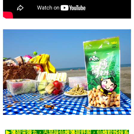
▶薄荷宋陳丸，
古早味仙楂薄荷舒服，
仙楂粒姊妹系