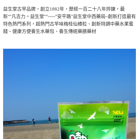
益生堂古早品牌，創立1882年，歷經一百二十八年焠鍊，最
新""凡吉力。益生堂""~~~"安平路"益生堂中西藥局~創新打造最有
特色熱門系列，超熱門古早味梅桂仙楂粒、創新特調中藥水果蜜
餞、健康方便養生水藥包、養生傳統藥膳藥材