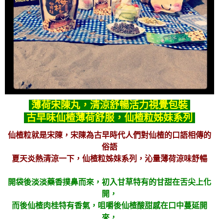
薄荷宋陳丸，清涼舒暢活力視覺包裝
古早味仙楂薄荷舒服，仙楂粒姊妹系列
仙楂粒就是宋陳，宋陳為古早時代人們對仙楂的口語相傳的
俗語
夏天炎熱清涼一下，仙楂粒姊妹系列，沁量薄荷涼味舒暢
開袋後淡淡藥香撲鼻而來，初入甘草特有的甘甜在舌尖上化
開，
而後仙楂肉桂特有香氣，咀嚼後仙楂酸甜感在口中蔓延開
來，