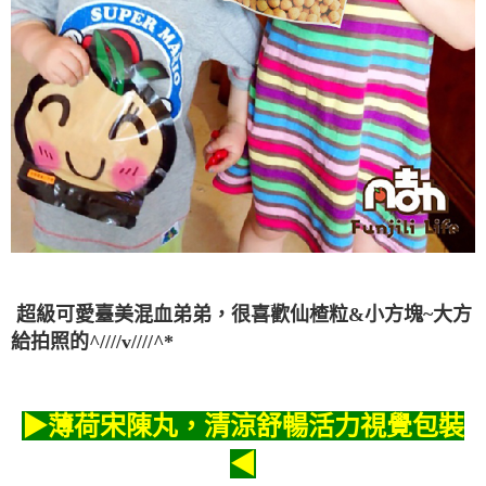
超級可愛臺美混血弟弟，很喜歡仙楂粒&小方塊~大方
給拍照的^////v////^*
▶
薄
荷宋陳丸，清涼舒暢活力視覺包裝
◀