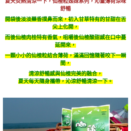
夏天炎熱清涼一下，仙楂粒姊妹系列，沁量薄荷涼味
舒暢
開袋後淡淡藥香撲鼻而來，初入甘草特有的甘甜在舌
尖上化開，
而後仙楂肉桂特有香氣，咀嚼後仙楂酸甜感在口中蔓
延開來，
一顆小小的仙楂粒結合薄荷，滿滿回憶隨著咬下一瞬
間，
清涼舒暢感與仙楂完美的融合，
夏天每天隨身攜帶，沁涼舒暢清涼一下。