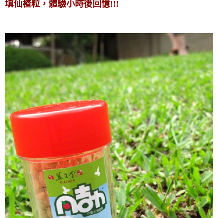
填仙楂粒，體驗小時後回憶!!!