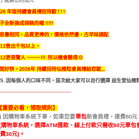
了感謝您的加入
026 年版持續會員禮招待歐 ! ! !
子全新換成袋裝的喔 !!!!!
容量相同，品質更棒的，價格依然優，古早味調配
011售出千包以上，
012更是驚人 ~~~~~!!! 所以機會難得:D
間好快，2026年 持續招待仙楂粒會員禮給您歐,,,
P.S. 因每個人的口味不同，這次給大家可以自行選擇 益生堂仙楂粒 
----------------------------------------------------------
【重要必看，領取規則】
1) 因購物車系統下單，如果您要
單包
新會員禮，運費60元
購物車系統，選擇ATM匯款、線上付款只需收60元單
費30元)。