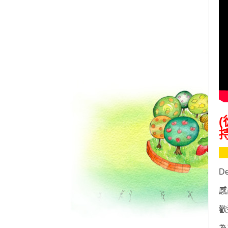
持
D
感
歡