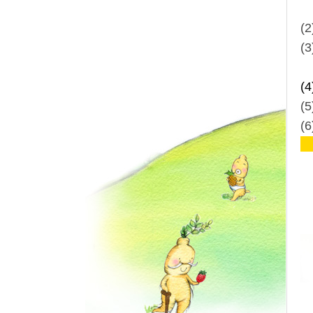
(2
(
(
(5
(6