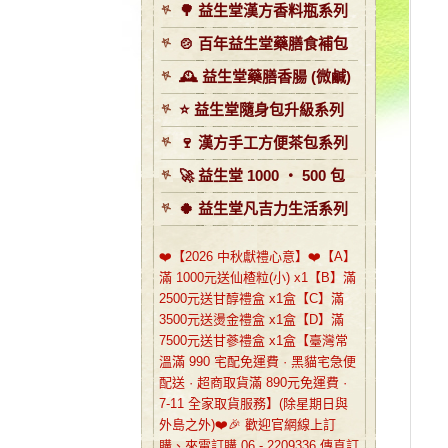
🌳 益生堂漢方香料瓶系列
🍲 百年益生堂藥膳食補包
🕰️ 益生堂藥膳香腸 (微鹹)
⭐️ 益生堂隨身包升級系列
🍷 漢方手工方便茶包系列
🚀 益生堂 1000 ‧ 500 包
🍀 益生堂凡吉力生活系列
❤️【2026 中秋獻禮心意】❤️【A】
滿 1000元送仙楂粒(小) x1【B】滿
2500元送甘醇禮盒 x1盒【C】滿
3500元送燙金禮盒 x1盒【D】滿
7500元送甘蔘禮盒 x1盒【臺灣常
溫滿 990 宅配免運費 · 黑貓宅急便
配送 · 超商取貨滿 890元免運費 ·
7-11 全家取貨服務】(除星期日與
外島之外)❤️🎉 歡迎官網線上訂
購、來電訂購 06 - 2209336 傳真訂