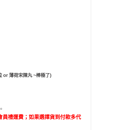
or 薄荷宋陳丸 ~棒極了)
。
包會員禮運費；如果選擇貨到付款多代