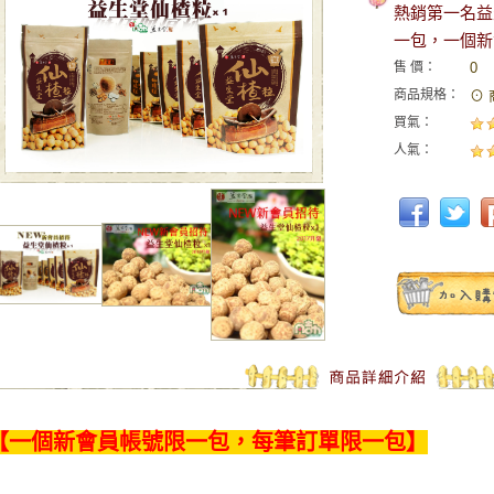
熱銷第一名益
一包，一個新
售 價：
0
商品規格：
⊙ 
買氣：
人氣：
【一個新會員帳號限一包，每筆訂單限一包】