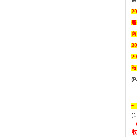
為
2
瓶
內
2
2
時
(
----
*
(
(
收