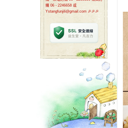
購 06 - 2246658 或
Ystangfunjili@gmail.com 🎉🎉🎉