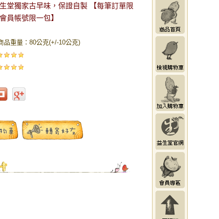
生堂獨家古早味，保證自製 【每筆訂單限
會員帳號限一包】
商品重量：80公克(+/-10公克)