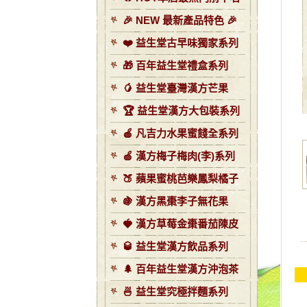
🎉 NEW 最新產品特色 🎉
❤️ 益生堂古早味獨家系列
🎁 百年益生堂禮盒系列
🥭 益生堂臺灣漢方芒果
🏆 益生堂漢方大包裝系列
🍎 凡吉力水果蜜餞全系列
🍏 漢方梅子梅肉(李)系列
🍑 蘋果蜜桃芭樂鳳梨橘子
🍇 漢方黑棗李子無花果
🍓 漢方草莓金棗番茄陳皮
🥃 益生堂漢方飲品系列
🌲 百年益生堂漢方沖泡茶
🍜 益生堂究極拌麵系列