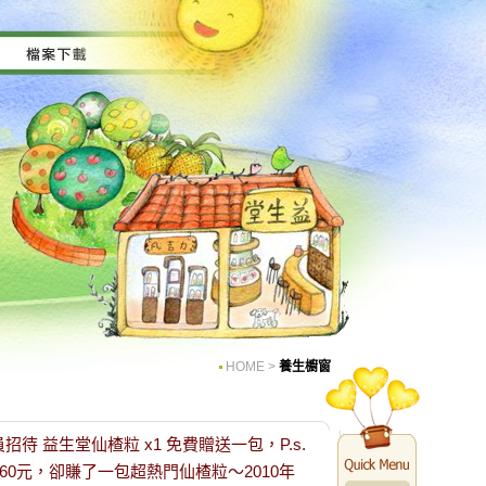
HOME
>
養生櫥窗
員招待 益生堂仙楂粒 x1 免費贈送一包，P.s.
60元，卻賺了一包超熱門仙楂粒～2010年