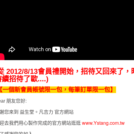
(從 2012/8/13會員禮開始，招待又回來了，
續招待了歐....)
【一個新會員帳號限一包，每筆訂單限一包】
ear 朋友您好:
謝您來到 益生堂。凡吉力 官方網站
www.Ystang.com.tw
迎去我們用心製作完成的官方網站逛逛