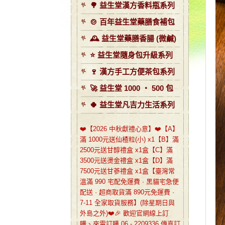
🌳 益生堂漢方香料瓶系列
🍲 百年益生堂藥膳食補包
🕰️ 益生堂藥膳香腸 (微鹹)
⭐️ 益生堂隨身包升級系列
🍷 漢方手工方便茶包系列
🚀 益生堂 1000 ‧ 500 包
🍀 益生堂凡吉力生活系列
❤️【2026 中秋獻禮心意】❤️【A】
滿 1000元送仙楂粒(小) x1【B】滿
2500元送甘醇禮盒 x1盒【C】滿
3500元送燙金禮盒 x1盒【D】滿
7500元送甘蔘禮盒 x1盒【臺灣常
溫滿 990 宅配免運費 · 黑貓宅急便
配送 · 超商取貨滿 890元免運費 ·
7-11 全家取貨服務】(除星期日與
外島之外)❤️🎉 歡迎官網線上訂
購、來電訂購 06 - 2209336 傳真訂