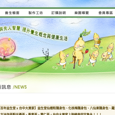
【百年益生堂 x 台中大買家】益生堂仙楂粒隨身包、化核梅隨身包、八仙果隨身包、羅
漢方沖泡茶粉光蔘茶、黃耆茶、薏仁茶，台中大買家上架經典回甘雋永！！！