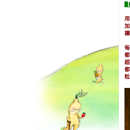
【
用
加
讓
每
都
超
都
粒