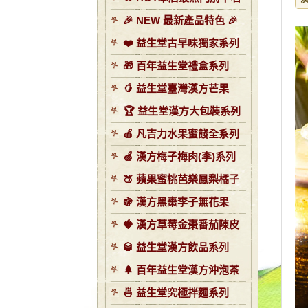
🎉 NEW 最新產品特色 🎉
❤️ 益生堂古早味獨家系列
🎁 百年益生堂禮盒系列
🥭 益生堂臺灣漢方芒果
🏆 益生堂漢方大包裝系列
🍎 凡吉力水果蜜餞全系列
🍏 漢方梅子梅肉(李)系列
🍑 蘋果蜜桃芭樂鳳梨橘子
🍇 漢方黑棗李子無花果
🍓 漢方草莓金棗番茄陳皮
🥃 益生堂漢方飲品系列
🌲 百年益生堂漢方沖泡茶
🍜 益生堂究極拌麵系列