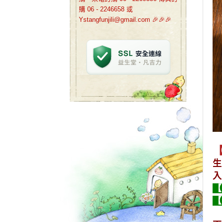
購 06 - 2246658 或
Ystangfunjili@gmail.com 🎉🎉🎉
生
入
【
【