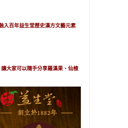
，融入百年益生堂歷史漢方文藝元素
 讓大家可以隨手分享羅漢果、仙楂