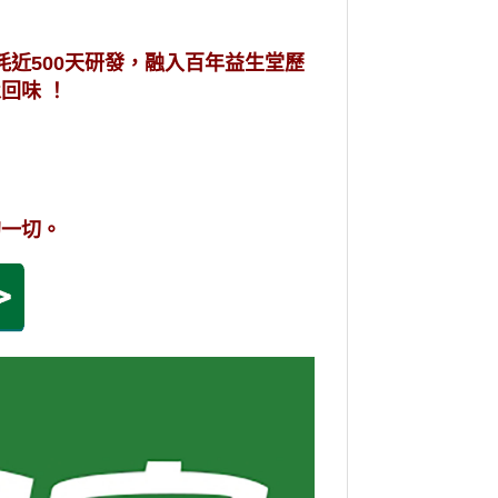
耗近500天研發，融入百年益生堂歷
永回味
！
的一切。