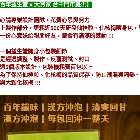
百年益生堂 x 大買家 台中門市提供】
心請專業設計團隊，花費心思與努力
上製作部分，更耗近500天研發仙楂粒、化核梅隨身包
一份心意送給親朋好友，都會有滿滿的感動 !!!
一個益生堂隨身小包裝細節
是經過調整、製作、反覆測試、封口
過5個版本設計、包裝機耗費百包以上
為了保持仙楂粒、化核梅的品質保存，防止潮濕與隔熱 ~
與大顆化核梅 !!!