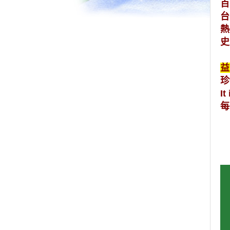
百
台
熱
史
益
珍
It
每