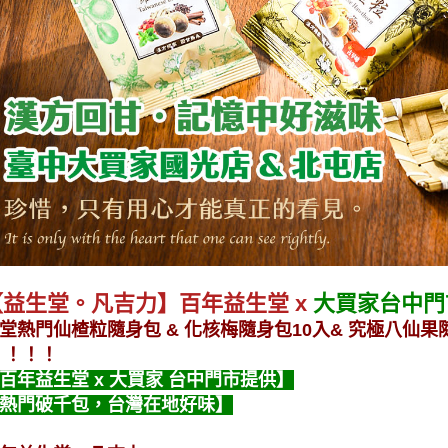
【益生堂。凡吉力】百年益生堂 x
大買家台中門
堂熱門仙楂粒隨身包 & 化核梅隨身包10入& 究極八仙果隨
！！！
百年益生堂 x 大買家 台中門市提供】
熱門破千包，台灣在地好味】