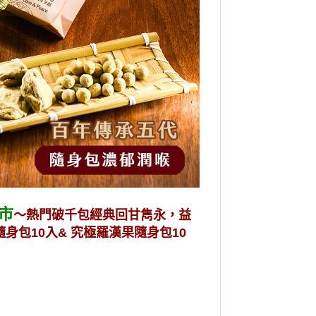
市
～熱門破千包經典回甘雋永，益
身包10入& 究極羅漢果隨身包10