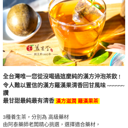
全台灣唯一您從沒喝過這麼純的漢方沖泡茶飲 !
令人難以置信的
漢方羅漢果清香回甘
風味
~~~~~~
讚
最甘甜最純最有清香
漢方滋潤 羅漢果茶
3種養生茶，分別為 高級藥材
由阿泰藥師老闆精心挑選，選擇適合藥材，