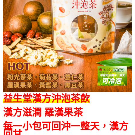
益生堂漢方沖泡茶飲
漢方滋潤 羅漢果茶
每一小包可回沖一整天，漢方
回甘