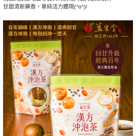
甘甜清新藥香，單純活力體現(^o^)/