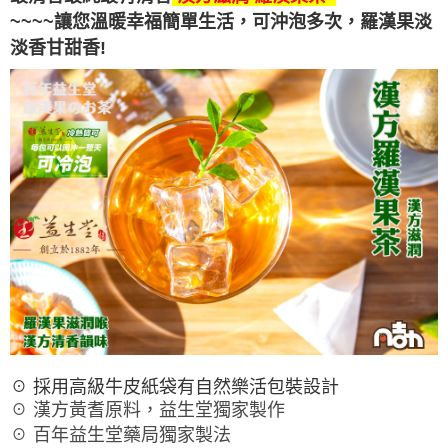
~~~~讓您溫暖幸福簡單生活，可沖泡多次，羅漢果
淡
淡香甘甜香!
☉ 採用高級牛皮紙袋有自然樂活包裝設計
☉ 漢方黃耆原料，益生堂獨家製作
☉ 百年益生堂藥局獨家製法