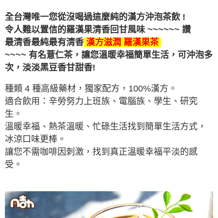
全台灣唯一您從沒喝過這麼純的漢方沖泡茶飲 !
令人難以置信的羅漢果清香回甘
風味
~~~~~~ 讚
最清香最純最有清香
漢方滋潤 羅漢果茶
~~~~ 有名薏仁茶，讓您溫暖幸福簡單生活，可沖泡多
次，
淡淡黑豆香甘甜香!
種類 4 種高級藥材，獨家配方，100%漢方。
適合飲用：辛勞努力上班族、電腦族、學生、研究
生。
溫暖幸福、熱茶溫暖、忙碌生活找到簡單生活方式，
冰涼口味更棒。
讓您不需咖啡因刺激，找到真正溫暖幸福平淡的感
受。