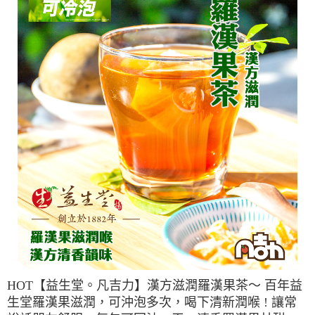
HOT【益生堂。凡吉力】漢方滋潤羅漢果茶～ 百年益
生堂羅漢果滋潤，可沖泡多次，喝下清新潤喉 ! 讓常