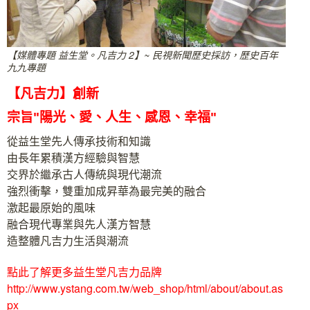
【媒體專題 益生堂。凡吉力 2】~ 民視新聞歷史採訪，歷史百年
九九專題
【凡吉力】創新
宗旨"陽光、愛、人生、感恩、幸福"
從益生堂先人傳承技術和知識
由長年累積漢方經驗與智慧
交界於繼承古人傳統與現代潮流
強烈衝擊，雙重加成昇華為最完美的融合
激起最原始的風味
融合現代專業與先人漢方智慧
造整體凡吉力生活與潮流
點此了解更多益生堂凡吉力品牌
http://www.ystang.com.tw/web_shop/html/about/about.as
px