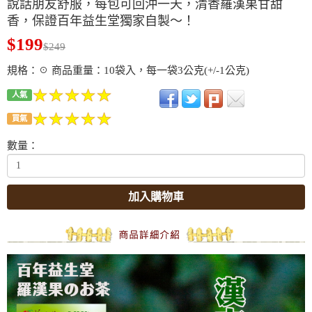
說話朋友舒服，每包可回沖一天，清香羅漢果甘甜
香，保證百年益生堂獨家自製～！
$199
$249
規格：☉ 商品重量：10袋入，每一袋3公克(+/-1公克)
人氣
買氣
數量：
加入購物車