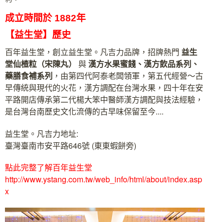
成立時間於 1882年
【益生堂】歷史
百年益生堂，創立益生堂。凡吉力品牌，招牌熱門
益生
堂
仙楂粒（宋陳丸）
與
漢方水果蜜餞、漢方飲品系列、
藥膳食補系列
，由第四代阿泰老闆領軍，第五代經營～古
早傳統與現代的火花，漢方調配在台灣水果，四十年在安
平路開店傳承第二代楊大笨中醫師漢方調配與技法經驗，
是台灣台南歷史文化流傳的古早味保留至今....
益生堂。凡吉力地址:
臺灣臺南市安平路646號 (東東蝦餅旁)
點此完整了解百年益生堂
http://www.ystang.com.tw/web_info/html/about/index.asp
x