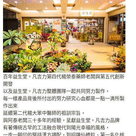
百年益生堂。凡吉力第四代楊榮泰藥師老闆與第五代創新
開發
以及益生堂。凡吉力整體團隊一起共同努力製作，
每一樣產品背後所付出的努力研究心血都是一點一滴所製
作出來
延續第二代楊大笨中醫師的祖訓宗旨，
與阿泰老闆三十多年的經驗，呈獻益生堂。凡吉力品牌
有著傳統古早的工法融合現代到陽光幸福的風格，
一步一腳印的堅持漢方調配，到招牌仙楂粒、第一名化核