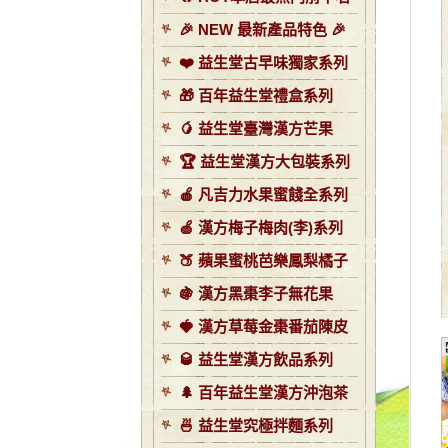
🎉 NEW 最新產品特色 🎉
❤️ 益生堂古早味獨家系列
🎁 百年益生堂禮盒系列
🥭 益生堂臺灣漢方芒果
🏆 益生堂漢方大包裝系列
🍎 凡吉力水果蜜餞全系列
🍏 漢方梅子梅肉(李)系列
🍑 蘋果蜜桃芭樂鳳梨橘子
🍇 漢方黑棗李子無花果
🍓 漢方草莓金棗番茄陳皮
🥃 益生堂漢方飲品系列
🌲 百年益生堂漢方沖泡茶
🍜 益生堂究極拌麵系列