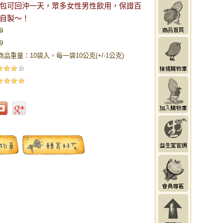
包可回沖一天，眾多女性男性飲用，保證百
自製～！
9
9
商品重量：10袋入，每一袋10公克(+/-1公克)