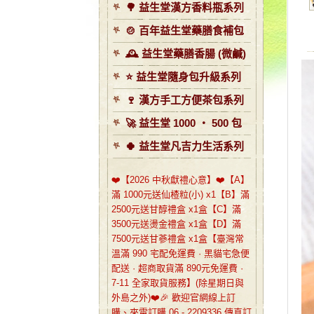
🌳 益生堂漢方香料瓶系列
🍲 百年益生堂藥膳食補包
🕰️ 益生堂藥膳香腸 (微鹹)
⭐️ 益生堂隨身包升級系列
🍷 漢方手工方便茶包系列
🚀 益生堂 1000 ‧ 500 包
🍀 益生堂凡吉力生活系列
❤️【2026 中秋獻禮心意】❤️【A】
滿 1000元送仙楂粒(小) x1【B】滿
2500元送甘醇禮盒 x1盒【C】滿
3500元送燙金禮盒 x1盒【D】滿
7500元送甘蔘禮盒 x1盒【臺灣常
溫滿 990 宅配免運費 · 黑貓宅急便
配送 · 超商取貨滿 890元免運費 ·
7-11 全家取貨服務】(除星期日與
外島之外)❤️🎉 歡迎官網線上訂
購、來電訂購 06 - 2209336 傳真訂