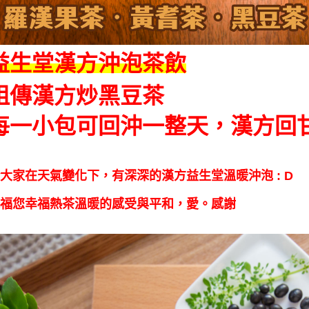
益生堂漢方沖泡茶飲
祖傳漢方炒黑豆茶
每一小包可回沖一整天，漢方回
大家在天氣變化下，有深深的漢方益生堂溫暖沖泡 : D
福您幸福熱茶溫暖的感受與平和，愛。感謝