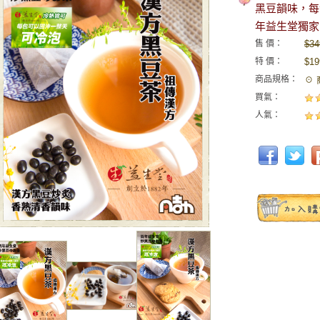
黑豆韻味，每
年益生堂獨家
售 價：
$34
特 價：
$19
商品規格：
☉ 
買氣：
人氣：