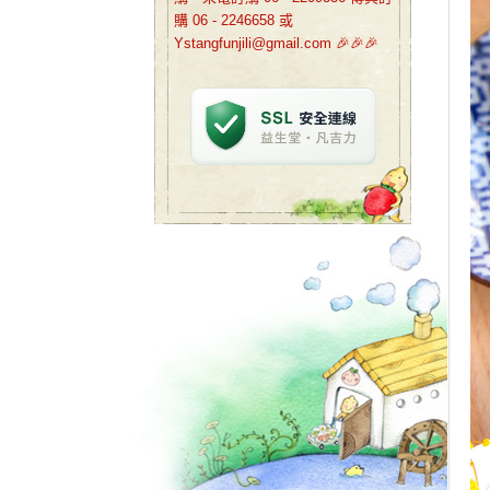
購 06 - 2246658 或
Ystangfunjili@gmail.com 🎉🎉🎉