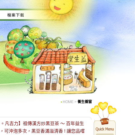
HOME
>
養生櫥窗
堂。凡吉力】祖傳漢方炒黑豆茶 ～ 百年益生
，可沖泡多次，黑豆香滿溢清香 ! 讓您品嚐