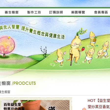
養生櫥窗
HOT【益生
堂炒黑豆香氣