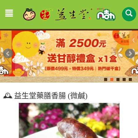
🕰️ 益生堂藥膳香腸 (微鹹)