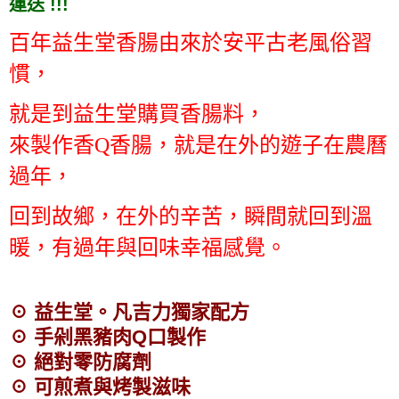
運送
!!!
百年益生堂香腸由來於安平古老風俗習
慣，
就是到益生堂購買香腸料，
來製作香Q香腸，就是在外的遊子在農曆
過年，
回到故鄉，在外的辛苦，瞬間就回到溫
暖，有過年與回味幸福感覺。
☉ 益生堂。凡吉力獨家配方
☉ 手剁黑豬肉Q口製作
☉ 絕對零防腐劑
☉ 可煎煮與烤製滋味