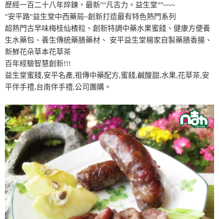
歷經一百二十八年焠鍊，最新""凡吉力。益生堂""~~~
"安平路"益生堂中西藥局~創新打造最有特色熱門系列
超熱門古早味梅桂仙楂粒、創新特調中藥水果蜜餞、健康方便養
生水藥包、養生傳統藥膳藥材、 安平益生堂楊家自製藥膳香腸、
新鮮花朵草本花草茶
百年經驗智慧創新!!!
益生堂蜜餞,安平名產,祖傳中藥配方,蜜餞,鹹酸甜,水果,花草茶,安
平伴手禮,台南伴手禮,公司團購。