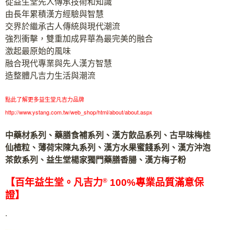
從益生堂先人傳承技術和知識
由長年累積漢方經驗與智慧
交界於繼承古人傳統與現代潮流
強烈衝擊，雙重加成昇華為最完美的融合
激起最原始的風味
融合現代專業與先人漢方智慧
造整體凡吉力生活與潮流
點此了解更多益生堂凡吉力品牌
http://www.ystang.com.tw/web_shop/html/about/about.aspx
中藥材系列、藥膳食補系列、漢方飲品系列、古早味梅桂
仙楂粒、薄荷宋陳丸系列、漢方水果蜜餞系列、漢方沖泡
茶飲系列、益生堂楊家獨門藥膳香腸、漢方梅子粉
【百年益生堂。凡吉力
®
100%專業品質滿意保
證】
.