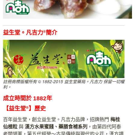
益生堂。凡吉力
®
簡介
註冊商標版權所有 © 1882-2015 益生堂藥局。凡吉力 保留一切權
利。
成立時間於 1882年
【益生堂
®
】歷史
百年益生堂，創立益生堂。凡吉力品牌，招牌熱門
梅桂
仙楂粒
與
漢方水果蜜餞、藥膳食補系列
，由第四代阿泰
老闆領軍，第五代經營～古早傳統與現代的火花，漢方調