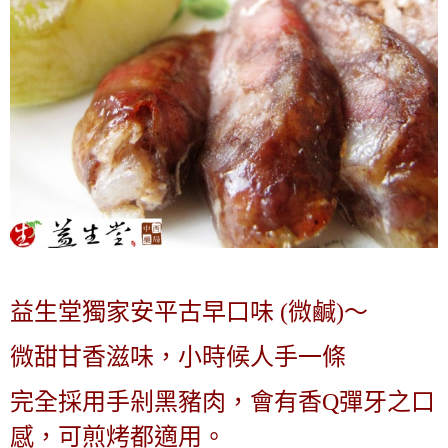
益生堂獨家安平古早口味 (微鹹)～
微甜甘香滋味，小時候人手一條
完全採用手剁黑豬肉，
會有香Q彈牙之口
感，可煎烤都適用。