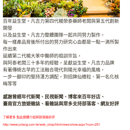
百年益生堂。凡吉力第四代楊榮泰藥師老闆與第五代創新
開發
以及益生堂。凡吉力整體團隊一起共同努力製作，
每一樣產品背後所付出的努力研究心血都是一點一滴所製
作出來
延續第二代楊大笨中醫師的祖訓宗旨，
與阿泰老闆三十多年的經驗，呈獻益生堂。凡吉力品牌
有著傳統古早的工法融合現代到陽光幸福的風格，
一步一腳印的堅持漢方調配，到招牌仙楂粒、第一名化核
梅等等
感謝曾經年代新聞、民視新聞、博客來百年好店、
臺南官方旅遊雜誌、看雜誌與眾多支持部落客、網友好評
了解更多 點此媒體介紹與部落格好評
http://www.ystang.com.tw/web_shop/html/news/show.aspx?num=251