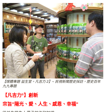
【媒體專題 益生堂。凡吉力 2】~ 民視新聞歷史採訪，歷史百年
九九專題
【凡吉力
®
】創新
宗旨"陽光、愛、人生、感恩、幸福"