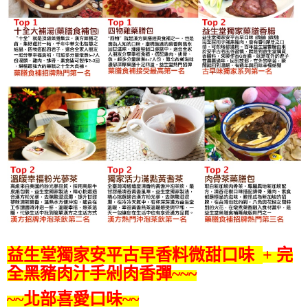
益生堂獨家安平古早香料微甜口味
+ 完
全黑豬肉汁手剁
肉香
彈~~~
~~北部喜愛口味
~~