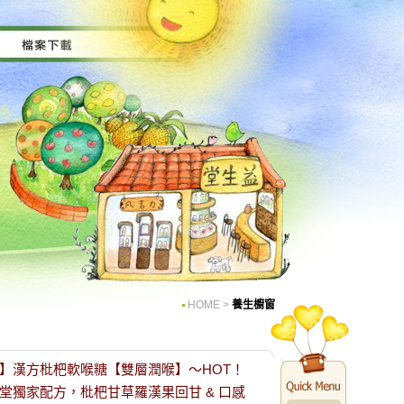
HOME
>
養生櫥窗
】漢方枇杷軟喉糖【雙層潤喉】～HOT！
堂獨家配方，枇杷甘草羅漢果回甘 & 口感