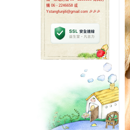
購 06 - 2246658 或
Ystangfunjili@gmail.com 🎉🎉🎉