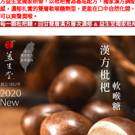
方益生堂獨家研發，以枇杷膏為基底配方，獨家漢方調
感，濃郁扎實的雙層軟喉糖劑型，更能在口中自然化開
可以爽聲潤喉。
每一顆枇杷糖，回甘雙層漢方層次濃郁 & 益生堂獨家枇