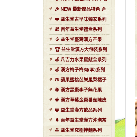
🎉 NEW 最新產品特色 🎉
❤️ 益生堂古早味獨家系列
🎁 百年益生堂禮盒系列
🥭 益生堂臺灣漢方芒果
🏆 益生堂漢方大包裝系列
🍎 凡吉力水果蜜餞全系列
🍏 漢方梅子梅肉(李)系列
🍑 蘋果蜜桃芭樂鳳梨橘子
🍇 漢方黑棗李子無花果
🍓 漢方草莓金棗番茄陳皮
🥃 益生堂漢方飲品系列
🌲 百年益生堂漢方沖泡茶
🍜 益生堂究極拌麵系列