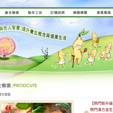
養生櫥窗
【熱門新升級
熱門漢方益生