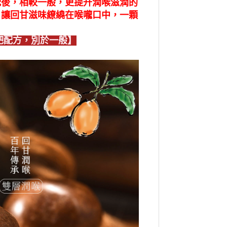
配後，相較一般，更提升潤喉滋潤的
，讓回甘滋味繚繞在喉嚨口中，一顆
杷配方，別於一般】