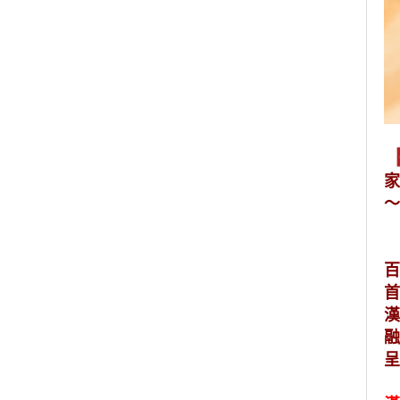
家
～
百
首
漢
融
呈