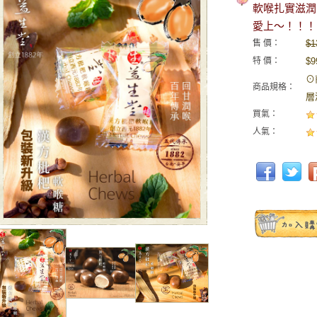
軟喉扎實滋潤，
愛上～！！！
售 價：
$1
特 價：
$9
⊙
商品規格：
層
買氣：
人氣：