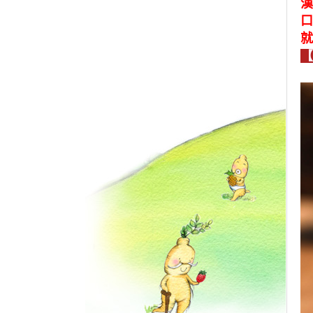
漢
口
就
【