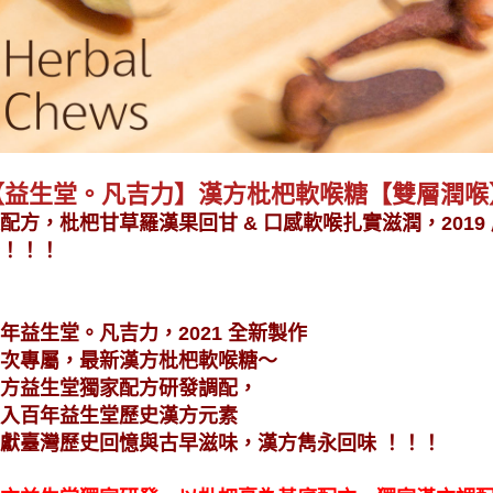
【益生堂。凡吉力】漢方枇杷軟喉糖【雙層潤喉
配方，枇杷甘草羅漢果回甘 & 口感軟喉扎實滋潤，2019
！！！
年益生堂。凡吉力，2021 全新製作
次專屬，最新漢方枇杷軟喉糖～
方益生堂獨家配方研發調配，
入百年益生堂歷史漢方元素
獻臺灣歷史回憶與古早滋味，漢方雋永回味 ！！！