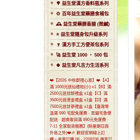
🌳 益生堂漢方香料瓶系列
🍲 百年益生堂藥膳食補包
🕰️ 益生堂藥膳香腸 (微鹹)
⭐️ 益生堂隨身包升級系列
🍷 漢方手工方便茶包系列
🚀 益生堂 1000 ‧ 500 包
🍀 益生堂凡吉力生活系列
❤️【2026 中秋獻禮心意】❤️【A】
滿 1000元送仙楂粒(小) x1【B】滿
2500元送甘醇禮盒 x1盒【C】滿
3500元送燙金禮盒 x1盒【D】滿
7500元送甘蔘禮盒 x1盒【臺灣常
溫滿 990 宅配免運費 · 黑貓宅急便
配送 · 超商取貨滿 890元免運費 ·
7-11 全家取貨服務】(除星期日與
外島之外)❤️🎉 歡迎官網線上訂
購、來電訂購 06 - 2209336 傳真訂