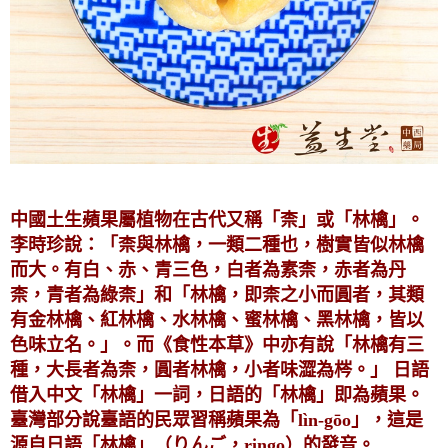
中國土生蘋果屬植物在古代又稱「柰」或「林檎」。
李時珍說：「柰與林檎，一類二種也，樹實皆似林檎
而大。有白、赤、青三色，白者為素柰，赤者為丹
柰，青者為綠柰」和「林檎，即柰之小而圓者，其類
有金林檎、紅林檎、水林檎、蜜林檎、黑林檎，皆以
色味立名。」。而《食性本草》中亦有說「林檎有三
種，大長者為柰，圓者林檎，小者味澀為梣。」 日語
借入中文「林檎」一詞，日語的「林檎」即為蘋果。
臺灣部分說臺語的民眾習稱蘋果為「lìn-gōo」，這是
源自日語「林檎」（りんご，ringo）的發音。