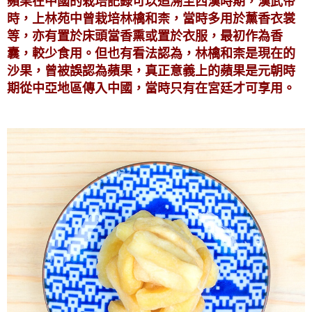
蘋果在中國的栽培記錄可以追溯至西漢時期，漢武帝
時，上林苑中曾栽培林檎和柰，當時多用於薰香衣裳
等，亦有置於床頭當香熏或置於衣服，最初作為香
囊，較少食用。但也有看法認為，林檎和柰是現在的
沙果，曾被誤認為蘋果，真正意義上的蘋果是元朝時
期從中亞地區傳入中國，當時只有在宮廷才可享用。