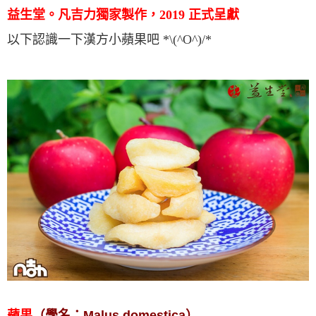
益生堂。凡吉力獨家製作，2019 正式呈獻
以下認識一下漢方小蘋果吧 *\(^O^)/*
蘋果
（學名：Malus domestica）