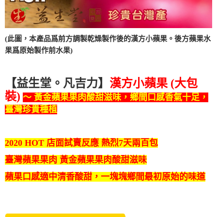
(此圖，本產品爲前方調製乾燥製作後的漢方小蘋果。後方蘋果水
果爲原始製作前水果)
【益生堂。凡吉力】
漢方小蘋果 (大包
裝)
～ 黃金蘋果果肉酸甜滋味，鄉間口感香氣十足，
臺灣珍貴種植
2020 HOT 店面試賣反應 熱烈7天兩百包
臺灣蘋果果肉 黃金蘋果果肉酸甜滋味
蘋果口感適中清香酸甜，一塊塊鄉間最初原始的味道