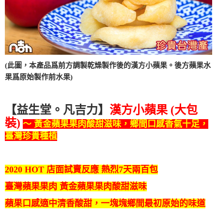
(此圖，本產品爲前方調製乾燥製作後的漢方小蘋果。後方蘋果水
果爲原始製作前水果)
【益生堂。凡吉力】
漢方小蘋果 (大包
裝)
～ 黃金蘋果果肉酸甜滋味，鄉間口感香氣十足，
臺灣珍貴種植
2020 HOT 店面試賣反應 熱烈7天兩百包
臺灣蘋果果肉 黃金蘋果果肉酸甜滋味
蘋果口感適中清香酸甜，一塊塊鄉間最初原始的味道