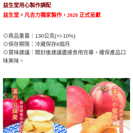
益生堂用心製作調配
益生堂。凡吉力獨家製作，2020 正式呈獻
⊙商品重量：130公克(+/-10%)
⊙保存期限：冷藏保存6個月
⊙賞味建議：開封後建議盡速食用完畢，確保產品口
味美味。