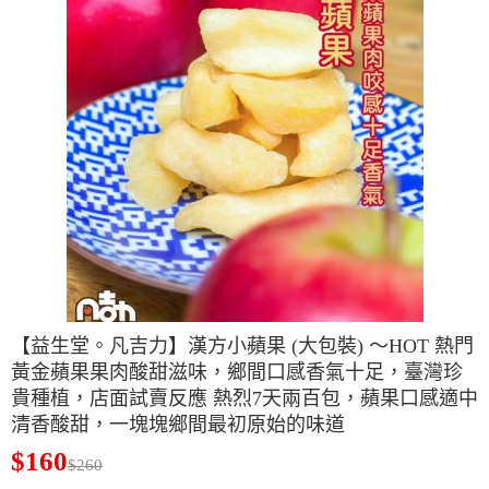
【益生堂。凡吉力】漢方小蘋果 (大包裝) ～HOT 熱門
黃金蘋果果肉酸甜滋味，鄉間口感香氣十足，臺灣珍
貴種植，店面試賣反應 熱烈7天兩百包，蘋果口感適中
清香酸甜，一塊塊鄉間最初原始的味道
$160
$260