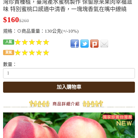
灣珍貴種植，臺灣產水蜜桃製作 保留原來果肉幸福滋
味 特別蜜桃口感適中清香，一塊塊香氣在嘴中繚繞
$160
$260
規格：⊙商品重量：130公克(+/-10%)
人氣
買氣
數量：
加入購物車