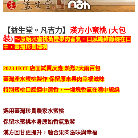
【益生堂。凡吉力】
漢方小蜜桃 (大包
裝)
～原始水蜜桃黃橙果肉香氣，口感纖維繚繞在口
中，臺灣珍貴種植
2023 HOT 店面試賣反應 熱烈7天兩百包
臺灣產水蜜桃製作 保留原來果肉幸福滋味
特別蜜桃口感適中清香，一塊塊香氣在嘴中繚繞
選用臺灣珍貴農家水蜜桃
保留水蜜桃本身原始香氣散發
漢方回甘更提升，融合果肉滋味與幸福