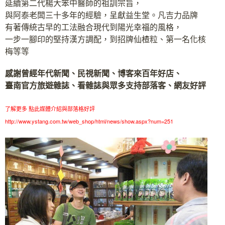
延續第二代楊大笨中醫師的祖訓宗旨，
與阿泰老闆三十多年的經驗，呈獻益生堂。凡吉力品牌
有著傳統古早的工法融合現代到陽光幸福的風格，
一步一腳印的堅持漢方調配，到招牌仙楂粒、第一名化核
梅等等
感謝曾經年代新聞、民視新聞、博客來百年好店、
臺南官方旅遊雜誌、看雜誌與眾多支持部落客、網友好評
了解更多 點此媒體介紹與部落格好評
http://www.ystang.com.tw/web_shop/html/news/show.aspx?num=251