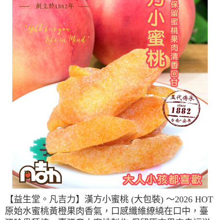
【益生堂。凡吉力】漢方小蜜桃 (大包裝) ～2026 HOT
原始水蜜桃黃橙果肉香氣，口感纖維繚繞在口中，臺