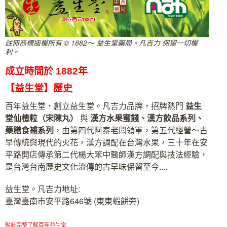
註冊商標版權所有 © 1882～ 益生堂藥局。凡吉力 保留一切權
利。
成立時間於 1882年
【益生堂】歷史
百年益生堂，創立益生堂。凡吉力品牌，招牌熱門
益生
堂
仙楂粒（宋陳丸）
與
漢方水果蜜餞、漢方飲品系列、
藥膳食補系列
，由第四代阿泰老闆領軍，第五代經營～古
早傳統與現代的火花，漢方調配在台灣水果，三十年在安
平路開店傳承第二代楊大笨中醫師漢方調配與技法經驗，
是台灣台南歷史文化流傳的古早味保留至今....
益生堂。凡吉力地址:
臺灣臺南市安平路646號 (東東蝦餅旁)
點此完整了解百年益生堂