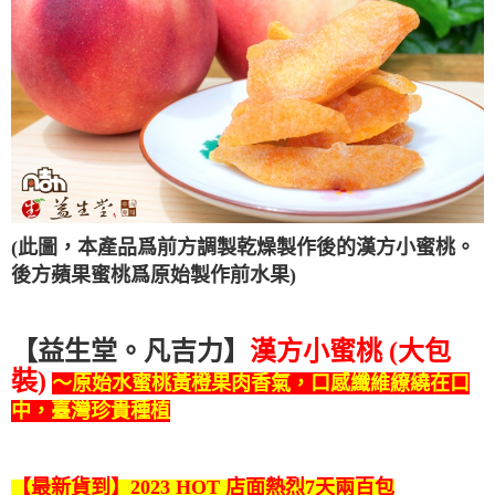
(此圖，本產品爲前方調製乾燥製作後的漢方小蜜桃。
後方蘋果
蜜桃
爲原始製作前水果)
【益生堂。凡吉力】
漢方小蜜桃 (大包
裝)
～原始水蜜桃黃橙果肉香氣，口感纖維繚繞在口
中，臺灣珍貴種植
【最新貨到】2023 HOT 店面熱烈7天兩百包