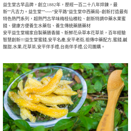
益生堂古早品牌，創立1882年，歷經一百二十八年焠鍊，最
新""凡吉力。益生堂""~~~"安平路"益生堂中西藥局~創新打造最有
特色熱門系列，超熱門古早味梅桂仙楂粒、創新特調中藥水果蜜
餞、健康方便養生水藥包、養生傳統藥膳藥材
安平益生堂楊家自製藥膳香腸、新鮮花朵草本花草茶，百年經驗
智慧創新!!!益生堂蜜餞,安平名產,安平老街,祖傳中藥配方,蜜餞,鹹
酸甜,水果,花草茶,安平伴手禮,台南伴手禮,公司團購。