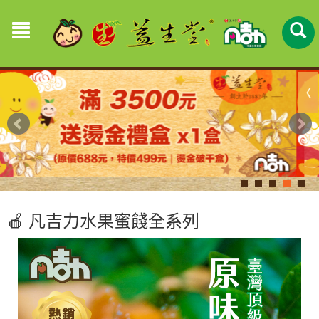
🍎 凡吉力水果蜜餞全系列