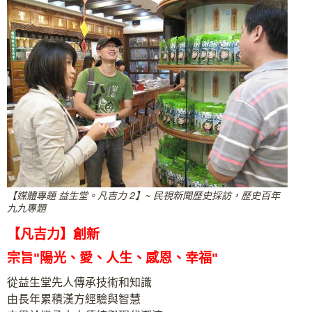
【媒體專題 益生堂。凡吉力 2】~ 民視新聞歷史採訪，歷史百年
九九專題
【凡吉力】創新
宗旨"陽光、愛、人生、感恩、幸福"
從益生堂先人傳承技術和知識
由長年累積漢方經驗與智慧