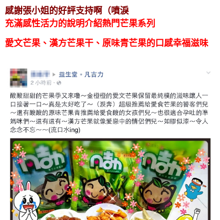
感謝張小姐的好評支持啊（噴淚
充滿感性
活力的說明介紹熱門芒果系列
愛文芒果、漢方芒果干、原味青芒果的口感幸福滋味