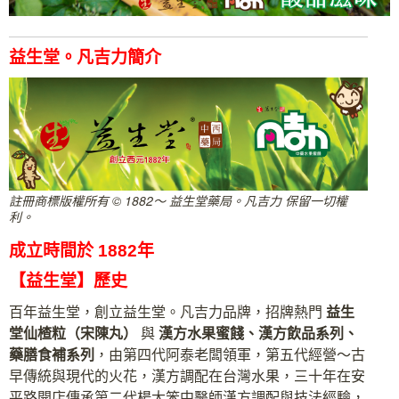
益生堂。凡吉力簡介
註冊商標版權所有 © 1882～ 益生堂藥局。凡吉力 保留一切權
利。
成立時間於 1882年
【益生堂】歷史
百年益生堂，創立益生堂。凡吉力品牌，招牌熱門
益生
堂
仙楂粒（宋陳丸）
與
漢方水果蜜餞、漢方飲品系列、
藥膳食補系列
，由第四代阿泰老闆領軍，第五代經營～古
早傳統與現代的火花，漢方調配在台灣水果，三十年在安
平路開店傳承第二代楊大笨中醫師漢方調配與技法經驗，