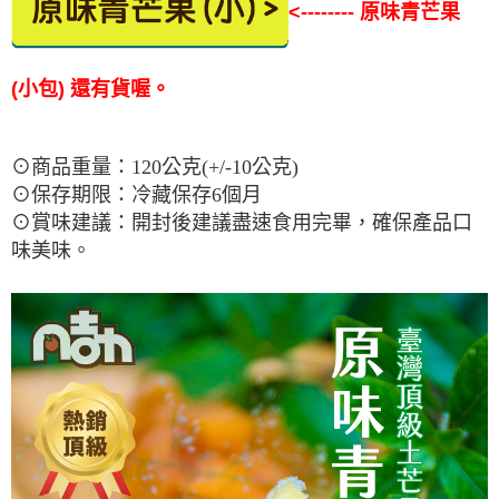
<-------- 原味青芒果
(小包) 還有貨喔。
⊙商品重量：120公克(+/-10公克)
⊙保存期限：冷藏保存6個月
⊙賞味建議：開封後建議盡速食用完畢，確保產品口
味美味。