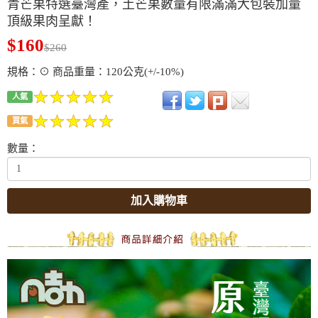
青芒果特選臺灣產，土芒果數量有限滿滿大包裝加量
頂級果肉呈獻！
$160
$260
規格：⊙ 商品重量：120公克(+/-10%)
人氣
買氣
數量：
加入購物車