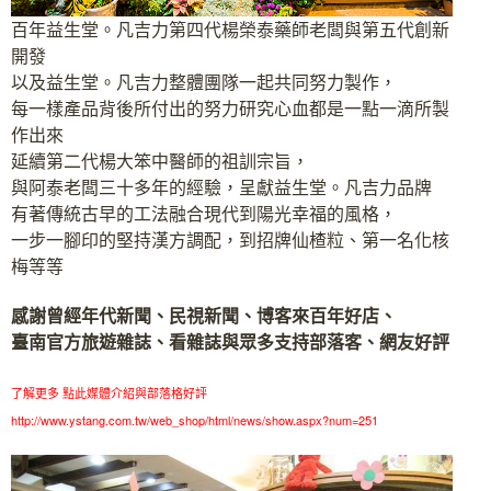
百年益生堂。凡吉力第四代楊榮泰藥師老闆與第五代創新
開發
以及益生堂。凡吉力整體團隊一起共同努力製作，
每一樣產品背後所付出的努力研究心血都是一點一滴所製
作出來
延續第二代楊大笨中醫師的祖訓宗旨，
與阿泰老闆三十多年的經驗，呈獻益生堂。凡吉力品牌
有著傳統古早的工法融合現代到陽光幸福的風格，
一步一腳印的堅持漢方調配，到招牌仙楂粒、第一名化核
梅等等
感謝曾經年代新聞、民視新聞、博客來百年好店、
臺南官方旅遊雜誌、看雜誌與眾多支持部落客、網友好評
了解更多 點此媒體介紹與部落格好評
http://www.ystang.com.tw/web_shop/html/news/show.aspx?num=251