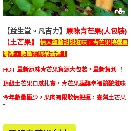
【益生堂。凡吉力】
原味青芒果(大包裝)
【土芒果】
情人酸酸甜甜滋味，青芒果特選臺
灣產，數量有限最新產！
HOT 最新原味青芒果貨源大包裝，最新貨到
！
頂級土芒果口感扎實，青芒果蘊釀幸福酸酸滋味
​今年數量極少，果肉有限敬情把握，臺灣土芒果
~