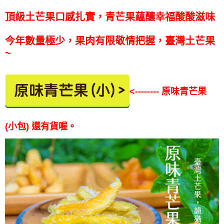
頂級土芒果口感扎實，青芒果蘊釀幸福酸酸滋味
今年數量極少，果肉有限敬情把握，臺灣土芒果
~
<-------- 原味青芒果
(小包) 還有貨喔。