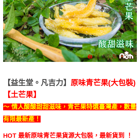
【益生堂。凡吉力】
原味青芒果(大包裝)
【土芒果】
～ 情人酸酸甜甜滋味，青芒果特選臺灣產，數量
有限最新產！
HOT 最新原味青芒果貨源大包裝，最新貨到
！