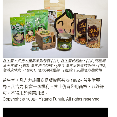
益生堂。凡吉力產品系列包裝 (右1) 益生堂仙楂粒、(右2)究極羅
漢小方塊、(右3) 漢方沖泡茶飲、(左1) 漢方水果蜜餞系列、(左2)
薄荷宋陳丸、(左前1) 漢方沖繩黑糖、(右前1) 究極漢方脆脆梅
益生堂。凡吉力註冊商標版權所有 © 1882~ 益生堂藥
局。凡吉力 保留一切權利。禁止仿冒盜用商標，非經許
可，不得用於商業用途。
Copyright © 1882~ Ystang Funjili. All rights reserved.