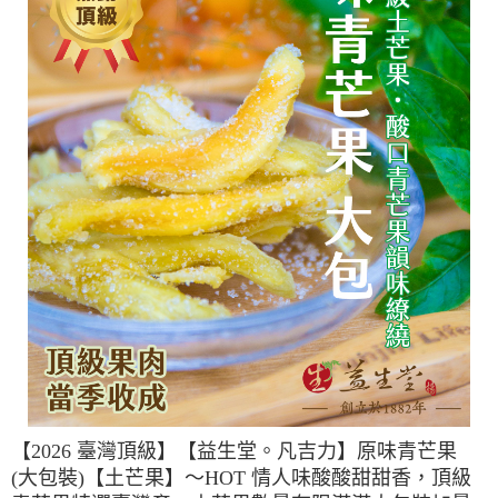
【2026 臺灣頂級】【益生堂。凡吉力】原味青芒果
(大包裝)【土芒果】～HOT 情人味酸酸甜甜香，頂級