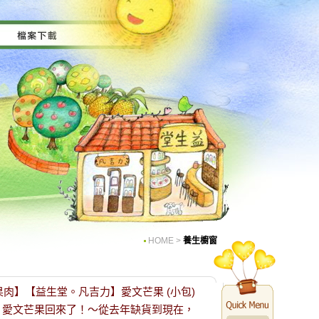
HOME
>
養生櫥窗
級果肉】【益生堂。凡吉力】愛文芒果 (小包)
 愛文芒果回來了！〜從去年缺貨到現在，