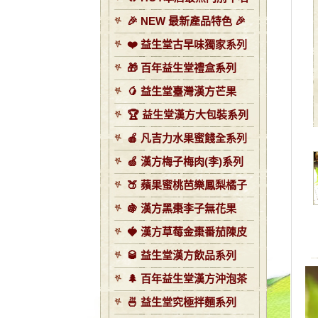
🎉 NEW 最新產品特色 🎉
❤️ 益生堂古早味獨家系列
🎁 百年益生堂禮盒系列
🥭 益生堂臺灣漢方芒果
🏆 益生堂漢方大包裝系列
🍎 凡吉力水果蜜餞全系列
🍏 漢方梅子梅肉(李)系列
🍑 蘋果蜜桃芭樂鳳梨橘子
🍇 漢方黑棗李子無花果
🍓 漢方草莓金棗番茄陳皮
🥃 益生堂漢方飲品系列
🌲 百年益生堂漢方沖泡茶
🍜 益生堂究極拌麵系列