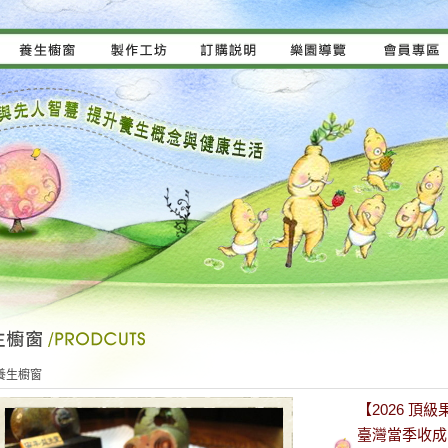
養生櫥窗
【2026 頂
臺灣當季收成