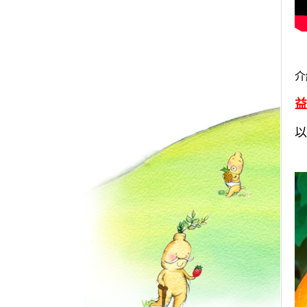
介
益
以