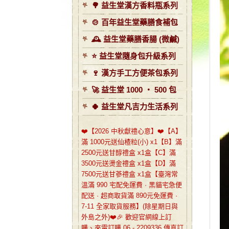
🌳 益生堂漢方香料瓶系列
🍲 百年益生堂藥膳食補包
🕰️ 益生堂藥膳香腸 (微鹹)
⭐️ 益生堂隨身包升級系列
🍷 漢方手工方便茶包系列
🚀 益生堂 1000 ‧ 500 包
🍀 益生堂凡吉力生活系列
❤️【2026 中秋獻禮心意】❤️【A】
滿 1000元送仙楂粒(小) x1【B】滿
2500元送甘醇禮盒 x1盒【C】滿
3500元送燙金禮盒 x1盒【D】滿
7500元送甘蔘禮盒 x1盒【臺灣常
溫滿 990 宅配免運費 · 黑貓宅急便
配送 · 超商取貨滿 890元免運費 ·
7-11 全家取貨服務】(除星期日與
外島之外)❤️🎉 歡迎官網線上訂
購、來電訂購 06 - 2209336 傳真訂