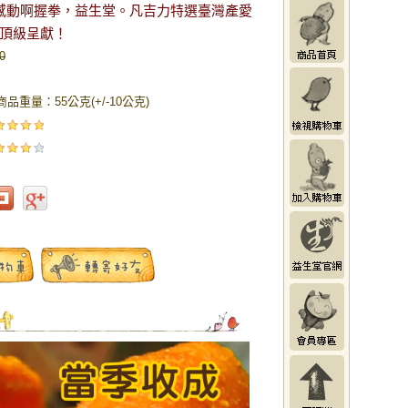
（感動啊握拳，益生堂。凡吉力特選臺灣產愛
頂級呈獻！
0
商品重量：55公克(+/-10公克)