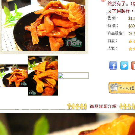
終於有了,,
文芒果製作，
售 價：
$13
特 價：
$80
商品規格：
⊙ 
買氣：
人氣：