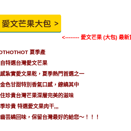
<-------- 愛文芒果 (大包) 最
OTHOTHOT 夏季產
自特選台灣愛文芒果
感紮實愛文果乾，夏季熱門首選之一
金色甘甜特別香氣口感，繚繞其中
住珍貴台灣芒果深層完美的滋味
季珍貴 特選愛文果肉干,,,
齒芸繞回味，保留台灣最好的給您～！！！