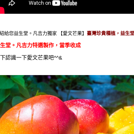
紹給您益生堂。凡吉力獨家 【愛文芒果
】
臺灣珍貴種植，益生
生堂。凡吉力特選製作，當季收成
下認識一下愛文芒果吧^^&