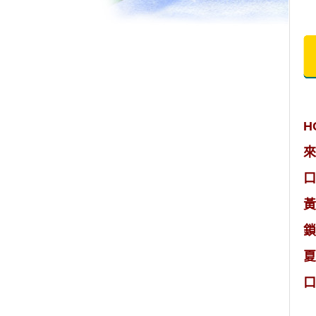
H
來
口
黃
鎖
夏
口