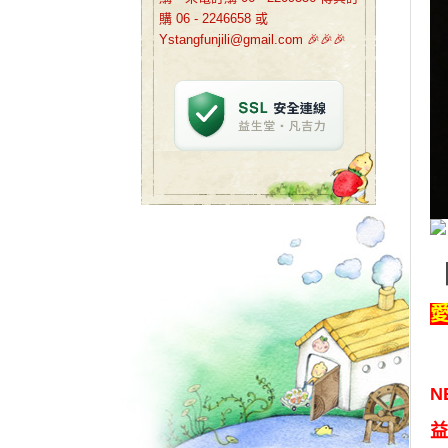
購 06 - 2246658 或
Ystangfunjili@gmail.com 🎉🎉🎉
N
益