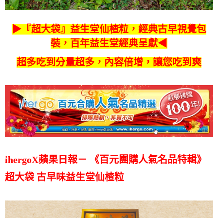
▶
『超大袋』益生堂
仙楂粒，經典古早視覺包
裝，百年益
生
堂經典呈獻◀
超多吃到
分量超多，內容倍增，讓您吃到爽
ihergoX蘋果日報－ 《百元團購人氣名品特輯》
超大袋 古早味益生堂仙楂粒