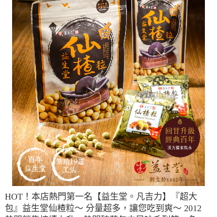
HOT！本店熱門第一名【益生堂。凡吉力】『超大
包』益生堂仙楂粒～ 分量超多，讓您吃到爽～ 2012