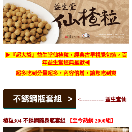
▶
『超大袋』益生堂
仙楂粒，經典古早視覺包裝，百
年益
生
堂經典呈獻◀
超多吃到
分量超多，內容倍增，讓您吃到爽
<------------- 益生堂仙
楂粒304 不銹鋼隨身瓶套組
【至今熱銷 2000組】