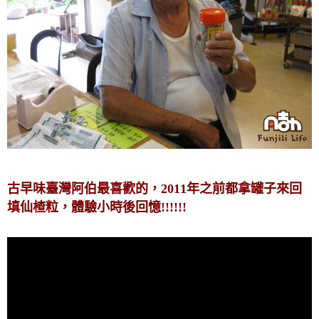
古早味臺灣阿伯最喜歡的，2011年之前都拿罐子來回
填仙楂粒，體驗小時後回憶!!!!!!