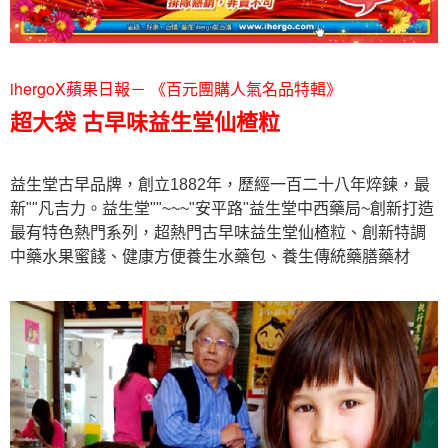
ihergoX蘋果日報－ 《百元團購人氣名品特輯》
超大袋 古早味益生堂仙楂粒
益生堂古早品牌，創立1882年，歷經一百二十八年焠鍊，最
新""凡吉力。益生堂""~~~"安平路"益生堂中西藥局~創新打造
最有特色熱門系列，超熱門古早味益生堂仙楂粒、創新特調
中藥水果蜜餞、健康方便養生水藥包、養生傳統藥膳藥材