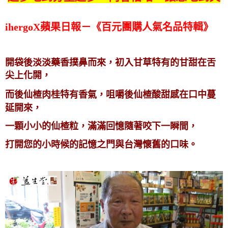
ihergoX蘋果日報－《百元團購人氣名品特輯》
開袋後淡淡藥香撲鼻而來，初入甘草特有的甘甜在舌
尖上化開，
而後仙楂肉桂特有香氣，咀嚼後仙楂酸甜感在口中蔓
延開來，
一顆小小的仙楂粒，滿滿回憶隨著咬下一瞬間，
打開您的小時候的記憶之門與台灣懷舊的口味。