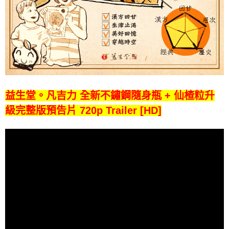
益生堂。凡吉力 全新不鏽鋼隨身瓶 + 仙楂粒升
級完整版預告片 720p Trailer [HD]