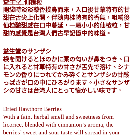
益生堂_仙楂粒
開袋時淡淡藥香撲鼻而來，入口後甘草特有的甘
甜在舌尖上化開。伴隨肉桂特有的香氣，咀嚼後
仙楂酸甜感在口中蔓延，一顆小小的仙楂粒，甘
甜的感覺是台灣人們古早記憶中的味道。
益生堂のサンザシ
袋を開けるとほのかに薬の匂いが鼻をつき、口
に入れると甘草特有の甘さが舌先で溶け、シナ
モンの香りにつれてかみ砕くとサンザシの甘酸
っぱさが口の中にひろがります。小さなサンザ
シの甘さは台湾人にとって懐かしい味です
。
Dried Hawthorn Berries
With a faint herbal smell and sweetness from
licorice, blended with cinnamon’s aroma, the
berries’ sweet and sour taste will spread in your