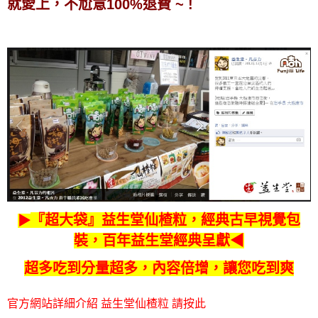
就愛上，不尬意100%退費 ~ !
『超大袋』益生堂
仙楂粒，經典古早視覺包
▶
裝，百年益
生
堂經典呈獻◀
超多吃到
分量超多，內容倍增，讓您吃到爽
官方網站詳細介紹 益生堂仙楂粒 請按此