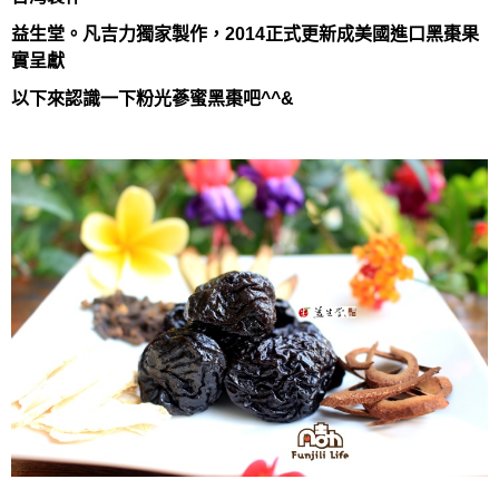
益生堂。凡吉力獨家製作，2014正式更新成美國進口黑棗果
實呈獻
以下來認識一下粉光蔘蜜黑棗吧^^&