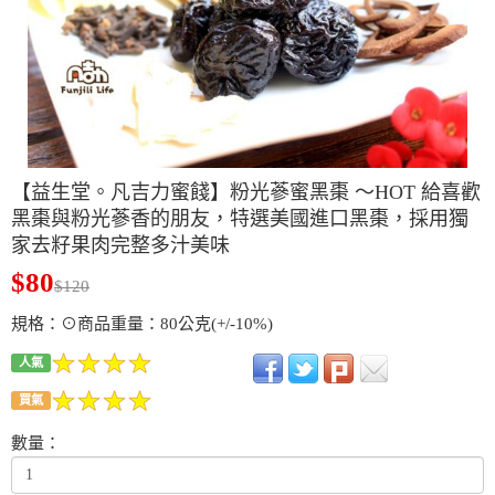
【益生堂。凡吉力蜜餞】粉光蔘蜜黑棗 ～HOT 給喜歡
黑棗與粉光蔘香的朋友，特選美國進口黑棗，採用獨
家去籽果肉完整多汁美味
$80
$120
規格：⊙商品重量：80公克(+/-10%)
人氣
買氣
數量：