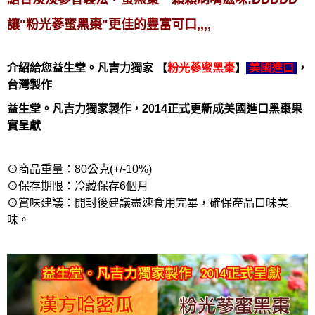
讓"粉光蔘蜜黑棗"更佳的豐富可口,,,,
介紹給您益生堂。凡吉力獨家 【
粉光蔘蜜黑棗
】
美國進口
，
台灣製作
益生堂。凡吉力獨家製作，2014正式更新成美國進口黑棗果
實呈獻
⊙商品重量：80公克(+/-10%)
⊙保存期限：冷藏保存6個月
⊙賞味建議：開封後建議盡速食用完畢，確保產品口味美
味。