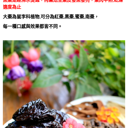
黑棗是經沸水燙過，再薰焙至棗皮發黑發亮，棗肉半熟,乾燥
適度為止
大棗為鼠李科植物,可分為紅棗,黑棗,蜜棗,南棗，
每一種口感與效果都皆不同。