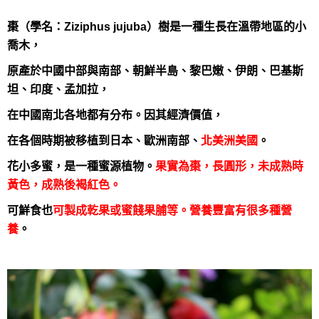
棗（學名：Ziziphus jujuba）樹是一種生長在溫帶地區的小
喬木，
原產於中國中部與南部、朝鮮半島、黎巴嫩、伊朗、巴基斯
坦、印度、孟加拉，
在中國南北各地都有分布。因其經濟價值，
在各個時期被移植到日本、歐洲南部、
北美洲美國
。
花小多蜜，是一種蜜源植物。
果實為棗，長圓形，未成熟時
黃色，成熟後褐紅色。
可鮮食也
可製成乾果或蜜餞果脯等。營養豐富有很多種營
養
。