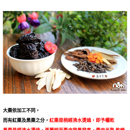
大棗依加工不同，
而有紅棗及黑棗之分，
紅棗是稍經沸水燙過，即予曬乾