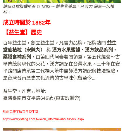
註冊商標版權所有 © 1882～ 益生堂藥局。凡吉力 保留一切權
利。
成立時間於 1882年
【益生堂】歷史
百年益生堂，創立益生堂。凡吉力品牌，招牌熱門
益生
堂
仙楂粒（宋陳丸）
與
漢方水果蜜餞、漢方飲品系列、
藥膳食補系列
，由第四代阿泰老闆領軍，第五代經營～古
早傳統與現代的火花，漢方調配在台灣水果，三十年在安
平路開店傳承第二代楊大笨中醫師漢方調配與技法經驗，
是台灣台南歷史文化流傳的古早味保留至今....
益生堂。凡吉力地址:
臺灣臺南市安平路646號 (東東蝦餅旁)
點此完整了解百年益生堂
http://www.ystang.com.tw/web_info/html/about/index.aspx