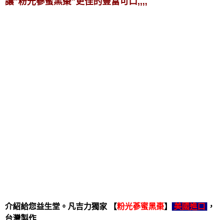
讓"粉光蔘蜜黑棗"更佳的豐富可口,,,,
介紹給您益生堂。凡吉力獨家 【
粉光蔘蜜黑棗
】
美國進口
，
台灣製作