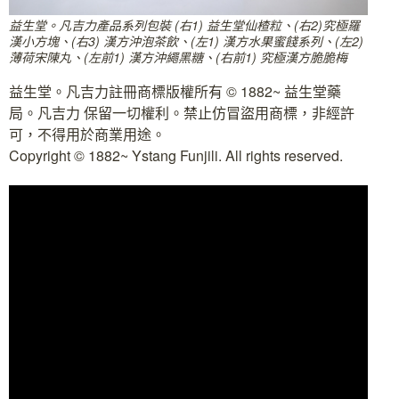
益生堂。凡吉力產品系列包裝 (右1) 益生堂仙楂粒、(右2)究極羅
漢小方塊、(右3) 漢方沖泡茶飲、(左1) 漢方水果蜜餞系列、(左2)
薄荷宋陳丸、(左前1) 漢方沖繩黑糖、(右前1) 究極漢方脆脆梅
益生堂。凡吉力註冊商標版權所有 © 1882~ 益生堂藥
局。凡吉力 保留一切權利。禁止仿冒盜用商標，非經許
可，不得用於商業用途。
Copyright © 1882~ Ystang Funjili. All rights reserved.