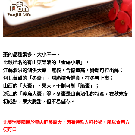
棗的品種繁多，大小不一，
比較出名的有山東樂陵的「金絲小棗」，
江蘇泗洪的泗洪大棗，無核，含糖量高，掰斷可拉出絲；
河北黃驊的「冬棗」，甜脆適合鮮食，在冬春上市；
山西的「大棗」，果大。干制可制「脆棗」；
浙江的「義烏大棗」等。冬棗是山東沾化的特產，在秋末冬
初成熟，果大脆甜，但不易儲存。
北美洲美國屬於果肉肥美較大，因有特殊去籽技術，所以食用方
便可口