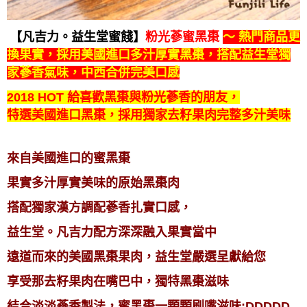
【凡吉力。益生堂蜜餞】
粉光蔘蜜黑棗
～ 熱門商品更
換果實，採用美國進口多汁厚實黑棗，
搭配益生堂獨
家蔘香氣味，中西合併完美口感
2018 HOT 給喜歡黑棗與粉光蔘香的朋友，
特選美國進口黑棗，採用獨家去籽果肉完整多汁美味
來自美國進口的蜜黑棗
果實多汁厚實美味的原始黑棗肉
搭配獨家漢方調配蔘香扎實口感，
益生堂。凡吉力配方深深融入果實當中
遠道而來的美國黑棗果肉，益生堂嚴選呈獻給您
享受那去籽果肉在嘴巴中，獨特黑棗滋味
結合淡淡蔘香製法，蜜黑棗一顆顆刷嘴滋味:DDDDD