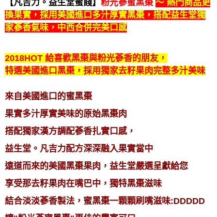
【凡吉力。益生堂蜜餞】
粉光蔘蜜黑棗
～ 熱門商品更
換果實，採用美國進口多汁厚實黑棗，
搭配益生堂獨
家蔘香氣味，中西合併完美口感
2018HOT 給喜歡黑棗與粉光蔘香的朋友，
特選美國進口黑棗，採用獨家去籽果肉完整多汁美味
來自美國進口的蜜黑棗
果實多汁厚實美味的原始黑棗肉
搭配獨家漢方調配蔘香扎實口感，
益生堂。凡吉力配方深深融入果實當中
遠道而來的美國黑棗果肉，益生堂嚴選呈獻給您
享受那去籽果肉在嘴巴中，獨特黑棗滋味
結合淡淡蔘香製法，蜜黑棗一顆顆刷嘴滋味:DDDDD