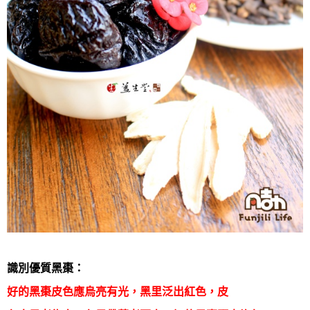
識別優質黑棗：
好的黑棗皮色應烏亮有光，黑里泛出紅色，皮