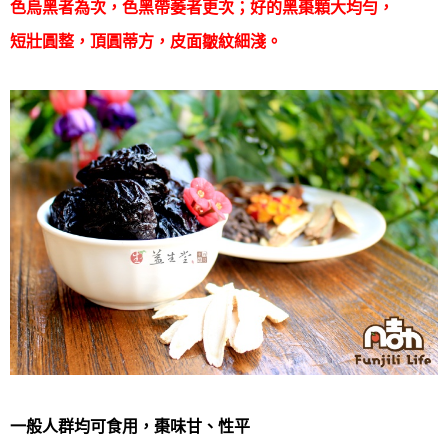
色烏黑者為次，色黑帶萎者更次；好的黑棗顆大均勻，
短壯圓整，頂圓蒂方，皮面皺紋細淺。
一般人群均可食用，棗味甘、性平