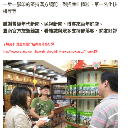
一步一腳印的堅持漢方調配，到招牌仙楂粒、第一名化核
梅等等
感謝曾經年代新聞、民視新聞、博客來百年好店、
臺南官方旅遊雜誌、看雜誌與眾多支持部落客、網友好評
了解更多 點此媒體介紹與部落格好評
http://www.ystang.com.tw/web_shop/html/news/show.aspx?num=251