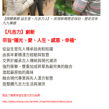
【媒體專題 益生堂。凡吉力 2】~ 民視新聞歷史採訪，歷史百年
九九專題
【凡吉力】創新
宗旨"陽光、愛、人生、感恩、幸福"
從益生堂先人傳承技術和知識
由長年累積漢方經驗與智慧
交界於繼承古人傳統與現代潮流
強烈衝擊，雙重加成昇華為最完美的融合
激起最原始的風味
融合現代專業與先人漢方智慧
造整體凡吉力生活與潮流
點此了解更多益生堂凡吉力品牌
http://www.ystang.com.tw/web_shop/html/about/about.aspx