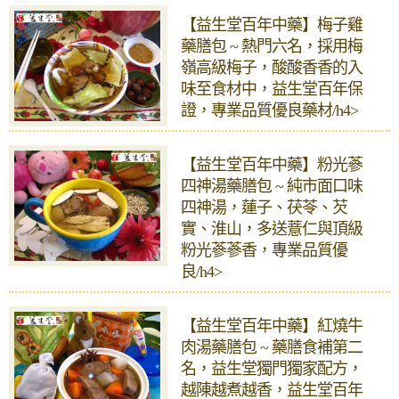
【益生堂百年中藥】梅子雞
藥膳包 ~ 熱門六名，採用梅
嶺高級梅子，酸酸香香的入
味至食材中，益生堂百年保
證，專業品質優良藥材/h4>
【益生堂百年中藥】粉光蔘
四神湯藥膳包 ~ 純市面口味
四神湯，蓮子、茯苓、芡
實、淮山，多送薏仁與頂級
粉光蔘蔘香，專業品質優
良/h4>
【益生堂百年中藥】紅燒牛
肉湯藥膳包 ~ 藥膳食補第二
名，益生堂獨門獨家配方，
越陳越煮越香，益生堂百年