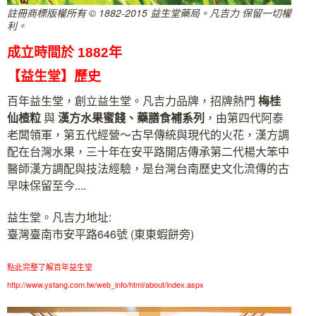
註冊商標版權所有 © 1882-2015 益生堂藥局。凡吉力 保留一切權
利。
成立時間於 1882年
【益生堂】歷史
百年益生堂，創立益生堂。凡吉力品牌，招牌熱門
梅桂
仙楂粒
與
漢方水果蜜餞、藥膳食補系列
，由第四代阿泰
老闆領軍，第五代經營～古早傳統與現代的火花，漢方調
配在台灣水果，三十年在安平路開店傳承第二代楊大笨中
醫師漢方調配與技法經驗，是台灣台南歷史文化流傳的古
早味保留至今....
益生堂。凡吉力地址:
臺灣臺南市安平路646號 (東東蝦餅旁)
點此完整了解百年益生堂
http://www.ystang.com.tw/web_info/html/about/index.aspx