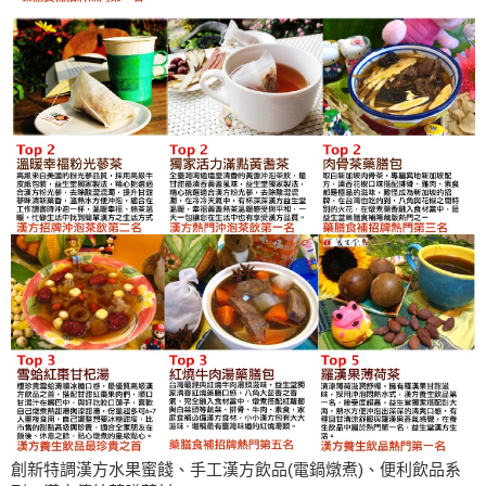
創新特調漢方水果蜜餞、手工漢方飲品(電鍋燉煮)、便利飲品系