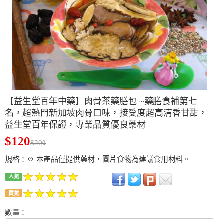
【益生堂百年中藥】肉骨茶藥膳包 ~藥膳食補第七
名，超熱門新加坡肉骨口味，接受度超高清香甘甜，
益生堂百年保證，專業品質優良藥材
$120
$200
規格：☉ 本產品僅提供藥材，圖片食物為建議食用材料。
人氣
買氣
數量：