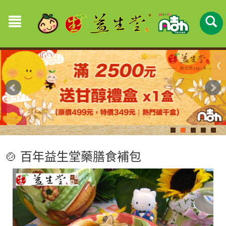
🍲 百年益生堂藥膳食補包