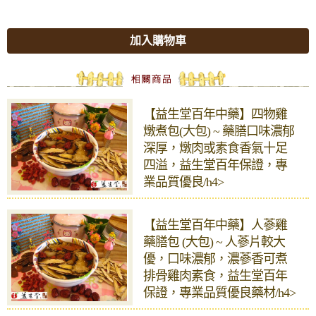
加入購物車
【益生堂百年中藥】四物雞
燉煮包(大包) ~ 藥膳口味濃郁
深厚，燉肉或素食香氣十足
四溢，益生堂百年保證，專
業品質優良/h4>
【益生堂百年中藥】人蔘雞
藥膳包 (大包) ~ 人蔘片較大
優，口味濃郁，濃蔘香可煮
排骨雞肉素食，益生堂百年
保證，專業品質優良藥材/h4>