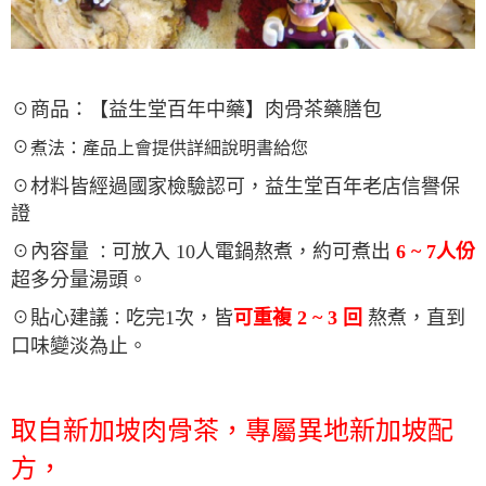
☉商品：【益生堂百年中藥】肉骨茶藥膳包
☉
煮法：產品上會提供詳細說明書給您
☉材料皆經過國家檢驗認可，益生堂百年老店信譽保
證
☉內容量
可放入 10人電鍋熬煮，約可煮出
6 ~ 7人份
：
超多分量湯頭。
☉貼心建議
吃完1次，皆
可重複 2 ~ 3 回
熬煮，直到
：
口味變淡為止。
取自新加坡肉骨茶，專屬異地新加坡配
方，