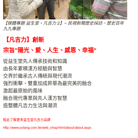
【媒體專題 益生堂。凡吉力 2】~ 民視新聞歷史採訪，歷史百年
九九專題
【凡吉力】創新
宗旨"陽光、愛、人生、感恩、幸福"
從益生堂先人傳承技術和知識
由長年累積漢方經驗與智慧
交界於繼承古人傳統與現代潮流
強烈衝擊，雙重加成昇華為最完美的融合
激起最原始的風味
融合現代專業與先人漢方智慧
造整體凡吉力生活與潮流
點此了解更多益生堂凡吉力品牌
http://www.ystang.com.tw/web_shop/html/about/about.aspx