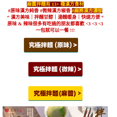
麻醬拌麵有 13+ 種漢方食材
#原味漢方純香 #微辣漢方椒香
#麻將漢方濃郁
“ 漢方美味｜拌麵甘醇｜湯麵暖身｜快速方便 “
原味 & 辣味很多有吃過的朋友都喜歡 <3 <3 <3
一包就可以一餐 !!!