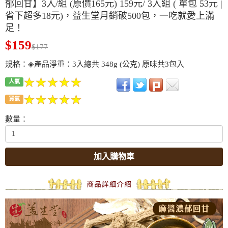
郁回甘】3入/組 (原價165元) 159元/ 3入組 ( 單包 53元 |
省下超多18元)，益生堂月銷破500包，一吃就愛上滿
足！
$159
$177
規格：◈產品淨重：3入總共 348g (公克) 原味共3包入
人氣
買氣
數量：
加入購物車