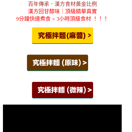
百年傳承．漢方食材黃金比例
漢方回甘醇味｜頂級精華真實
9分鐘快速煮食 = 3小時頂級食材 ！！！