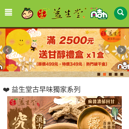
❤️ 益生堂古早味獨家系列