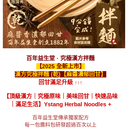
百年益生堂 · 究極漢方拌麵
【2025 全新上市】
漢方究極拌麵 (乾)【麻醬濃郁回甘】
回甘滿足升級
↑↑↑
【頂級漢方｜究極原味｜美味回甘｜快速品味
｜滿足生活】
Ystang Herbal Noodles +
百年益生堂傳承獨家配方
每一包醬料包研發超過百次以上