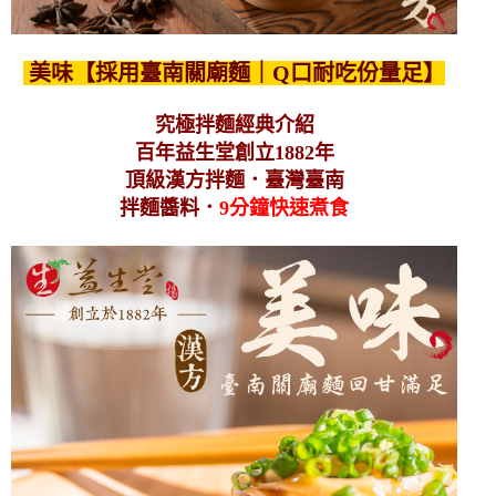
美味【採用臺南關廟麵｜Q口耐吃份量足】
究極拌麵經典介紹
百年益生堂創立1882年
頂級漢方拌麵．臺灣臺南
拌麵醬料
．
9分鐘快速煮食