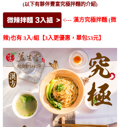
(以下有夥伴豐富究極拌麵的介紹)
<--- 漢方究極拌麵 (微
辣)也有 3入/組【3入更優惠，單包53元】