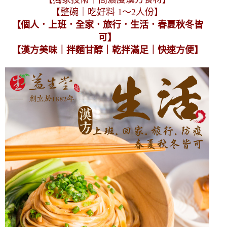
【整碗｜吃好料 1～2人份】
【個人．上班．全家．旅行．生活．春夏秋冬皆
可】
【漢方美味｜拌麵甘醇｜乾拌滿足｜快速方便】