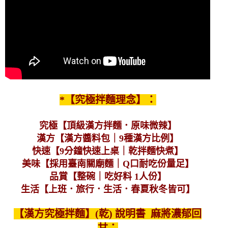
*【究極拌麵理念】：
究極【頂級漢方拌麵．原味微辣】
漢方【漢方醬料包｜9種漢方比例】
快速【9分鐘快速上桌｜乾拌麵快煮】
美味【採用臺南關廟麵｜Q口耐吃份量足】
品賞【整碗｜吃好料 1人份】
生活【上班．旅行．生活．春夏秋冬皆可】
【漢方究極拌麵】(乾) 說明書 麻將濃郁回