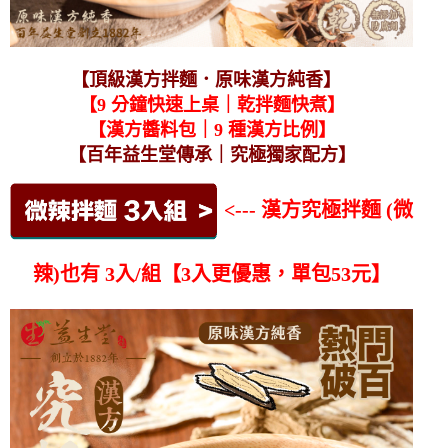
【頂級漢方拌麵．原味漢方純香】
【9 分鐘快速上桌｜乾拌麵快煮】
【漢方醬料包｜9 種漢方比例】
【百年益生堂傳承｜究極獨家配方】
<--- 漢方究極拌麵 (微
辣)也有 3入/組【3入更優惠，單包53元】