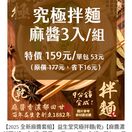
【2025 全新麻醬套組】益生堂究極拌麵(乾)【麻醬濃