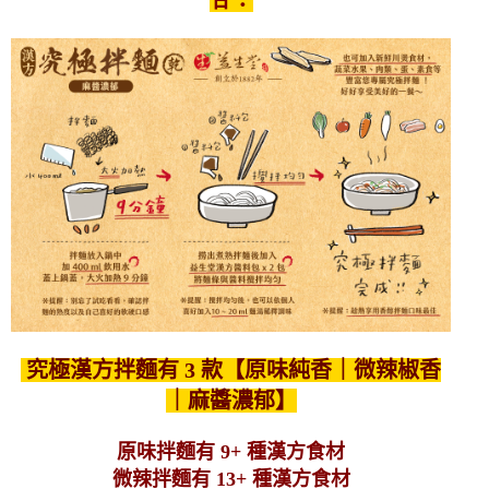
甘：
究極漢方拌麵有 3 款【原味純香｜微辣椒香
｜麻醬濃郁】
原味拌麵有 9+ 種漢方食材
微辣拌麵有 13+ 種漢方食材