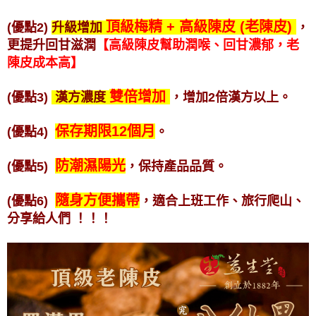
頂級梅精 + 高級
陳皮 (老陳皮)
(優點2)
升級增加
，
更提升回甘滋潤
【高級陳皮幫助潤喉、回甘
濃郁，老
陳皮成本高】
雙倍增加
(優點3)
漢方濃度
，增加2倍漢方以上。
保存期限12個月
(優點4)
。
防潮濕陽光
(優點5)
，保持產品品質。
隨身方便攜帶
(優點6)
，適合上班工作、旅行爬山、
分享給人們
！！！