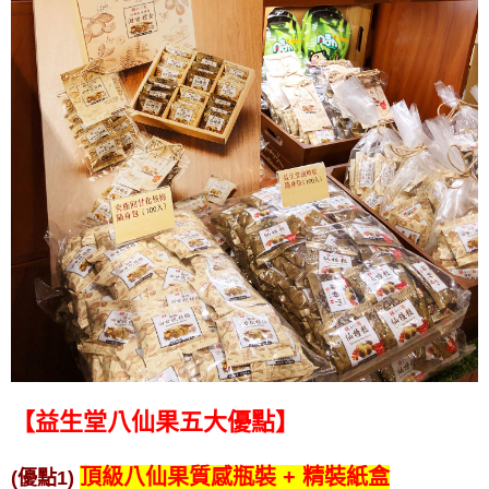
【益生堂八仙果五大優點】
頂級八仙果質感瓶裝 + 精裝紙盒
(優點1)