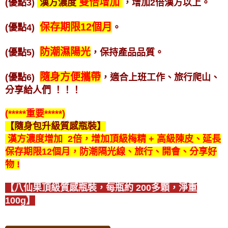
雙倍增加
(優點3)
漢方濃度
，增加2倍漢方以上。
保存期限12個月
(優點4)
。
防潮濕陽光
(優點5)
，保持產品品質。
隨身方便攜帶
(優點6)
，適合上班工作、旅行爬山、
分享給人們
！！！
(*****重要*****)
【隨身包升級質感瓶裝】
漢方濃度增加 2倍，增加頂級梅精 + 高級陳皮、延長
保存期限12個月，防潮隔光線、旅行、開會、分享好
物 !
【八仙果頂級質感瓶裝，每瓶約 200多顆，淨重
100g】