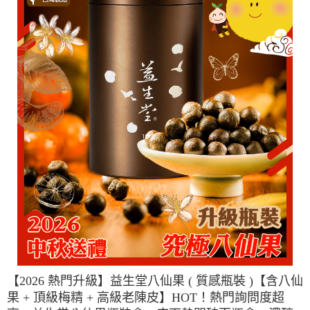
【2026 熱門升級】益生堂八仙果 ( 質感瓶裝 )【含八仙
果 + 頂級梅精 + 高級老陳皮】HOT！熱門詢問度超