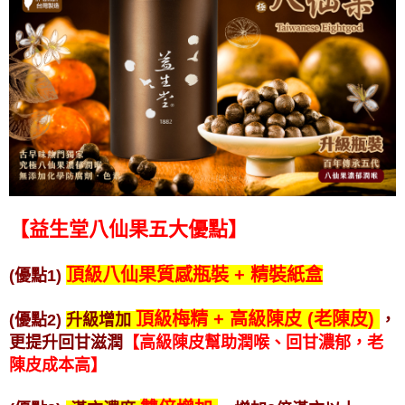
【益生堂八仙果五大優點】
頂級八仙果質感瓶裝 + 精裝紙盒
(優點1)
頂級梅精 + 高級
陳皮 (老陳皮)
(優點2)
升級增加
，
更提升回甘滋潤
【高級陳皮幫助潤喉、回甘
濃郁，老
陳皮成本高】