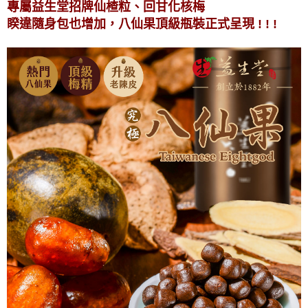
專屬益生堂招牌仙楂粒、回甘化核梅
睽違隨身包也增加，八仙果頂級瓶裝正式呈現 ! ! !