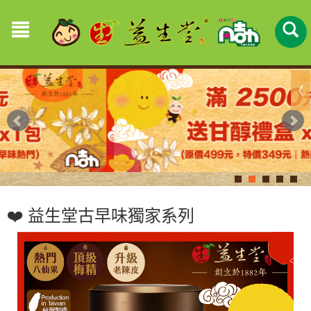
❤️ 益生堂古早味獨家系列