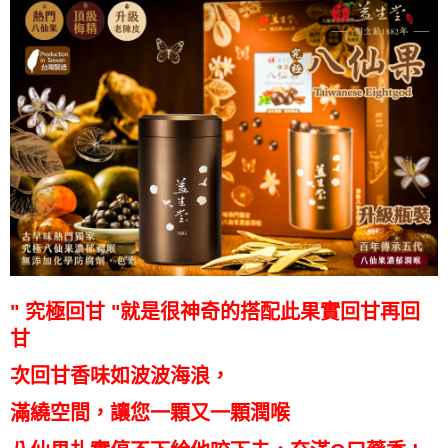
" 究極回甘 "就是很神奇的搭配
此果實回甘再回
甘
次回甘香味如波波海浪，
滿繞空間，讓您一顆又一顆潤喉