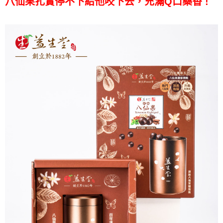
八仙果扎實停不下給他咬下去，充滿Q口藥香 !