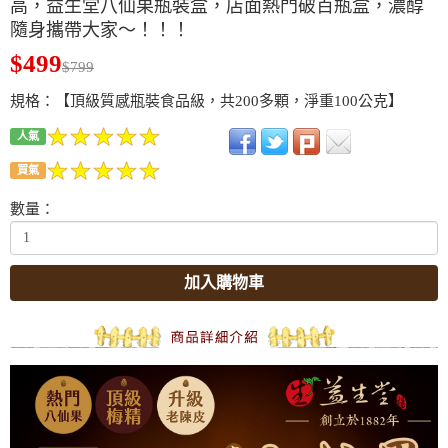
高，益生堂八仙果瓶裝盒，店面熱門破百瓶盒，濃醇
隨身攜帶大家～！！！
$499
$799
規格：【頂級質感瓶裝食品級，共200多顆，淨重100公克】
人氣
買氣
數量：
加入購物車