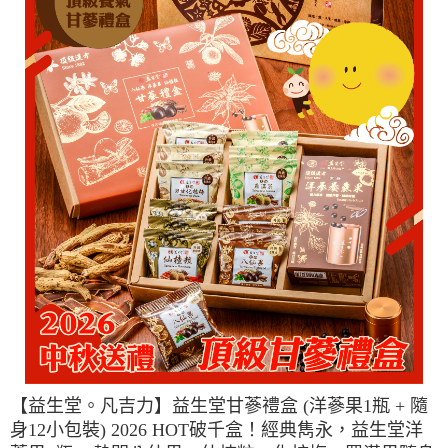
【益生堂。凡吉力】益生堂甘蔘禮盒 (洋蔘果1瓶 + 隨
身12小包裝) 2026 HOT破千盒！經典雋永，益生堂洋