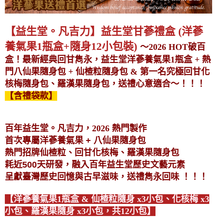
【益生堂。凡吉力】益生堂甘蔘禮盒 (洋蔘
養氣果1瓶盒+隨身12小包裝)
～2026 HOT破百
盒！最新經典回甘雋永，益生堂洋蔘養氣果1瓶盒 + 熱
門八仙果隨身包 + 仙楂粒隨身包 & 第一名究極回甘化
核梅隨身包、
羅漢果隨身包
，送禮心意適合～！！！
【含禮袋款】
百年益生堂。凡吉力，
2026 熱門製作
首次專屬洋蔘養氣果 + 八仙果隨身包
熱門招牌仙楂粒、回甘化核梅、
羅漢果隨身包
耗近500天研發，融入百年益生堂歷史文藝元素
呈獻臺灣歷史回憶與古早滋味，送禮雋永回味
！！！
【洋蔘養氣果1瓶盒 & 仙楂粒隨身 x3小包、化核梅 x3
小包、
羅漢果隨身 x3小包
，共12小包】