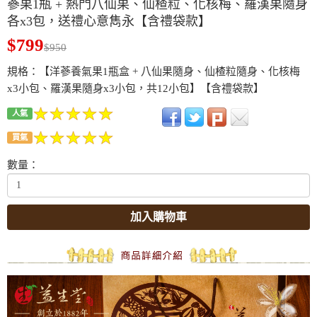
蔘果1瓶 + 熱門八仙果、仙楂粒、化核梅、羅漢果隨身
各x3包，送禮心意雋永【含禮袋款】
$799
$950
規格：【洋蔘養氣果1瓶盒 + 八仙果隨身、仙楂粒隨身、化核梅
x3小包、羅漢果隨身x3小包，共12小包】【含禮袋款】
人氣
買氣
數量：
加入購物車