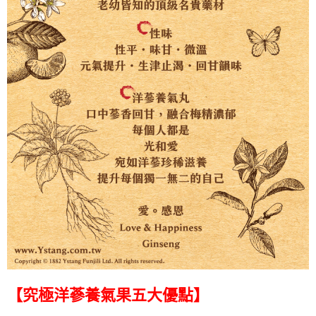
【究極洋蔘養氣果五大優點】