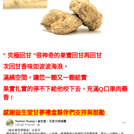
" 究極回甘 "很神奇的
果實回甘再回甘
次回甘香味如波波海浪，
滿繞空間，讓您一顆又一顆結
實
果實扎實的停不下給他咬下去，充滿Q口果肉藥
香 !
感謝益生堂甘蔘禮盒夥伴們支持與鼓勵