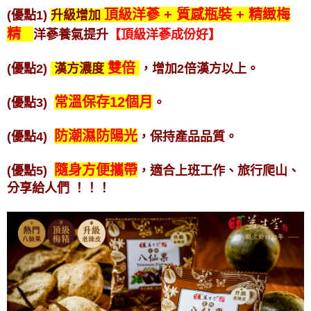
頂級洋蔘 + 質感瓶裝 +
精緻梅
(優點1)
升級增加
精
洋蔘養氣提升
【頂級洋蔘
成份好】
雙倍
(優點2)
漢方濃度
，增加2倍漢方以上。
常溫保存12個月
(優點3)
。
防潮濕防陽光
(優點4)
，保持產品品質。
隨身方便攜帶
(優點5)
，適合上班工作、旅行爬山、
分享給人們
！！！