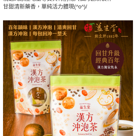
甘甜清新藥香，單純活力體現(^o^)/