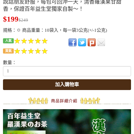
說話朋友舒服，每包可回沖一天，清香羅漢果甘甜
香，保證百年益生堂獨家自製～！
$199
$249
規格：☉ 商品重量：10袋入，每一袋3公克(+/-1公克)
人氣
買氣
數量：
加入購物車