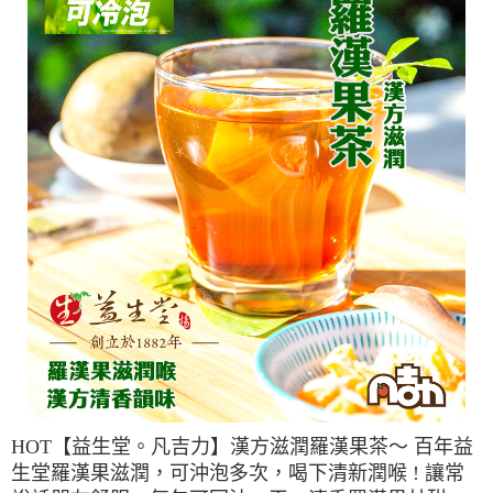
HOT【益生堂。凡吉力】漢方滋潤羅漢果茶～ 百年益
生堂羅漢果滋潤，可沖泡多次，喝下清新潤喉 ! 讓常