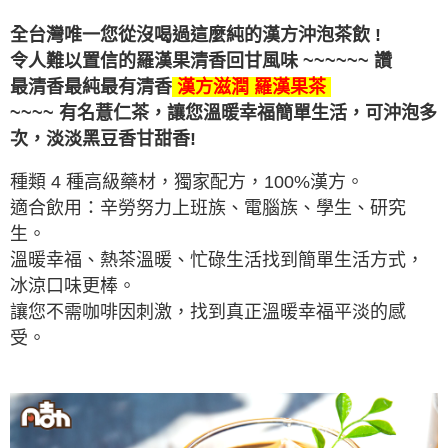
全台灣唯一您從沒喝過這麼純的漢方沖泡茶飲 !
令人難以置信的羅漢果清香回甘
風味
~~~~~~ 讚
最清香最純最有清香
漢方滋潤 羅漢果茶
~~~~ 有名薏仁茶，讓您溫暖幸福簡單生活，可沖泡多
次，
淡淡黑豆香甘甜香!
種類 4 種高級藥材，獨家配方，100%漢方。
適合飲用：辛勞努力上班族、電腦族、學生、研究
生。
溫暖幸福、熱茶溫暖、忙碌生活找到簡單生活方式，
冰涼口味更棒。
讓您不需咖啡因刺激，找到真正溫暖幸福平淡的感
受。