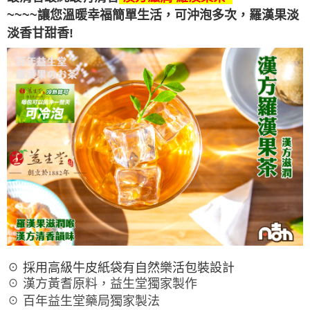
~~~~讓您溫暖幸福簡單生活，可沖泡多次，羅漢果
淡
淡香甘甜香!
☉ 採用高級牛皮紙袋有自然樂活包裝設計
☉ 漢方黃耆原料，益生堂獨家製作
☉ 百年益生堂藥局獨家製法