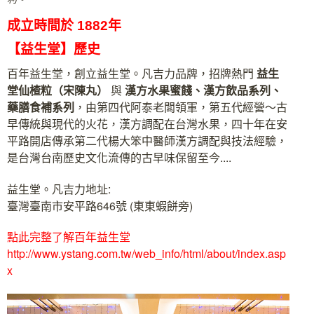
成立時間於 1882年
【益生堂】歷史
百年益生堂，創立益生堂。凡吉力品牌，招牌熱門
益生
堂
仙楂粒（宋陳丸）
與
漢方水果蜜餞、漢方飲品系列、
藥膳食補系列
，由第四代阿泰老闆領軍，第五代經營～古
早傳統與現代的火花，漢方調配在台灣水果，四十年在安
平路開店傳承第二代楊大笨中醫師漢方調配與技法經驗，
是台灣台南歷史文化流傳的古早味保留至今....
益生堂。凡吉力地址:
臺灣臺南市安平路646號 (東東蝦餅旁)
點此完整了解百年益生堂
http://www.ystang.com.tw/web_info/html/about/index.asp
x