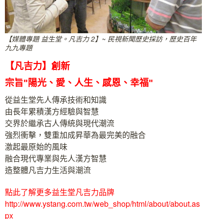
【媒體專題 益生堂。凡吉力 2】~ 民視新聞歷史採訪，歷史百年
九九專題
【凡吉力】創新
宗旨"陽光、愛、人生、感恩、幸福"
從益生堂先人傳承技術和知識
由長年累積漢方經驗與智慧
交界於繼承古人傳統與現代潮流
強烈衝擊，雙重加成昇華為最完美的融合
激起最原始的風味
融合現代專業與先人漢方智慧
造整體凡吉力生活與潮流
點此了解更多益生堂凡吉力品牌
http://www.ystang.com.tw/web_shop/html/about/about.as
px