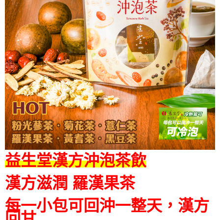
益生堂漢方沖泡茶飲
漢方滋潤 羅漢果茶
每一小包可回沖一整天，漢方
回甘