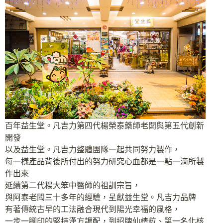
百年益生堂。凡吉力第四代楊榮泰藥師老闆與第五代創新
開發
以及益生堂。凡吉力整體團隊一起共同努力製作，
每一樣產品背後所付出的努力研究心血都是一點一滴所製
作出來
延續第二代楊大笨中醫師的祖訓宗旨，
與阿泰老闆三十多年的經驗，呈獻益生堂。凡吉力品牌
有著傳統古早的工法融合現代到陽光幸福的風格，
一步一腳印的堅持漢方調配，到招牌仙楂粒、第一名化核