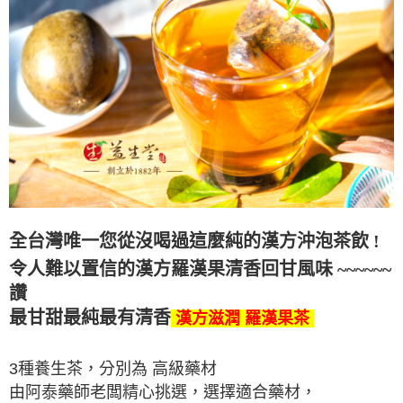
全台灣唯一您從沒喝過這麼純的漢方沖泡茶飲 !
令人難以置信的
漢方羅漢果清香回甘
風味
~~~~~~
讚
最甘甜最純最有清香
漢方滋潤 羅漢果茶
3種養生茶，分別為 高級藥材
由阿泰藥師老闆精心挑選，選擇適合藥材，