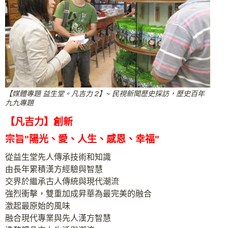
【媒體專題 益生堂。凡吉力 2】~ 民視新聞歷史採訪，歷史百年
九九專題
【凡吉力】創新
宗旨"陽光、愛、人生、感恩、幸福"
從益生堂先人傳承技術和知識
由長年累積漢方經驗與智慧
交界於繼承古人傳統與現代潮流
強烈衝擊，雙重加成昇華為最完美的融合
激起最原始的風味
融合現代專業與先人漢方智慧