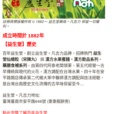
註冊商標版權所有 © 1882～ 益生堂藥局。凡吉力 保留一切權
利。
成立時間於 1882年
【益生堂】歷史
百年益生堂，創立益生堂。凡吉力品牌，招牌熱門
益生
堂
仙楂粒（宋陳丸）
與
漢方水果蜜餞、漢方飲品系列、
藥膳食補系列
，由第四代阿泰老闆領軍，第五代經營～古
早傳統與現代的火花，漢方調配在台灣水果，四十年在安
平路開店傳承第二代楊大笨中醫師漢方調配與技法經驗，
是台灣台南歷史文化流傳的古早味保留至今....
益生堂。凡吉力地址:
臺灣臺南市安平路646號 (東東蝦餅旁)
點此完整了解百年益生堂