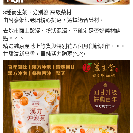
3種養生茶，分別為 高級藥材
由阿泰藥師老闆精心挑選，選擇適合藥材，
去除市面上酸澀、粉狀混濁、不確定是否好藥材缺
點。。。
精選純原產地上等貨與特別花八個月創新製作。。。
甘甜清新藥香，單純活力體現(^o^)/