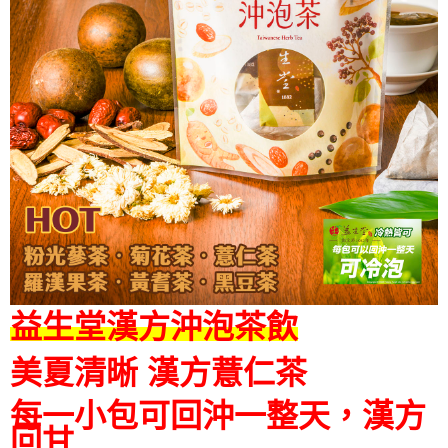
益生堂漢方沖泡茶飲
美夏清晰 漢方薏仁茶
每一小包可回沖一整天，漢方
回甘