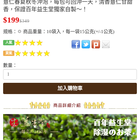
薏仁春夏秋冬沖泡，每包可回沖一天，清香薏仁甘甜
香，保證百年益生堂獨家自製～！
$199
$349
規格：☉ 商品重量：10袋入，每一袋15公克(+/-1公克)
人氣
買氣
數量：
加入購物車