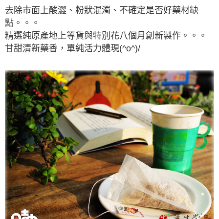
去除市面上酸澀、粉狀混濁、不確定是否好藥材缺
點。。。
精選純原產地上等貨與特別花八個月創新製作。。。
甘甜清新藥香，單純活力體現(^o^)/