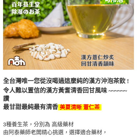
全台灣唯一您從沒喝過這麼純的漢方沖泡茶飲 !
令人難以置信的
漢方黃耆清香回甘
風味
~~~~~~
讚
最甘甜最純最有清香
美夏清晰 薏仁茶
3種養生茶，分別為 高級藥材
由阿泰藥師老闆精心挑選，選擇適合藥材，