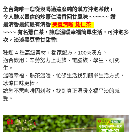
全台灣唯一您從沒喝過這麼純的漢方沖泡茶飲 !
令人難以置信的炒薏仁清香回甘
風味
~~~~~~ 讚
最清香最純最有清香
美夏清晰 薏仁茶
~~~~ 有名薏仁茶，讓您溫暖幸福簡單生活，可沖泡多
次，
淡淡黑豆香甘甜香!
種類 4 種高級藥材，獨家配方，100%漢方。
適合飲用：辛勞努力上班族、電腦族、學生、研究
生。
溫暖幸福、熱茶溫暖、忙碌生活找到簡單生活方式，
冰涼口味更棒。
讓您不需咖啡因刺激，找到真正溫暖幸福平淡的感
受。