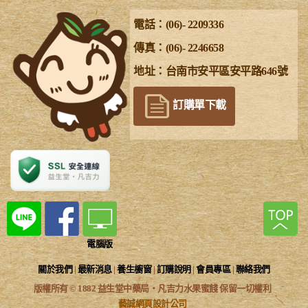
電話：(06)- 2209336
傳真：(06)- 2246658
地址：台南市安平區安平路646號
訂購單下載
電腦版
關於我們
|
最新消息
|
養生櫥窗
|
訂購說明
|
會員專區
|
聯絡我們
版權所有 © 1882 益生堂中藥局‧凡吉力水果蜜餞 保留一切權利
藝誠網頁設計公司