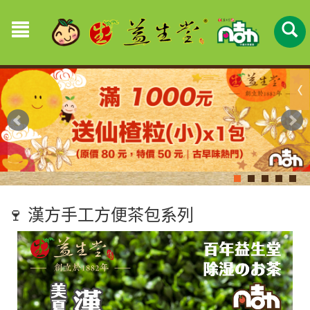
🍷 漢方手工方便茶包系列