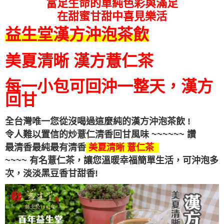
富足生命的單純色彩與滿足
在甜蜜甘甜中喜見樂活
益生堂漢方沖泡茶飲
美夏清晰 漢方薏仁茶
每一小包可回沖一整天，漢方
回甘
全台灣唯一您從沒喝過這麼純的漢方沖泡茶飲 !
令人難以置信的炒薏仁清香回甘
風味
~~~~~~ 讚
最清香最純最有清香
美夏清晰 薏仁茶
~~~~ 有名薏仁茶，讓您溫暖幸福簡單生活，可沖泡多
次，
淡淡黑豆香甘甜香!