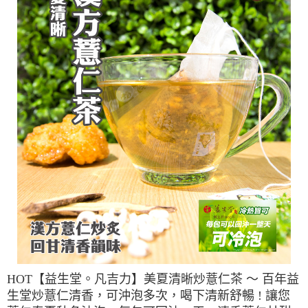
HOT【益生堂。凡吉力】美夏清晰炒薏仁茶 ～ 百年益
生堂炒薏仁清香，可沖泡多次，喝下清新舒暢 ! 讓您