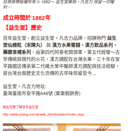
註冊商標版權所有 © 1882～ 益生堂藥局。凡吉力 保留一切權
利。
成立時間於 1882年
【益生堂】歷史
百年益生堂，創立益生堂。凡吉力品牌，招牌熱門
益生
堂
仙楂粒（宋陳丸）
與
漢方水果蜜餞、漢方飲品系列、
藥膳食補系列
，由第四代阿泰老闆領軍，第五代經營～古
早傳統與現代的火花，漢方調配在台灣水果，三十年在安
平路開店傳承第二代楊大笨中醫師漢方調配與技法經驗，
是台灣台南歷史文化流傳的古早味保留至今....
益生堂。凡吉力地址:
臺灣臺南市安平路646號 (東東蝦餅旁)
點此完整了解百年益生堂
http://www.ystang.com.tw/web_info/html/about/index.aspx