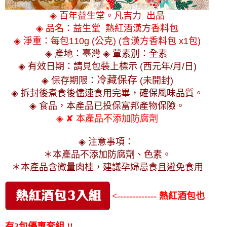
◈ 百年益生堂。凡吉力 出品
◈ 品名：益生堂 熱紅酒漢方香料包
◈ 淨重：每包110g (公克) (含漢方香料包 x1包)
◈ 產地：臺灣 ◈ 葷素別：全素
◈ 有效日期：請見包裝上標示 (西元年/月/日)
冷藏保存
◈ 保存期限：
(未開封)
◈ 拆封後煮食後儘速食用完畢，確保風味品質。
◈ 食品，本產品已投保富邦產物保險。
◈ ✘ 本產品不添加防腐劑
◈ 注意事項：
＊
本產品不添加防腐劑、色素
。
＊本產品含微量肉桂，建議孕婦忌食且避免食用
<------------- 熱紅酒包也
有3包優惠套組 !!