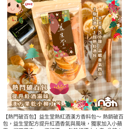
【熱門破百包】益生堂熱紅酒漢方香料包～ 熱銷破百
包，益生堂配方提升紅酒香氣與風味，獨家加入小蘋