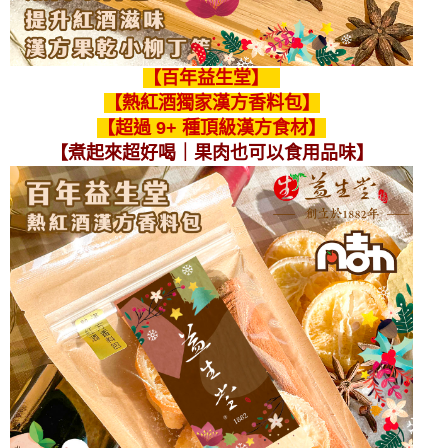
【百年益生堂】
【熱紅酒獨家漢方香料包】
【超過 9+ 種頂級漢方食材】
【煮起來超好喝｜果肉也可以食用品味】