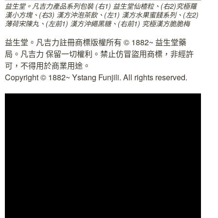
益生堂。凡吉力產品系列包裝 (右1) 益生堂仙楂粒、(右2)究極羅
漢小方塊、(右3) 漢方沖泡茶飲、(左1) 漢方水果蜜餞系列、(左2)
薄荷宋陳丸、(左前1) 漢方沖繩黑糖、(右前1) 究極漢方脆脆梅
益生堂。凡吉力註冊商標版權所有 © 1882~ 益生堂藥
局。凡吉力 保留一切權利。禁止仿冒盜用商標，非經許
可，不得用於商業用途。
Copyright © 1882~ Ystang Funjili. All rights reserved.