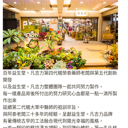
百年益生堂。凡吉力第四代楊榮泰藥師老闆與第五代創新
開發
以及益生堂。凡吉力整體團隊一起共同努力製作，
每一樣產品背後所付出的努力研究心血都是一點一滴所製
作出來
延續第二代楊大笨中醫師的祖訓宗旨，
與阿泰老闆三十多年的經驗，呈獻益生堂。凡吉力品牌
有著傳統古早的工法融合現代到陽光幸福的風格，
一步一腳印的堅持漢方調配，到招牌仙楂粒、第一名化核