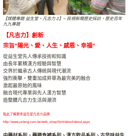
【媒體專題 益生堂。凡吉力 2】~ 民視新聞歷史採訪，歷史百年
九九專題
【凡吉力】創新
宗旨"陽光、愛、人生、感恩、幸福"
從益生堂先人傳承技術和知識
由長年累積漢方經驗與智慧
交界於繼承古人傳統與現代潮流
強烈衝擊，雙重加成昇華為最完美的融合
激起最原始的風味
融合現代專業與先人漢方智慧
造整體凡吉力生活與潮流
點此了解更多益生堂凡吉力品牌
http://www.ystang.com.tw/web_shop/html/about/about.aspx
中藥材系列、藥膳食補系列、漢方飲品系列、古早味益生