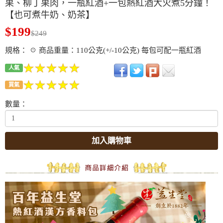
果、柳丁果肉，一瓶紅酒+一包熱紅酒大火煮5分鐘！
【也可煮牛奶、奶茶】
$199
$249
規格： ☉ 商品重量：110公克(+/-10公克) 每包可配一瓶紅酒
人氣
買氣
數量：
加入購物車