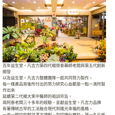
百年益生堂。凡吉力第四代楊榮泰藥師老闆與第五代創新
開發
以及益生堂。凡吉力整體團隊一起共同努力製作，
每一樣產品背後所付出的努力研究心血都是一點一滴所製
作出來
延續第二代楊大笨中醫師的祖訓宗旨，
與阿泰老闆三十多年的經驗，呈獻益生堂。凡吉力品牌
有著傳統古早的工法融合現代到陽光幸福的風格，
一步一腳印的堅持漢方調配，到招牌仙楂粒、第一名化核