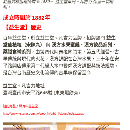
註冊商標版權所有 © 1882～ 益生堂藥局。凡吉力 保留一切權
利。
成立時間於 1882年
【益生堂】歷史
百年益生堂，創立益生堂。凡吉力品牌，招牌熱門
益生
堂
仙楂粒（宋陳丸）
與
漢方水果蜜餞、漢方飲品系列、
藥膳食補系列
，由第四代阿泰老闆領軍，第五代經營～古
早傳統與現代的火花，漢方調配在台灣水果，三十年在安
平路開店傳承第二代楊大笨中醫師漢方調配與技法經驗，
是台灣台南歷史文化流傳的古早味保留至今....
益生堂。凡吉力地址:
臺灣臺南市安平路646號 (東東蝦餅旁)
點此完整了解百年益生堂
http://www.ystang.com.tw/web_info/html/about/index.aspx