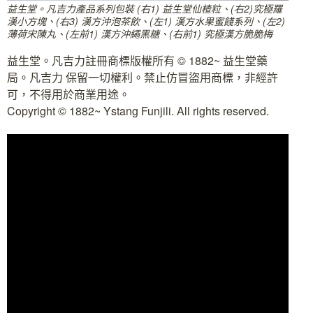
益生堂。凡吉力產品系列包裝 (右1) 益生堂仙楂粒、(右2)究極羅
漢小方塊、(右3) 漢方沖泡茶飲、(左1) 漢方水果蜜餞系列、(左2)
薄荷宋陳丸、(左前1) 漢方沖繩黑糖、(右前1) 究極漢方脆脆梅
益生堂。凡吉力註冊商標版權所有 © 1882~ 益生堂藥
局。凡吉力 保留一切權利。禁止仿冒盜用商標，非經許
可，不得用於商業用途。
Copyright © 1882~ Ystang Funjili. All rights reserved.