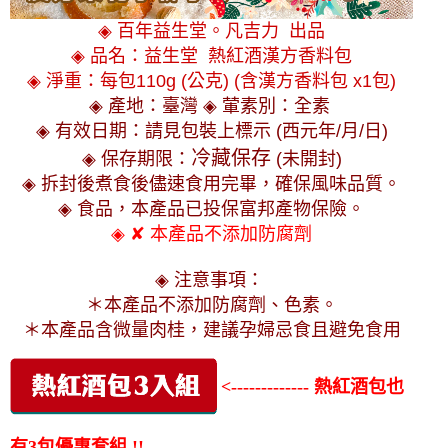
◈ 百年益生堂。凡吉力 出品
◈ 品名：益生堂 熱紅酒漢方香料包
◈ 淨重：每包110g (公克) (含漢方香料包 x1包)
◈ 產地：臺灣 ◈ 葷素別：全素
◈ 有效日期：請見包裝上標示 (西元年/月/日)
冷藏保存
◈ 保存期限：
(未開封)
◈ 拆封後煮食後儘速食用完畢，確保風味品質。
◈ 食品，本產品已投保富邦產物保險。
◈ ✘ 本產品不添加防腐劑
◈ 注意事項：
＊
本產品不添加防腐劑、色素
。
＊本產品含微量肉桂，建議孕婦忌食且避免食用
<------------- 熱紅酒包也
有3包優惠套組 !!