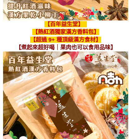
【百年益生堂】
【熱紅酒獨家漢方香料包】
【超過 9+ 種頂級漢方食材】
【煮起來超好喝｜果肉也可以食用品味】