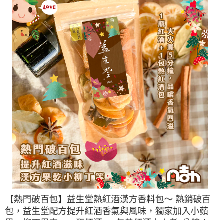
【熱門破百包】益生堂熱紅酒漢方香料包～ 熱銷破百
包，益生堂配方提升紅酒香氣與風味，獨家加入小蘋