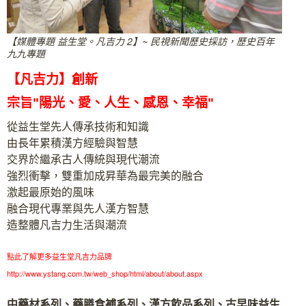
【媒體專題 益生堂。凡吉力 2】~ 民視新聞歷史採訪，歷史百年
九九專題
【凡吉力】創新
宗旨"陽光、愛、人生、感恩、幸福"
從益生堂先人傳承技術和知識
由長年累積漢方經驗與智慧
交界於繼承古人傳統與現代潮流
強烈衝擊，雙重加成昇華為最完美的融合
激起最原始的風味
融合現代專業與先人漢方智慧
造整體凡吉力生活與潮流
點此了解更多益生堂凡吉力品牌
http://www.ystang.com.tw/web_shop/html/about/about.aspx
中藥材系列、藥膳食補系列、漢方飲品系列、古早味益生