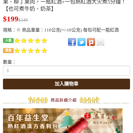
果、柳丁果肉，一瓶紅酒+一包熱紅酒大火煮5分鐘！
【也可煮牛奶、奶茶】
$199
$249
規格：☉ 商品重量：110公克(+/-10公克) 每包可配一瓶紅酒
人氣
買氣
數量：
加入購物車