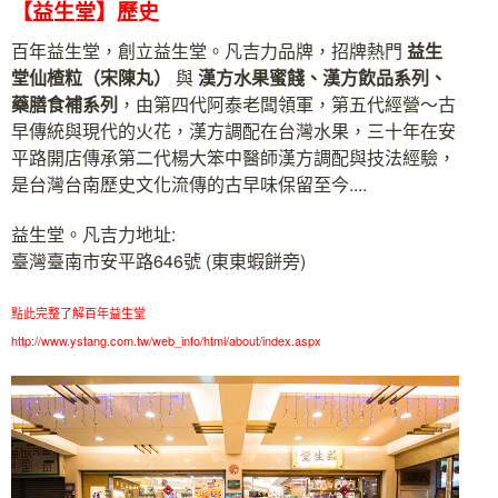
【益生堂】歷史
百年益生堂，創立益生堂。凡吉力品牌，招牌熱門
益生
堂
仙楂粒（宋陳丸）
與
漢方水果蜜餞、漢方飲品系列、
藥膳食補系列
，由第四代阿泰老闆領軍，第五代經營～古
早傳統與現代的火花，漢方調配在台灣水果，三十年在安
平路開店傳承第二代楊大笨中醫師漢方調配與技法經驗，
是台灣台南歷史文化流傳的古早味保留至今....
益生堂。凡吉力地址:
臺灣臺南市安平路646號 (東東蝦餅旁)
點此完整了解百年益生堂
http://www.ystang.com.tw/web_info/html/about/index.aspx