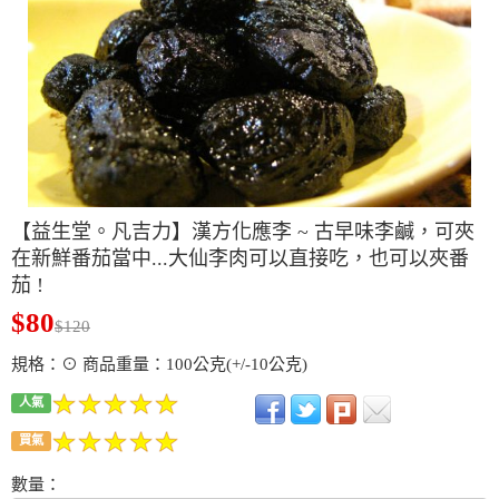
【益生堂。凡吉力】漢方化應李 ~ 古早味李鹹，可夾
在新鮮番茄當中...大仙李肉可以直接吃，也可以夾番
茄 !
$80
$120
規格：⊙ 商品重量：100公克(+/-10公克)
人氣
買氣
數量：