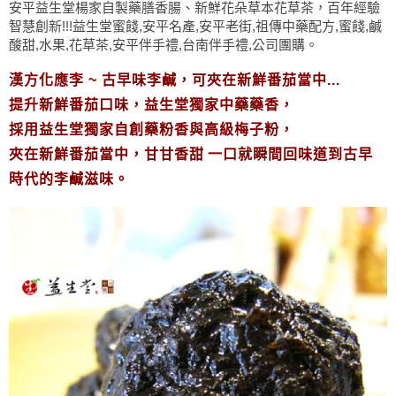
安平益生堂楊家自製藥膳香腸、新鮮花朵草本花草茶，百年經驗
智慧創新!!!益生堂蜜餞,安平名產,安平老街,祖傳中藥配方,蜜餞,鹹
酸甜,水果,花草茶,安平伴手禮,台南伴手禮,公司團購。
漢方化應李
~
古早味李鹹，可夾在新鮮番茄當中
...
提升新鮮番茄口味，益生堂獨家中藥藥香，
採用益生堂獨家自創藥粉香與高級梅子粉，
夾在新鮮番茄當中，甘甘香甜
一口就瞬間回味道到古早
時代的李鹹滋味。