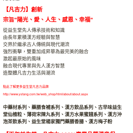
【凡吉力】創新
宗旨"陽光、愛、人生、感恩、幸福"
從益生堂先人傳承技術和知識
由長年累積漢方經驗與智慧
交界於繼承古人傳統與現代潮流
強烈衝擊，雙重加成昇華為最完美的融合
激起最原始的風味
融合現代專業與先人漢方智慧
造整體凡吉力生活與潮流
點此了解更多益生堂凡吉力品牌
http://www.ystang.com.tw/web_shop/html/about/about.aspx
中藥材系列、藥膳食補系列、漢方飲品系列、古早味益生
堂仙楂粒、薄荷宋陳丸系列、漢方水果蜜餞系列、漢方沖
泡茶飲系列、益生堂楊家獨門藥膳香腸、漢方梅子粉