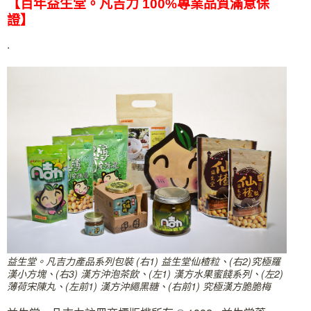
【百年益生堂。凡吉力 100%專業品質滿意保
證】
.
益生堂。凡吉力產品系列包裝 (右1) 益生堂仙楂粒、(右2)究極羅
漢小方塊、(右3) 漢方沖泡茶飲、(左1) 漢方水果蜜餞系列、(左2)
薄荷宋陳丸、(左前1) 漢方沖繩黑糖、(右前1) 究極漢方脆脆梅