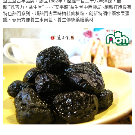
益生堂古早品牌，創立1882年，歷經一百二十八年焠鍊，最
新""凡吉力。益生堂""~~~"安平路"益生堂中西藥局~創新打造最有
特色熱門系列，超熱門古早味梅桂仙楂粒、創新特調中藥水果蜜
餞、健康方便養生水藥包、養生傳統藥膳藥材