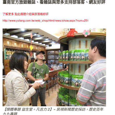
臺南官方旅遊雜誌、看雜誌與眾多支持部落客、網友好評
了解更多 點此媒體介紹與部落格好評
http://www.ystang.com.tw/web_shop/html/news/show.aspx?num=251
【媒體專題 益生堂。凡吉力 2】~ 民視新聞歷史採訪，歷史百年
九九專題