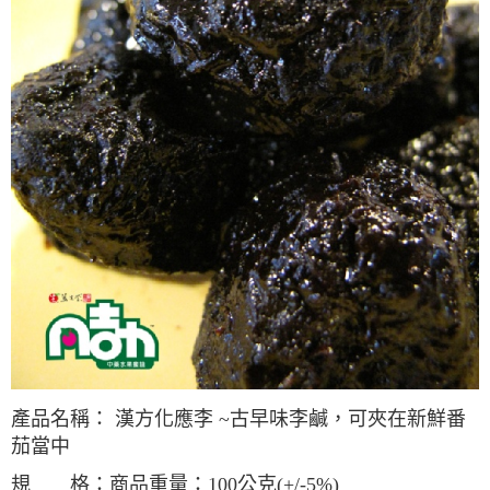
產品名稱： 漢方化應李 ~古早味李鹹，可夾在新鮮番
茄當中
規 格：商品重量：100公克(+/-5%)