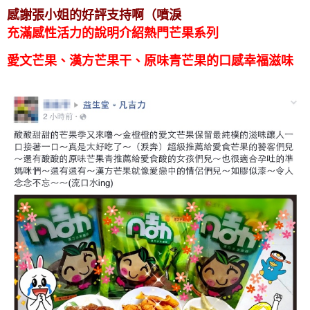
感謝張小姐的好評支持啊（噴淚
充滿感性
活力的說明介紹熱門芒果系列
愛文芒果、漢方芒果干、原味青芒果的口感幸福滋味