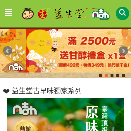
❤️ 益生堂古早味獨家系列