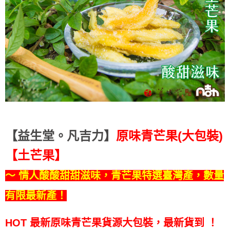
【益生堂。凡吉力】
原味青芒果(大包裝)
【土芒果】
～ 情人酸酸甜甜滋味，青芒果特選臺灣產，數量
有限最新產！
HOT 最新原味青芒果貨源大包裝，最新貨到
！