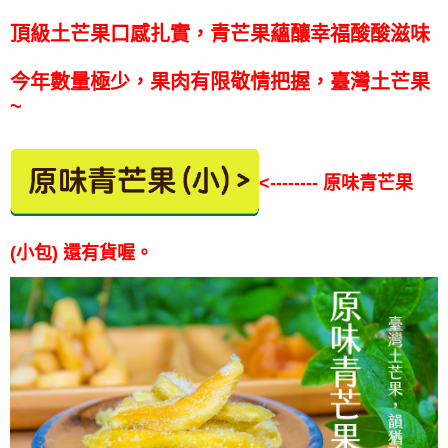
頂級土芒果口感扎實，青芒果蘊釀幸福酸酸滋味
今年數量極少，果肉有限敬情把握，臺灣土芒果
~
<-------- 原味青芒果
(小包) 還有貨喔。