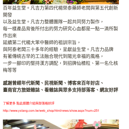
百年益生堂。凡吉力第四代楊榮泰藥師老闆與第五代創新
開發
以及益生堂。凡吉力整體團隊一起共同努力製作，
每一樣產品背後所付出的努力研究心血都是一點一滴所製
作出來
延續第二代楊大笨中醫師的祖訓宗旨，
與阿泰老闆三十多年的經驗，呈獻益生堂。凡吉力品牌
有著傳統古早的工法融合現代到陽光幸福的風格，
一步一腳印的堅持漢方調配，到招牌仙楂粒、第一名化核
梅等等
感謝曾經年代新聞、民視新聞、博客來百年好店、
臺南官方旅遊雜誌、看雜誌與眾多支持部落客、網友好評
了解更多 點此媒體介紹與部落格好評
http://www.ystang.com.tw/web_shop/html/news/show.aspx?num=251