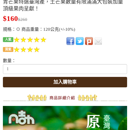
青芒果特選臺灣產，土芒果數量有限滿滿大包裝加量
頂級果肉呈獻！
$160
$260
規格：⊙ 商品重量：120公克(+/-10%)
人氣
買氣
數量：
加入購物車