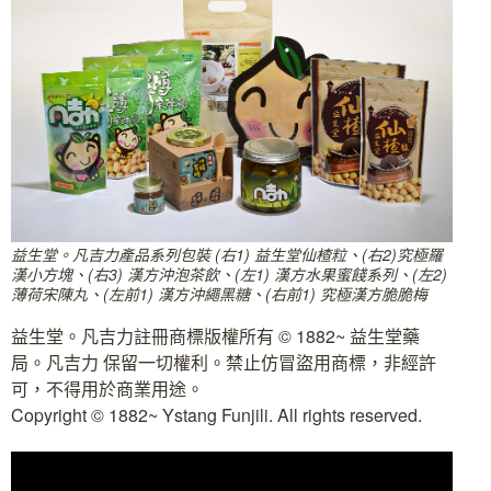
益生堂。凡吉力產品系列包裝 (右1) 益生堂仙楂粒、(右2)究極羅
漢小方塊、(右3) 漢方沖泡茶飲、(左1) 漢方水果蜜餞系列、(左2)
薄荷宋陳丸、(左前1) 漢方沖繩黑糖、(右前1) 究極漢方脆脆梅
益生堂。凡吉力註冊商標版權所有 © 1882~ 益生堂藥
局。凡吉力 保留一切權利。禁止仿冒盜用商標，非經許
可，不得用於商業用途。
Copyright © 1882~ Ystang Funjili. All rights reserved.