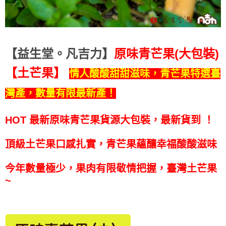
【益生堂。凡吉力】
原味青芒果(大包裝)
【土芒果】
情人酸酸甜甜滋味，青芒果特選臺
灣產，數量有限最新產！
HOT 最新原味青芒果貨源大包裝，最新貨到
！
頂級土芒果口感扎實，青芒果蘊釀幸福酸酸滋味
​今年數量極少，果肉有限敬情把握，臺灣土芒果
~