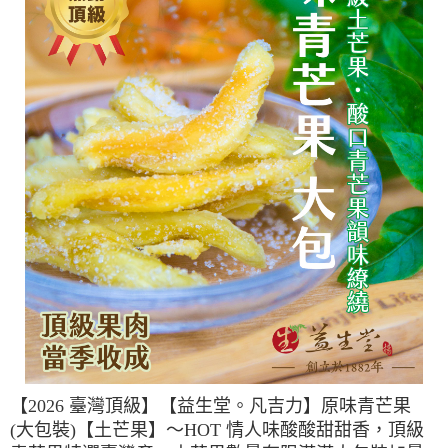
【2026 臺灣頂級】【益生堂。凡吉力】原味青芒果
(大包裝)【土芒果】～HOT 情人味酸酸甜甜香，頂級