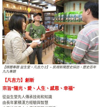
【媒體專題 益生堂。凡吉力 2】~ 民視新聞歷史採訪，歷史百年
九九專題
【凡吉力】創新
宗旨"陽光、愛、人生、感恩、幸福"
從益生堂先人傳承技術和知識
由長年累積漢方經驗與智慧