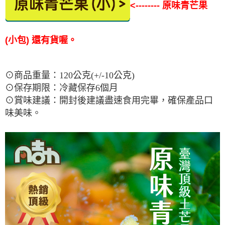
<-------- 原味青芒果
(小包) 還有貨喔。
⊙商品重量：120公克(+/-10公克)
⊙保存期限：冷藏保存6個月
⊙賞味建議：開封後建議盡速食用完畢，確保產品口
味美味。