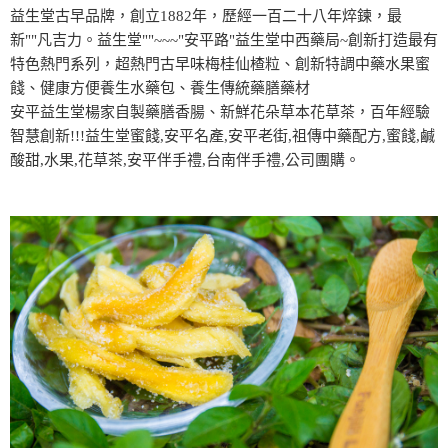
益生堂古早品牌，創立1882年，歷經一百二十八年焠鍊，最
新""凡吉力。益生堂""~~~"安平路"益生堂中西藥局~創新打造最有
特色熱門系列，超熱門古早味梅桂仙楂粒、創新特調中藥水果蜜
餞、健康方便養生水藥包、養生傳統藥膳藥材
安平益生堂楊家自製藥膳香腸、新鮮花朵草本花草茶，百年經驗
智慧創新!!!益生堂蜜餞,安平名產,安平老街,祖傳中藥配方,蜜餞,鹹
酸甜,水果,花草茶,安平伴手禮,台南伴手禮,公司團購。