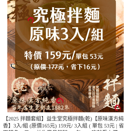
【2025 拌麵套組】益生堂究極拌麵(乾)【原味漢方純
香】3入/組 (原價165元) 159元/ 3入組 ( 單包 53元 | 省