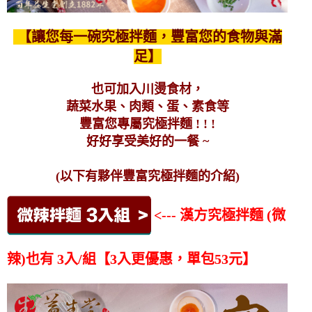
【讓您每一碗究極拌麵，豐富您的食物與滿
足】
也可加入川燙食材，
蔬菜水果、肉類、蛋、素食等
豐富您專屬究極拌麵 ! ! !
好好享受美好的一餐 ~
(以下有夥伴豐富究極拌麵的介紹)
<--- 漢方究極拌麵 (微
辣)也有 3入/組【3入更優惠，單包53元】