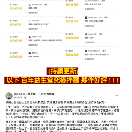
(持續更新)
以下 百年益生堂究極拌麵 夥伴好評 !
! !