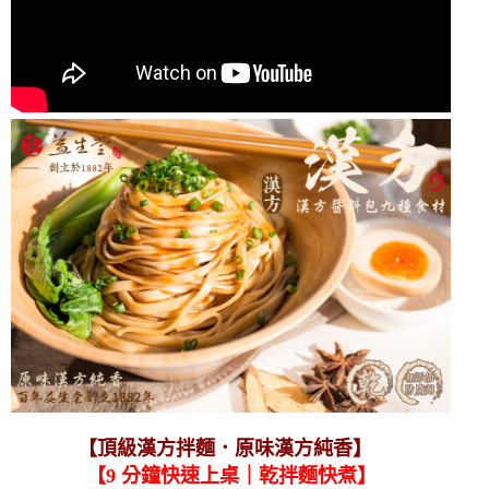
【頂級漢方拌麵．原味漢方純香】
【9 分鐘快速上桌｜乾拌麵快煮】