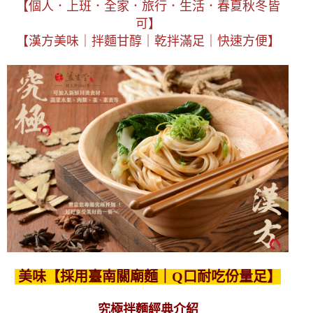
【個人．上班．全家．旅行．生活．春夏秋冬皆
可】
【漢方美味｜拌麵甘醇｜乾拌滿足｜快速方便】
美味【採用臺南關廟麵｜Q口耐吃份量足】
究極拌麵經典介紹