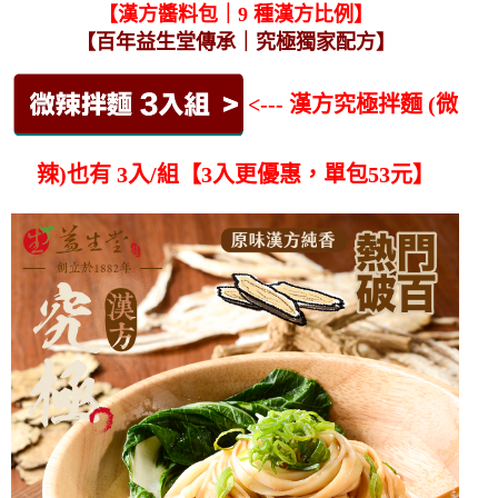
【漢方醬料包｜9 種漢方比例】
【百年益生堂傳承｜究極獨家配方】
<--- 漢方究極拌麵 (微
辣)也有 3入/組【3入更優惠，單包53元】