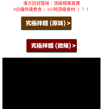
漢方回甘醇味｜頂級精華真實
9分鐘快速煮食 = 3小時頂級食材 ！！！