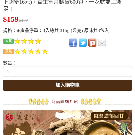
下超多16元)，益生堂月銷破600包，一吃就愛上滿
足！
$159
$177
規格：◈產品淨重：3入總共 315g (公克) 原味共3包入
人氣
買氣
數量：
加入購物車