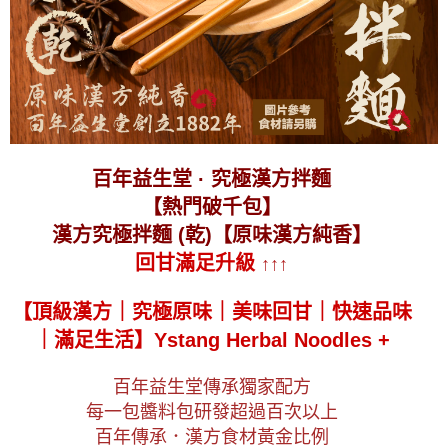
百年益生堂 · 究極漢方拌麵
【熱門破千包】
漢方究極拌麵 (乾)【原味漢方純香】
回甘滿足升級
↑↑↑
【頂級漢方｜究極原味｜美味回甘｜快速品味
｜滿足生活】
Ystang Herbal Noodles +
百年益生堂傳承獨家配方
每一包醬料包研發超過百次以上
百年傳承．漢方食材黃金比例