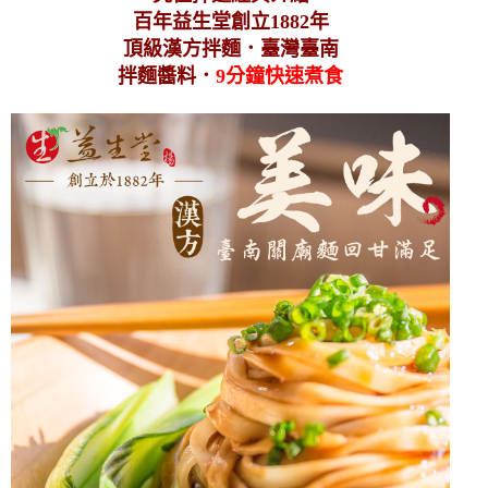
百年益生堂創立1882年
頂級漢方拌麵．臺灣臺南
拌麵醬料
．
9分鐘快速煮食