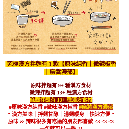
究極漢方拌麵有 3 款【原味純香｜微辣椒香
｜麻醬濃郁】
原味拌麵有 9+ 種漢方食材
微辣拌麵有 13+ 種漢方食材
麻醬拌麵有 13+ 種漢方食材
#原味漢方純香 #微辣漢方椒香
#麻將漢方濃郁
“ 漢方美味｜拌麵甘醇｜湯麵暖身｜快速方便 “
原味 & 辣味很多有吃過的朋友都喜歡 <3 <3 <3
一包就可以一餐 !!!