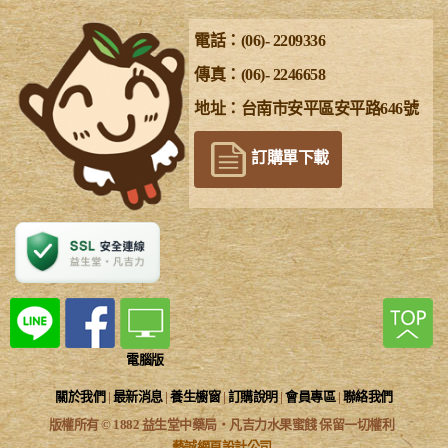
電話：(06)- 2209336
傳真：(06)- 2246658
地址：台南市安平區安平路646號
訂購單下載
電腦版
關於我們
|
最新消息
|
養生櫥窗
|
訂購說明
|
會員專區
|
聯絡我們
版權所有 © 1882 益生堂中藥局‧凡吉力水果蜜餞 保留一切權利
藝誠網頁設計公司