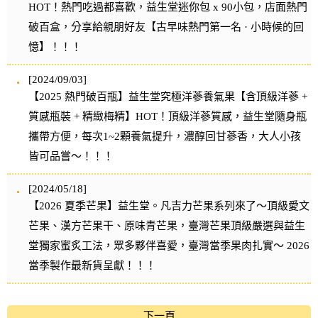
HOT！熱門吃過都喜歡，益生堂迷你包 x 90小包，店面熱門
破百盒，分享給親朋好友【古早味熱門第一名 · 小時候的回
憶】！！！
[2024/09/03]
【2025 熱門破百瓶】益生堂究極洋蔘養氣果【含頂級洋蔘 +
質感瓶裝 + 精緻梅精】HOT！頂級洋蔘質感，益生堂隨身瓶
攜帶方便，每次1~2顆養氣提升，濃醇回甘蔘香，大人小孩
皆可品嘗～！！！
[2024/05/18]
【2026 夏季芒果】益生堂。凡吉力芒果系列來了～頂級愛文
芒果、漢方芒果干、原味青芒果，臺灣芒果頂級嚴選與益生
堂獨家蜜炙工法，眾多夥伴喜愛，臺灣當季果肉扎實～ 2026
當季製作最新貨呈獻！！！
下一頁