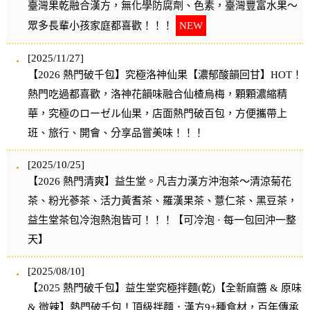
臺灣果乾融合漢方，無化學防腐劑、色素，臺灣豐富水果～
眾多長輩小孩家庭都喜歡！！！
NEW
[2025/11/27]
【2026 熱門破千包】究極洛神仙果【濃郁酸韻回甘】HOT！
熱門吃過都喜歡，洛神花韻味融合仙楂烏梅，顆顆濃縮精
華，究極のローゼル仙果，店面熱門破百包，方便攜帶上
班、旅行、開會、分享品嘗美味！！！
[2025/10/25]
【2026 熱門清爽】益生堂。凡吉力漢方沖泡茶～清涼菊花
茶、粉光蔘茶、活力黃耆茶、羅漢果茶、薏仁茶、黑豆茶，
益生堂茶包冷泡熱泡皆可！！！【可冷泡 · 每一包回沖一整
天】
[2025/08/10]
【2025 熱門破千包】益生堂究極拌麵(乾)【全新麻醬 & 原味
& 微辣】熱門破千包！頂級拌麵．漢方9+種食材，百年傳承