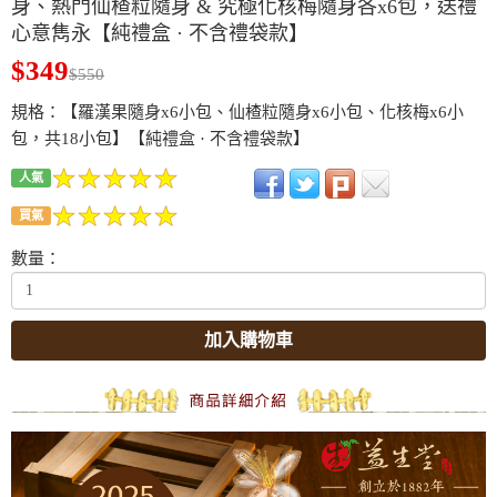
身、熱門仙楂粒隨身 & 究極化核梅隨身各x6包，送禮
心意雋永【純禮盒 · 不含禮袋款】
$349
$550
規格：【羅漢果隨身x6小包、仙楂粒隨身x6小包、化核梅x6小
包，共18小包】【純禮盒 · 不含禮袋款】
人氣
買氣
數量：
加入購物車