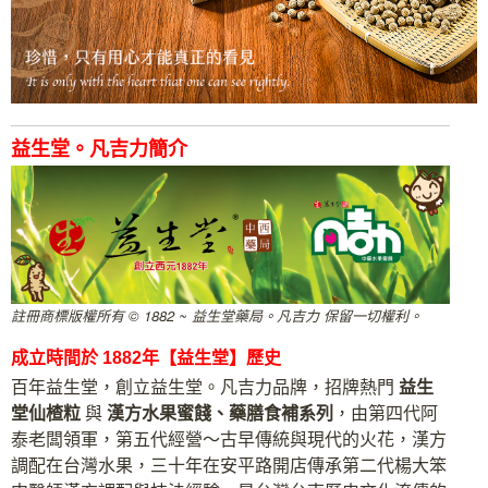
益生堂。凡吉力簡介
註冊商標版權所有 © 1882 ~ 益生堂藥局。凡吉力 保留一切權利。
成立時間於 1882年
【益生堂】歷史
百年益生堂，創立益生堂。凡吉力品牌，招牌熱門
益生
堂仙楂粒
與
漢方水果蜜餞、藥膳食補系列
，由第四代阿
泰老闆領軍，第五代經營～古早傳統與現代的火花，漢方
調配在台灣水果，三十年在安平路開店傳承第二代楊大笨