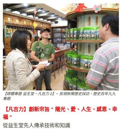
【媒體專題 益生堂。凡吉力 2】~ 民視新聞歷史採訪，歷史百年九九
專題
【凡吉力】創新
宗旨 " 陽光、愛、人生、感恩、幸
福 "
從益生堂先人傳承技術和知識