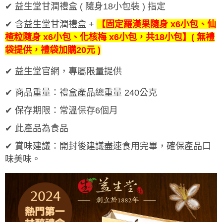
✔
益生堂甘潤禮盒 ( 隨身18小包裝 ) 指定
✔ 含益生堂甘潤禮盒 +
【固定羅漢果隨身 x6小包、仙
楂粒隨身 x6小包、化核梅 x6小包，共18小包】( 無禮
袋提供，禮袋加購20元 )
✔ 益生堂官網，專屬限量提供
✔
商品重量：禮盒產品總重量 240公克
✔
保存期限：常溫保存6個月
✔
此產品為食品
✔
賞味建議：開封後建議盡速食用完畢，確保產品口
味美味。