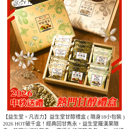
【益生堂。凡吉力】益生堂甘醇禮盒 ( 隨身18小包裝 )
2026 HOT破千盒！經典回甘雋永，益生堂羅漢果隨