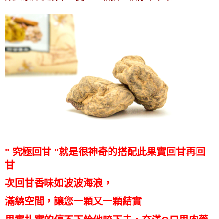
" 究極回甘 "就是很神奇的搭配
此果實回甘再回
甘
次回甘香味如波波海浪，
滿繞空間，讓您一顆又一顆結
實