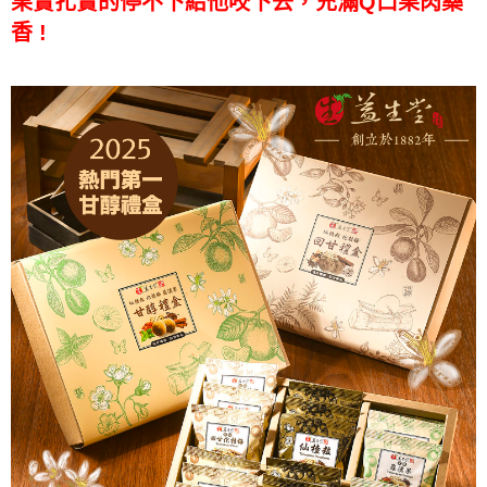
果實扎實的停不下給他咬下去，充滿Q口果肉藥
香 !