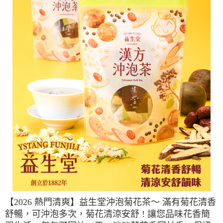
【2026 熱門清爽】益生堂沖泡菊花茶～ 滿有菊花清香
舒暢，可沖泡多次，菊花清涼安舒 ! 讓您品味花香簡