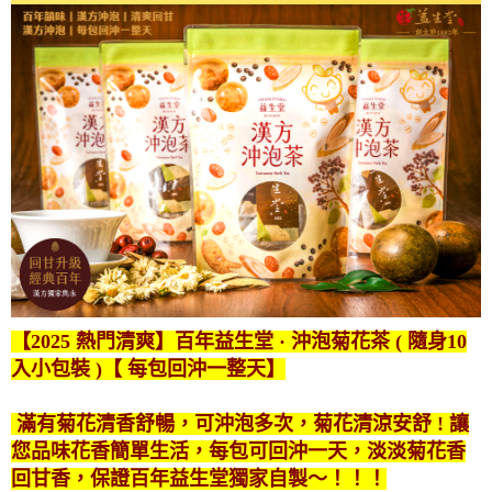
【2025 熱門清爽】百年益生堂 · 沖泡菊花茶
( 隨身10
入小包裝 )【 每包回沖一整天】
滿有菊花清香舒暢，可沖泡多次，菊花清涼安舒 ! 讓
您品味花香簡單生活，每包可回沖一天，淡淡菊花香
回甘香，保證百年益生堂獨家自製～！！！