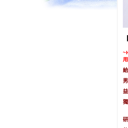
~
用
給
男
益
獨
研