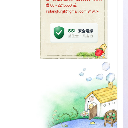
購 06 - 2246658 或
Ystangfunjili@gmail.com 🎉🎉🎉