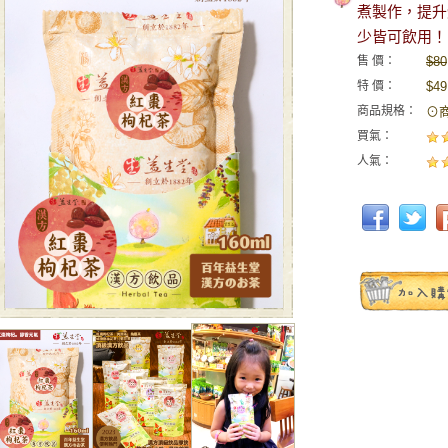
煮製作，提升
少皆可飲用！
售 價：
$80
特 價：
$49
商品規格：
⊙商
買氣：
人氣：