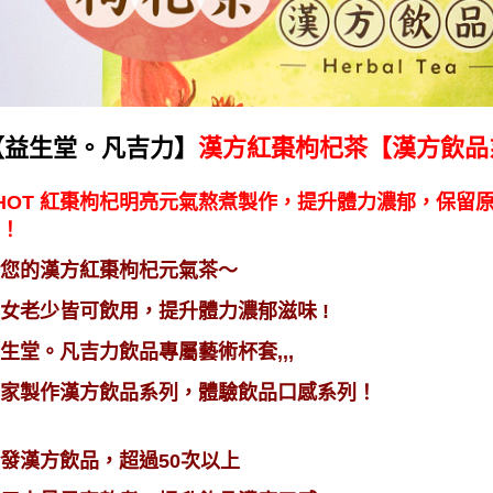
【益生堂。凡吉力】
漢方紅棗枸杞茶【漢方飲品系
HOT 紅棗枸杞明亮元氣熬煮製作，提升體力濃郁，保留
！
您的漢方紅棗枸杞元氣茶～
女老少皆可飲用，提升體力濃郁滋味 !
生堂。凡吉力飲品專屬藝術杯套,,,
家製作漢方飲品系列，體驗飲品口感系列！
發漢方飲品，超過50次以上