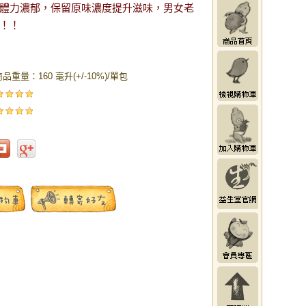
體力濃郁，保留原味濃度提升滋味，男女老
！！
品重量：160 毫升(+/-10%)/單包