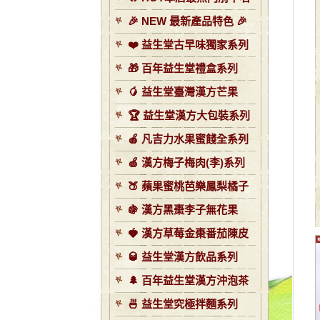
🎉 NEW 最新產品特色 🎉
❤️ 益生堂古早味獨家系列
🎁 百年益生堂禮盒系列
🥭 益生堂臺灣漢方芒果
🏆 益生堂漢方大包裝系列
🍎 凡吉力水果蜜餞全系列
🍏 漢方梅子梅肉(李)系列
🍑 蘋果蜜桃芭樂鳳梨橘子
🍇 漢方黑棗李子無花果
🍓 漢方草莓金棗番茄陳皮
🥃 益生堂漢方飲品系列
🌲 百年益生堂漢方沖泡茶
🍜 益生堂究極拌麵系列