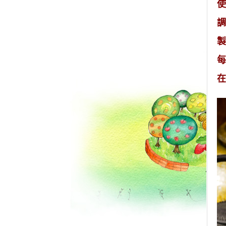
使
調
製
每
在