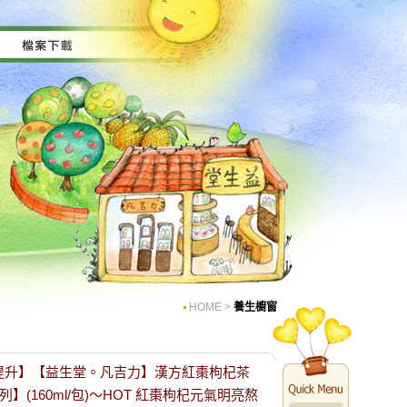
HOME
>
養生櫥窗
元氣提升】【益生堂。凡吉力】漢方紅棗枸杞茶
】(160ml/包)～HOT 紅棗枸杞元氣明亮熬