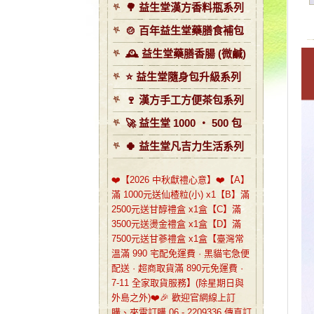
🌳 益生堂漢方香料瓶系列
🍲 百年益生堂藥膳食補包
🕰️ 益生堂藥膳香腸 (微鹹)
⭐️ 益生堂隨身包升級系列
🍷 漢方手工方便茶包系列
🚀 益生堂 1000 ‧ 500 包
🍀 益生堂凡吉力生活系列
❤️【2026 中秋獻禮心意】❤️【A】
滿 1000元送仙楂粒(小) x1【B】滿
2500元送甘醇禮盒 x1盒【C】滿
3500元送燙金禮盒 x1盒【D】滿
7500元送甘蔘禮盒 x1盒【臺灣常
溫滿 990 宅配免運費 · 黑貓宅急便
配送 · 超商取貨滿 890元免運費 ·
7-11 全家取貨服務】(除星期日與
外島之外)❤️🎉 歡迎官網線上訂
購、來電訂購 06 - 2209336 傳真訂