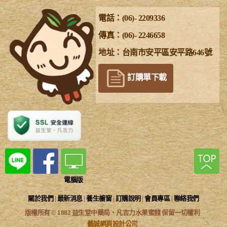
電話：(06)- 2209336
傳真：(06)- 2246658
地址：台南市安平區安平路646號
訂購單下載
電腦版
關於我們
|
最新消息
|
養生櫥窗
|
訂購說明
|
會員專區
|
聯絡我們
版權所有 © 1882 益生堂中藥局‧凡吉力水果蜜餞 保留一切權利
藝誠網頁設計公司