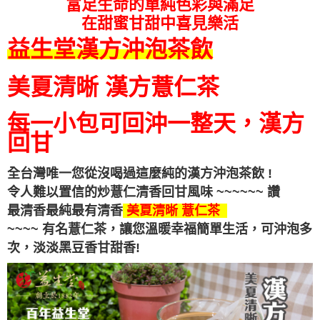
富足生命的單純色彩與滿足
在甜蜜甘甜中喜見樂活
益生堂漢方沖泡茶飲
美夏清晰 漢方薏仁茶
每一小包可回沖一整天，漢方
回甘
全台灣唯一您從沒喝過這麼純的漢方沖泡茶飲 !
令人難以置信的炒薏仁清香回甘
風味
~~~~~~ 讚
最清香最純最有清香
美夏清晰 薏仁茶
~~~~ 有名薏仁茶，讓您溫暖幸福簡單生活，可沖泡多
次，
淡淡黑豆香甘甜香!