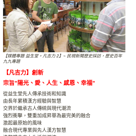
【媒體專題 益生堂。凡吉力 2】~ 民視新聞歷史採訪，歷史百年
九九專題
【凡吉力】創新
宗旨"陽光、愛、人生、感恩、幸福"
從益生堂先人傳承技術和知識
由長年累積漢方經驗與智慧
交界於繼承古人傳統與現代潮流
強烈衝擊，雙重加成昇華為最完美的融合
激起最原始的風味
融合現代專業與先人漢方智慧