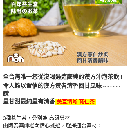
全台灣唯一您從沒喝過這麼純的漢方沖泡茶飲 !
令人難以置信的
漢方黃耆清香回甘
風味
~~~~~~
讚
最甘甜最純最有清香
美夏清晰 薏仁茶
3種養生茶，分別為 高級藥材
由阿泰藥師老闆精心挑選，選擇適合藥材，