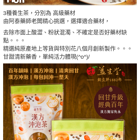
3種養生茶，分別為 高級藥材
由阿泰藥師老闆精心挑選，選擇適合藥材，
去除市面上酸澀、粉狀混濁、不確定是否好藥材缺
點。。。
精選純原產地上等貨與特別花八個月創新製作。。。
甘甜清新藥香，單純活力體現(^o^)/