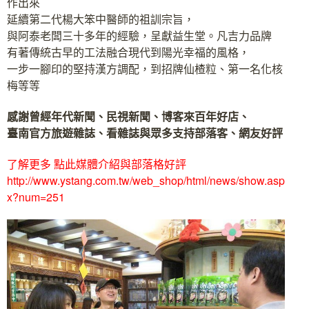
作出來
延續第二代楊大笨中醫師的祖訓宗旨，
與阿泰老闆三十多年的經驗，呈獻益生堂。凡吉力品牌
有著傳統古早的工法融合現代到陽光幸福的風格，
一步一腳印的堅持漢方調配，到招牌仙楂粒、第一名化核
梅等等
感謝曾經年代新聞、民視新聞、博客來百年好店、
臺南官方旅遊雜誌、看雜誌與眾多支持部落客、網友好評
了解更多 點此媒體介紹與部落格好評
http://www.ystang.com.tw/web_shop/html/news/show.asp
x?num=251