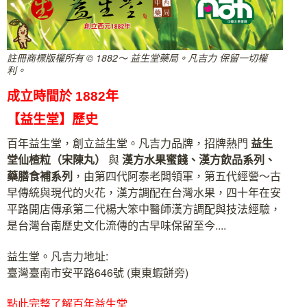
註冊商標版權所有 © 1882～ 益生堂藥局。凡吉力 保留一切權
利。
成立時間於 1882年
【益生堂】歷史
百年益生堂，創立益生堂。凡吉力品牌，招牌熱門
益生
堂
仙楂粒（宋陳丸）
與
漢方水果蜜餞、漢方飲品系列、
藥膳食補系列
，由第四代阿泰老闆領軍，第五代經營～古
早傳統與現代的火花，漢方調配在台灣水果，四十年在安
平路開店傳承第二代楊大笨中醫師漢方調配與技法經驗，
是台灣台南歷史文化流傳的古早味保留至今....
益生堂。凡吉力地址:
臺灣臺南市安平路646號 (東東蝦餅旁)
點此完整了解百年益生堂