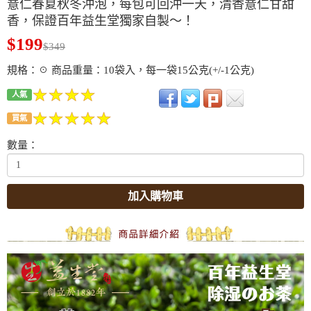
薏仁春夏秋冬沖泡，每包可回沖一天，清香薏仁甘甜
香，保證百年益生堂獨家自製～！
$199
$349
規格：☉ 商品重量：10袋入，每一袋15公克(+/-1公克)
人氣
買氣
數量：
加入購物車