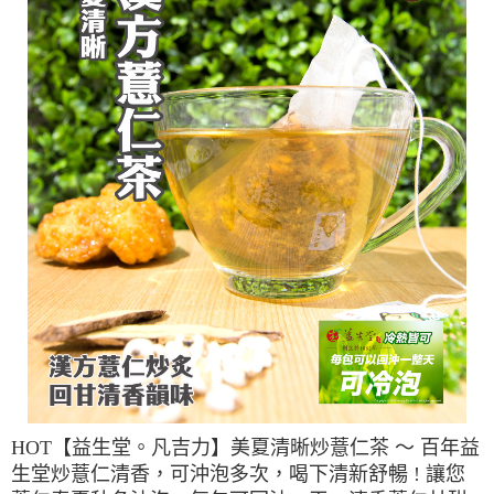
HOT【益生堂。凡吉力】美夏清晰炒薏仁茶 ～ 百年益
生堂炒薏仁清香，可沖泡多次，喝下清新舒暢 ! 讓您