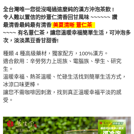
全台灣唯一您從沒喝過這麼純的漢方沖泡茶飲 !
令人難以置信的炒薏仁清香回甘
風味
~~~~~~ 讚
最清香最純最有清香
美夏清晰 薏仁茶
~~~~ 有名薏仁茶，讓您溫暖幸福簡單生活，可沖泡多
次，
淡淡黑豆香甘甜香!
種類 4 種高級藥材，獨家配方，100%漢方。
適合飲用：辛勞努力上班族、電腦族、學生、研究
生。
溫暖幸福、熱茶溫暖、忙碌生活找到簡單生活方式，
冰涼口味更棒。
讓您不需咖啡因刺激，找到真正溫暖幸福平淡的感
受。