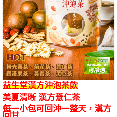
益生堂漢方沖泡茶飲
美夏清晰 漢方薏仁茶
每一小包可回沖一整天，漢方
回甘