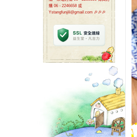
購 06 - 2246658 或
Ystangfunjili@gmail.com 🎉🎉🎉