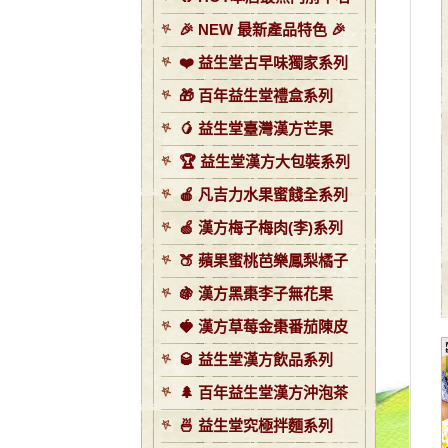
🎉 NEW 最新產品特色 🎉
❤️ 益生堂古早味獨家系列
🎁 百年益生堂禮盒系列
🥭 益生堂臺灣漢方芒果
🏆 益生堂漢方大包裝系列
🍎 凡吉力水果蜜餞全系列
🍏 漢方梅子梅肉(李)系列
🍑 蘋果蜜桃芭樂鳳梨橘子
🍇 漢方黑棗李子無花果
🍓 漢方草莓金棗番茄陳皮
🥃 益生堂漢方飲品系列
🌲 百年益生堂漢方沖泡茶
🍜 益生堂究極拌麵系列