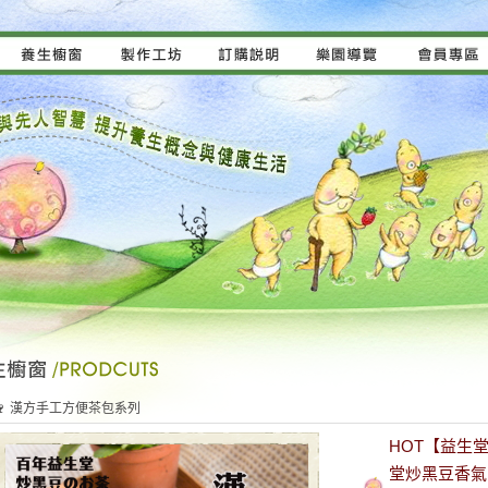
🍷 漢方手工方便茶包系列
HOT【益生
堂炒黑豆香氣