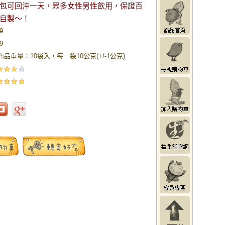
包可回沖一天，眾多女性男性飲用，保證百
自製～！
9
9
商品重量：10袋入，每一袋10公克(+/-1公克)