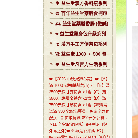
🌳 益生堂漢方香料瓶系列
🍲 百年益生堂藥膳食補包
🕰️ 益生堂藥膳香腸 (微鹹)
⭐️ 益生堂隨身包升級系列
🍷 漢方手工方便茶包系列
🚀 益生堂 1000 ‧ 500 包
🍀 益生堂凡吉力生活系列
❤️【2026 中秋獻禮心意】❤️【A】
滿 1000元送仙楂粒(小) x1【B】滿
2500元送甘醇禮盒 x1盒【C】滿
3500元送燙金禮盒 x1盒【D】滿
7500元送甘蔘禮盒 x1盒【臺灣常
溫滿 990 宅配免運費 · 黑貓宅急便
配送 · 超商取貨滿 890元免運費 ·
7-11 全家取貨服務】(除星期日與
外島之外)❤️🎉 歡迎官網線上訂
購、來電訂購 06 - 2209336 傳真訂