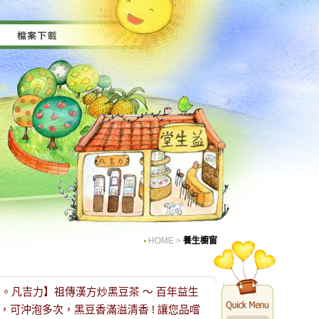
HOME
>
養生櫥窗
堂。凡吉力】祖傳漢方炒黑豆茶 ～ 百年益生
，可沖泡多次，黑豆香滿溢清香 ! 讓您品嚐