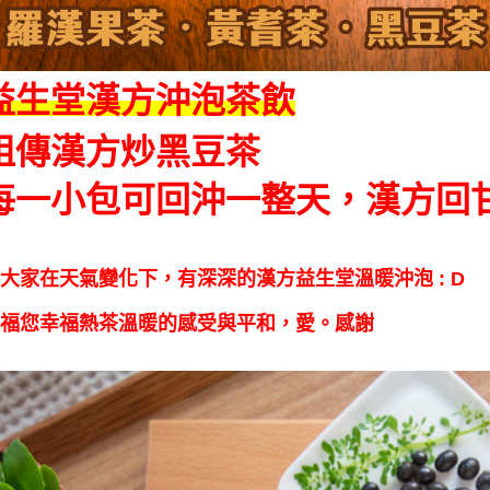
益生堂漢方沖泡茶飲
祖傳漢方炒黑豆茶
每一小包可回沖一整天，漢方回
大家在天氣變化下，有深深的漢方益生堂溫暖沖泡 : D
福您幸福熱茶溫暖的感受與平和，愛。感謝