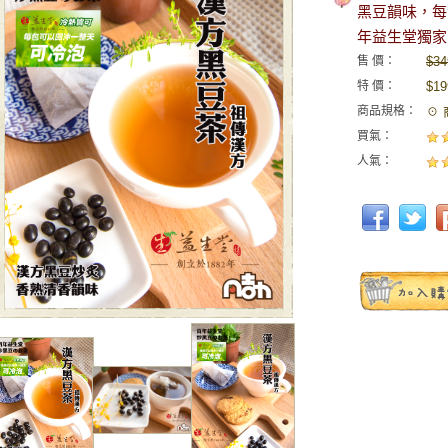
黑豆韻味，每
年益生堂獨家
售 價：
$34
特 價：
$19
商品規格：
☉ 
買氣：
人氣：