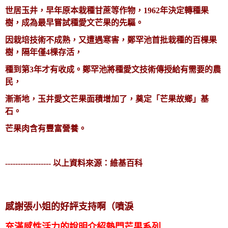
世居玉井，早年原本栽種甘蔗等作物，1962年決定轉種果
樹，成為最早嘗試種愛文芒果的先驅。
因栽培技術不成熟，又遭遇寒害，鄭罕池首批栽種的百棵果
樹，隔年僅4棵存活，
種到第3年才有收成。鄭罕池將種愛文技術傳授給有需要的農
民，
漸漸地，玉
井愛文芒果面積增加了，奠定「芒果故鄉」基
石。
芒果肉含有豐富營養。
------------------ 以
上資料來源：維基百科
​感謝張小姐的好評支持啊（噴淚
充滿感性
活力的說明介紹熱門芒果系列