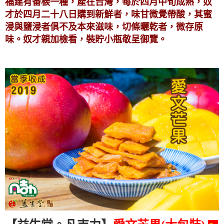
福建有番檨一種，產在台灣，每於四月中旬成熟，奴
才於四月二十八日購到新鮮者，味甘微覺帶酸，其蜜
浸與鹽浸者俱不及本來滋味，切條曬乾者，微存原
味。奴才親加檢看，裝貯小瓶敬呈御覽。