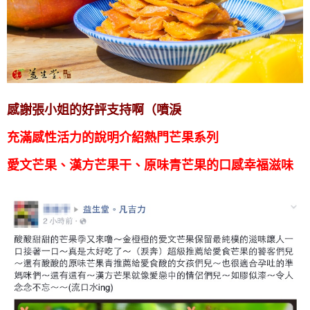
感謝張小姐的好評支持啊（噴淚
充滿感性
活力的說明介紹熱門芒果系列
愛文芒果、漢方芒果干、原味青芒果的口感幸福滋味