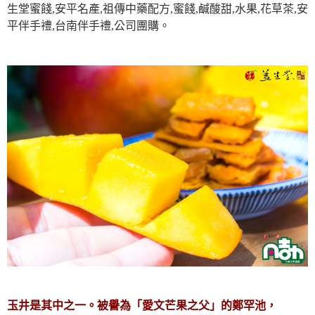
生堂蜜餞,安平名產,祖傳中藥配方,蜜餞,鹹酸甜,水果,花草茶,安
平伴手禮,台南伴手禮,公司團購。
玉井是其中之一。被譽為「愛文芒果之父」的鄭罕池，