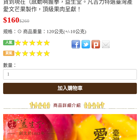
貨到現在（感動啊握拳，益生堂。凡吉力特選臺灣產
愛文芒果製作，頂級果肉呈獻！
$160
$260
規格：⊙ 商品重量：120公克(+/-10公克)
人氣
買氣
數量：
加入購物車