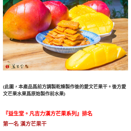
(此圖，本產品爲前方調製乾燥製作後的愛文芒果干。後方愛
文芒果水果爲原始製作前水果)
『益生堂。凡吉力漢方芒果系列』排名
第一名 漢方芒果干