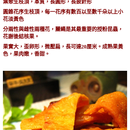
葉聚生枝頂，革質，長圓形，長披針形
圓錐花序生枝頂，每一花序有數百以至數千朵以上小
花淡黃色
分兩性與雌性兩種花，麗蠅是其最重要的授粉昆蟲，
花謝後結核果。
果實大，歪卵形，微壓扁，長可達20厘米。成熟果黃
色，果肉嫩，香甜。