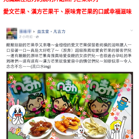
愛文芒果、漢方芒果干、原味青芒果的口感幸福滋味