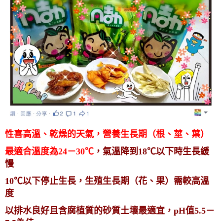
性喜高溫、乾燥的天氣，營養生長期（根、莖、葉）
最適合溫度為24－30℃
，氣溫降到18℃以下時生長緩
慢
10℃以下停止生長，生殖生長期（花、果）需較高溫
度
以排水良好且含腐植質的砂質土壤最適宜，pH值5.5－