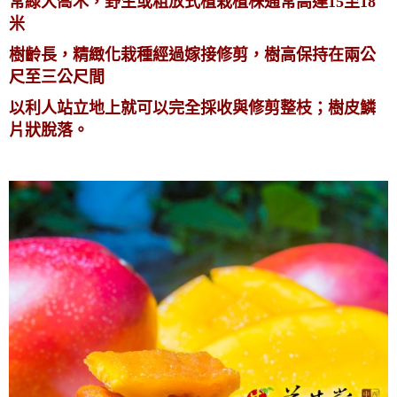
常綠大喬木，野生或粗放式植栽植株通常高達15至18
米
樹齡長，精緻化栽種經過嫁接修剪，樹高保持在兩公
尺至三公尺間
以利人站立地上就可以完全採收與修剪整枝；樹皮鱗
片狀脫落。