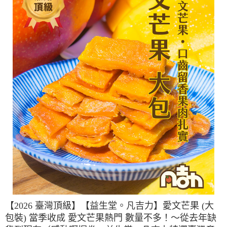
【2026 臺灣頂級】【益生堂。凡吉力】愛文芒果 (大
包裝) 當季收成 愛文芒果熱門 數量不多！〜從去年缺