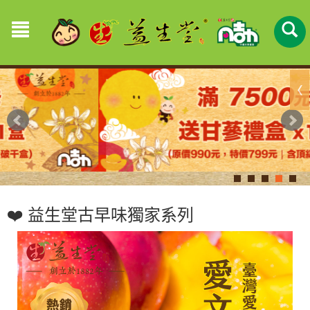
❤️ 益生堂古早味獨家系列