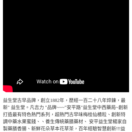
益生堂古早品牌，創立1882年，歷經一百二十八年焠鍊，最
新" 益生堂。凡吉力 "品牌~~~"安平路"益生堂中西藥局~創新
打造最有特色熱門系列，超熱門古早味梅桂仙楂粒、創新特
調中藥水果蜜餞、、養生傳統藥膳藥材、 安平益生堂楊家自
製藥膳香腸、新鮮花朵草本花草茶，百年經驗智慧創新!!!益