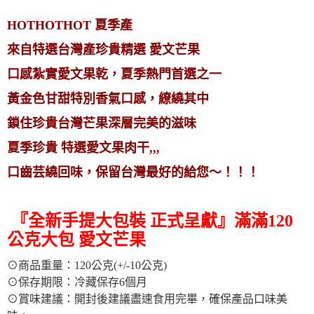
HOTHOTHOT 夏季產
來自特選台灣產珍貴精選 愛文芒果
口感紮實愛文果乾，夏季熱門首選之一
黃金色甘甜特別香氣口感，繚繞其中
鎖住珍貴台灣芒果深層完美的滋味
夏季珍貴 特選愛文果肉干,,,
口齒芸繞回味，保留台灣最好的給您～！！！
『全新手提大包裝 正式呈獻』滿滿120
公克大包 愛文芒果
⊙商品重量：120公克(+/-10公克)
⊙保存期限：冷藏保存6個月
⊙賞味建議：開封後建議盡速食用完畢，確保產品口味美