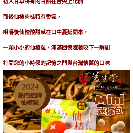
初入甘草特有的甘甜在舌尖上化開
而後仙楂肉桂特有香氣，
咀嚼後仙楂酸甜感在口中蔓延開來，
一顆小小的仙楂粒，滿滿回憶隨著咬下一瞬間
打開您的小時候的記憶之門與台灣懷舊的口味