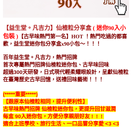
【益生堂。凡吉力】仙楂粒分享盒
( 迷你90入小
包裝 )
【古早味熱門第一名】HOT ！熱門吃過的都喜
歡，益生堂迷你包分享盒x90小包～！！！
百年益生堂。凡吉力，熱門招牌
首次專屬
熱門招牌仙楂粒迷你包、古早味回味
超過300天研發，日式現代輕柔耀眼設計，
呈獻仙楂粒
在臺灣歷史古早回憶，送禮回味
藝術
！！！
(*****重要*****)
【跟原本仙楂粒相同，提升便利性】
古早味熱門招牌 仙楂粒迷你包
，更提升回甘滋潤
每盒 90入迷你包，方便分享親朋好友 !
!
!
適合上班學校、旅行生活、一口品嘗分享愛 <3 <3