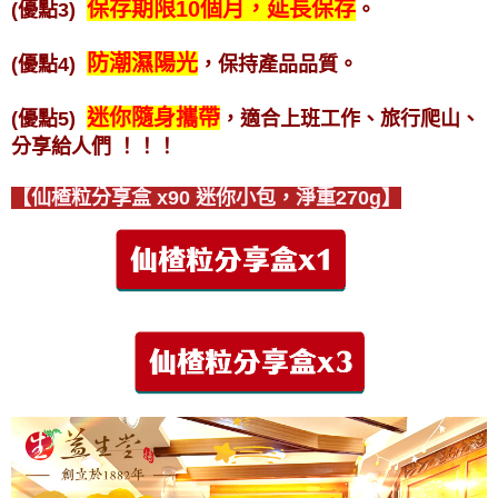
保存期限10個月，延長保存
(優點3)
。
防潮濕陽光
(優點4)
，保持產品品質。
迷你隨身攜帶
(優點5)
，適合上班工作、旅行爬山、
分享給人們
！！！
【仙楂粒分享盒 x90 迷你小包，淨重270g】