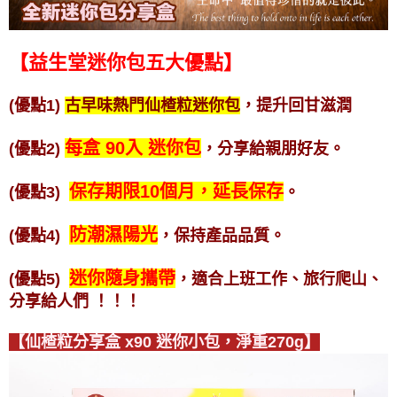
【益生堂迷你包五大優點】
(優點1)
古早味熱門仙楂粒迷你包
，提升回甘滋潤
每盒 90入 迷你包
(優點2)
，分享給親朋好友。
保存期限10個月，延長保存
(優點3)
。
防潮濕陽光
(優點4)
，保持產品品質。
迷你隨身攜帶
(優點5)
，適合上班工作、旅行爬山、
分享給人們
！！！
【仙楂粒分享盒 x90 迷你小包，淨重270g】