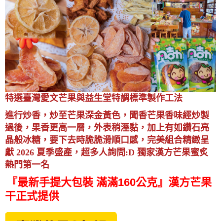
特選臺灣愛文芒果與益生堂特調標準製作工法
進行炒香，炒至芒果深金黃色，聞香芒果香味經炒製
過後，果香更高一層，外表稍溼黏，加上有如鑽石亮
晶般冰糖，要下去時脆脆滑順口感，完美組合精緻呈
獻 2026 夏季盛產，超多人詢問:D 獨家漢方芒果蜜炙
熱門第一名
『
最新手提大包裝 滿滿160公克
』
漢方芒果
干正式提供