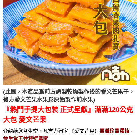
(此圖，本產品爲前方調製乾燥製作後的愛文芒果干。
後方愛文芒果水果爲原始製作前水果)
『熱門手提大包裝 正式呈獻』滿滿120公克
大包 愛文芒果
介紹給您益生堂。凡吉力獨家 【愛文芒果
】
臺灣珍貴種植，
益生堂玉井特選農家