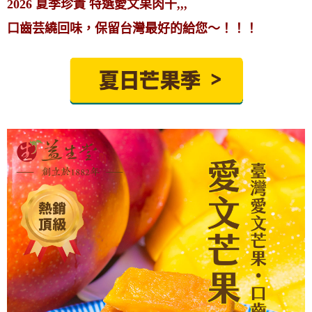
2026 夏季珍貴 特選愛文果肉干,,,
口齒芸繞回味，保留台灣最好的給您～！！！