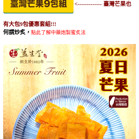
<------------- 臺灣芒果也
有大包9包優惠套組!!!
點此了解中藥炮製蜜炙法
何謂炒炙，