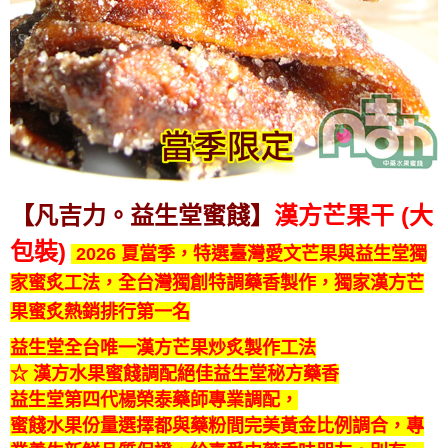
【凡吉力。益生堂蜜餞】
漢方
芒果干 (大
包裝)
2026 夏當季，特選臺灣愛文芒果與益生堂獨
家蜜炙工法，全台灣獨創特調藥香製作，獨家漢方芒
果蜜炙熱銷排行第一名
益生堂全台唯一漢方芒果炒炙製作工法
☆ 漢方水果蜜餞調配絕佳益生堂秘方藥香
益生堂第四代楊榮泰藥師專業調配，
蜜餞水果份量選擇都與藥粉間完美黃金比例調合，
專