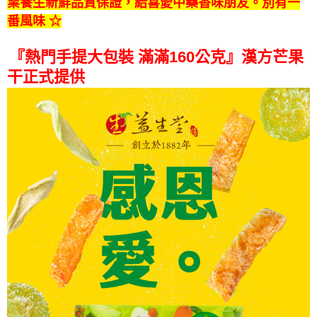
業養生新鮮品質保證，給喜愛中藥香味朋友。別有一
番風味 ☆
『熱門
手提大包裝 滿滿160公克
』
漢方芒果
干正式提供