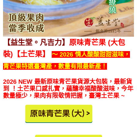
【益生堂。凡吉力】
原味青芒果 (大包
裝)【土芒果】
～ 2026 情人酸酸甜甜滋味，
青芒果特選臺灣產，數量有限最新產！
2026 NEW 最新原味青芒果貨源大包裝，最新貨
到
！土芒果口感扎實，蘊釀幸福酸酸滋味，今年
數量極少，果肉有限敬情把握，臺灣土芒果 ~