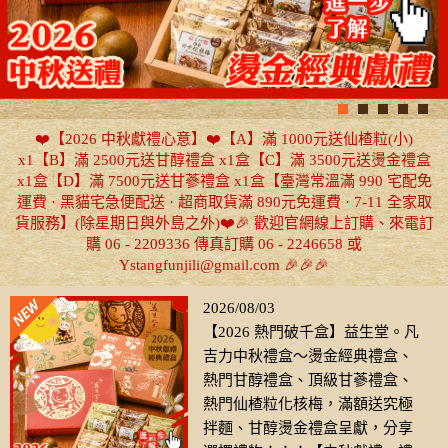
❤️【2026 中秋獻禮心意】❤️【A】滿 1000元送仙楂粒(小)
x1【B】滿 2500元送甘醇禮盒 x1盒【C】滿 3500元送燙金禮盒
x1盒【D】滿 7500元送甘蔘禮盒 x1盒【臺灣常溫滿 990 宅配免
運費 · 黑貓宅急便配送 · 超商取貨滿 890元免運費 · 7-11 全家取
貨服務】(除星期日與外島之外)❤️🎉 歡迎官網線上訂購、來電訂
購 06 - 2209336 傳真訂購 06 - 2246658 或
Ystangfunjili@gmail.com 🎉🎉🎉
2026/08/03
【2026 熱門破千盒】益生堂。凡
吉力中秋禮盒～燙金經典禮盒、
熱門甘醇禮盒、頂級甘蔘禮盒、
熱門仙楂粒化核梅，滿額送究極
拌麵、甘醇燙金禮盒呈獻，分享