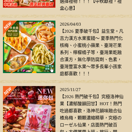
選擇禮物！！！【中秋獻禮，禮
盒心意】
2026/04/03
【2026 夏季破千包】益生堂。凡
吉力漢方水果蜜餞～ 夏季熱門化
核梅、小蜜桃小蘋果、臺灣芒果
系列、檸檬橘子等，臺灣果乾融
合漢方，無化學防腐劑、色素，
臺灣豐富水果～眾多長輩小孩家
庭都喜歡！！！
2025/11/27
【2026 熱門破千包】究極洛神仙
果【濃郁酸韻回甘】HOT！熱門
吃過都喜歡，洛神花韻味融合仙
楂烏梅，顆顆濃縮精華，究極の
ローゼル仙果，店面熱門破百