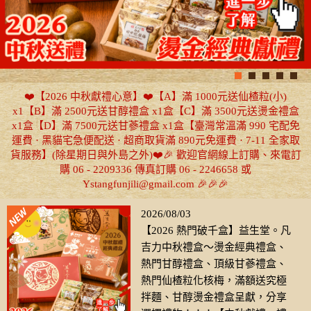
❤️【2026 中秋獻禮心意】❤️【A】滿 1000元送仙楂粒(小)
x1【B】滿 2500元送甘醇禮盒 x1盒【C】滿 3500元送燙金禮盒
x1盒【D】滿 7500元送甘蔘禮盒 x1盒【臺灣常溫滿 990 宅配免
運費 · 黑貓宅急便配送 · 超商取貨滿 890元免運費 · 7-11 全家取
貨服務】(除星期日與外島之外)❤️🎉 歡迎官網線上訂購、來電訂
購 06 - 2209336 傳真訂購 06 - 2246658 或
Ystangfunjili@gmail.com 🎉🎉🎉
2026/08/03
【2026 熱門破千盒】益生堂。凡
吉力中秋禮盒～燙金經典禮盒、
熱門甘醇禮盒、頂級甘蔘禮盒、
熱門仙楂粒化核梅，滿額送究極
拌麵、甘醇燙金禮盒呈獻，分享