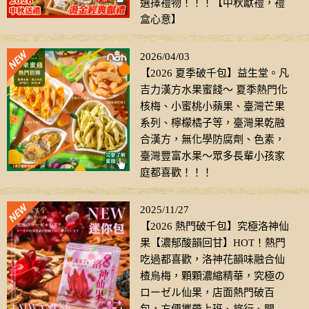
選擇禮物！！！【中秋獻禮，禮
盒心意】
2026/04/03
【2026 夏季破千包】益生堂。凡
吉力漢方水果蜜餞～ 夏季熱門化
核梅、小蜜桃小蘋果、臺灣芒果
系列、檸檬橘子等，臺灣果乾融
合漢方，無化學防腐劑、色素，
臺灣豐富水果～眾多長輩小孩家
庭都喜歡！！！
2025/11/27
【2026 熱門破千包】究極洛神仙
果【濃郁酸韻回甘】HOT！熱門
吃過都喜歡，洛神花韻味融合仙
楂烏梅，顆顆濃縮精華，究極の
ローゼル仙果，店面熱門破百